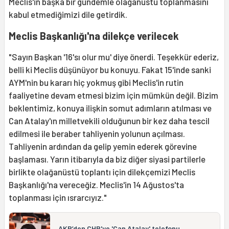
Meclis'in başka bir gündemle olağanüstü toplanmasını
kabul etmediğimizi dile getirdik.
Meclis Başkanlığı'na dilekçe verilecek
"Sayın Başkan '16'sı olur mu' diye önerdi. Teşekkür ederiz,
belli ki Meclis düşünüyor bu konuyu. Fakat 15'inde sanki
AYM'nin bu kararı hiç yokmuş gibi Meclis'in rutin
faaliyetine devam etmesi bizim için mümkün değil. Bizim
beklentimiz, konuya ilişkin somut adımların atılması ve
Can Atalay'ın milletvekili olduğunun bir kez daha tescil
edilmesi ile beraber tahliyenin yolunun açılması.
Tahliyenin ardından da gelip yemin ederek görevine
başlaması. Yarın itibarıyla da biz diğer siyasi partilerle
birlikte olağanüstü toplantı için dilekçemizi Meclis
Başkanlığı'na vereceğiz. Meclis'in 14 Ağustos'ta
toplanması için ısrarcıyız."
AKP’den CHP'ye 'Can Atalay' telefonu