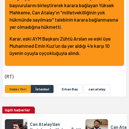
başvurularını birleştirerek karara bağlayan Yüksek
Mahkeme, Can Atalay’ın "milletvekilliğinin yok
hükmünde sayılması" talebinin karara bağlanmasına
yer olmadığına hükmetti.
Karar, eski AYM Başkanı Zühtü Arslan ve eski üye
Muhammed Emin Kuz'un da yer aldığı 4'e karşı 10
üyenin oyuyla oyçokluğuyla alındı.
(RT)
Haber Yeri
İstanbul
Erkan Baş
can atalay
ilgili haberler
Can Atalay'dan
Can Atal