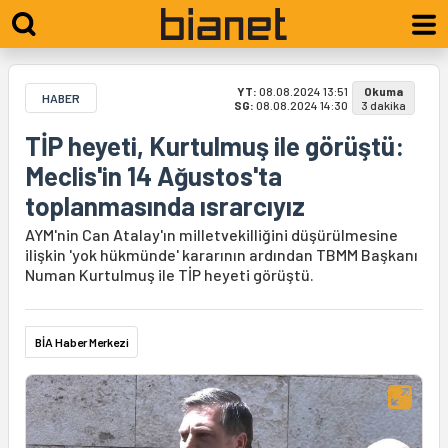
YT:
08.08.2024 13:51
Okuma
HABER
SG:
08.08.2024 14:30
3 dakika
TİP heyeti, Kurtulmuş ile görüştü:
Meclis'in 14 Ağustos'ta
toplanmasında ısrarcıyız
AYM'nin Can Atalay'ın milletvekilliğini düşürülmesine
ilişkin 'yok hükmünde' kararının ardından TBMM Başkanı
Numan Kurtulmuş ile TİP heyeti görüştü.
BİA Haber Merkezi