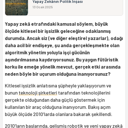
Yapay Zekânın Politik İnşası
13 Ocak 2025
Yapay zekâ etrafındaki kamusal söylem, büyük
ölçüde kitlesel bir işsizlik geleceğine odaklanmış
durumda. Ancak siz (ve diğer eleştirel yazarlar), odağı
daha acil bir endişeye, şu anda gerçekleşmekte olan
algoritmik yönetim yoluyla işçi gücünün
aşındırılmasına kaydırıyorsunuz. Bu yaygın fütüristik
korku ile emeğe yönelik mevcut, gerçek etki arasında
neden böyle bir uçurum olduğuna inanıyorsunuz?
Kitlesel işsizlik anlatısına şüpheyle yaklaşıyorum ve
bunun
teknoloji şirketleri
tarafından teknolojilerini
gerçekte olduğundan daha güçlü göstermek için
kullanılan bir araç olduğuna inanıyorum. Bakış açım
büyük ölçüde 2010’larda olanlara bakarak şekillendi.
2010’ların başlarında, gelişmiş robotik ve yeni yapay zekâ