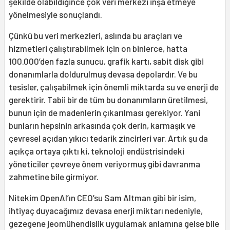
şekilde olabildiğince çok veri merkezi inşa etmeye
yönelmesiyle sonuçlandı.
Çünkü bu veri merkezleri, aslında bu araçları ve
hizmetleri çalıştırabilmek için on binlerce, hatta
100.000’den fazla sunucu, grafik kartı, sabit disk gibi
donanımlarla doldurulmuş devasa depolardır. Ve bu
tesisler, çalışabilmek için önemli miktarda su ve enerji de
gerektirir. Tabii bir de tüm bu donanımların üretilmesi,
bunun için de madenlerin çıkarılması gerekiyor. Yani
bunların hepsinin arkasında çok derin, karmaşık ve
çevresel açıdan yıkıcı tedarik zincirleri var. Artık şu da
açıkça ortaya çıktı ki, teknoloji endüstrisindeki
yöneticiler çevreye önem veriyormuş gibi davranma
zahmetine bile girmiyor.
Nitekim OpenAI’ın CEO’su Sam Altman gibi bir isim,
ihtiyaç duyacağımız devasa enerji miktarı nedeniyle,
gezegene jeomühendislik uygulamak anlamına gelse bile