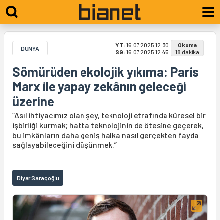
YT:
16.07.2025 12:30
Okuma
DÜNYA
SG:
16.07.2025 12:45
18 dakika
Sömürüden ekolojik yıkıma: Paris
Marx ile yapay zekânın geleceği
üzerine
“Asıl ihtiyacımız olan şey, teknoloji etrafında küresel bir
işbirliği kurmak; hatta teknolojinin de ötesine geçerek,
bu imkânların daha geniş halka nasıl gerçekten fayda
sağlayabileceğini düşünmek.”
Diyar Saraçoğlu