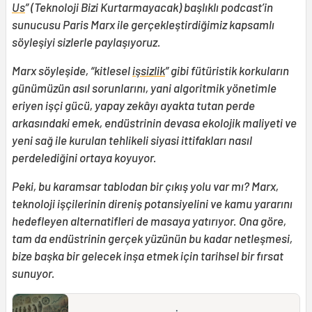
Us
” (Teknoloji Bizi Kurtarmayacak) başlıklı podcast’in
sunucusu Paris Marx ile gerçekleştirdiğimiz kapsamlı
söyleşiyi sizlerle paylaşıyoruz.
Marx söyleşide, “kitlesel
işsizlik
” gibi fütüristik korkuların
günümüzün asıl sorunlarını, yani algoritmik yönetimle
eriyen işçi gücü, yapay zekâyı ayakta tutan perde
arkasındaki emek, endüstrinin devasa ekolojik maliyeti ve
yeni sağ ile kurulan tehlikeli siyasi ittifakları nasıl
perdelediğini ortaya koyuyor.
Peki, bu karamsar tablodan bir çıkış yolu var mı? Marx,
teknoloji işçilerinin direniş potansiyelini ve kamu yararını
hedefleyen alternatifleri de masaya yatırıyor. Ona göre,
tam da endüstrinin gerçek yüzünün bu kadar netleşmesi,
bize başka bir gelecek inşa etmek için tarihsel bir fırsat
sunuyor.