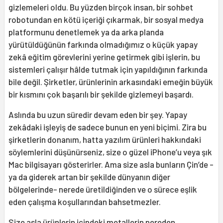
gizlemeleri oldu. Bu yüzden birçok insan, bir sohbet
robotundan en kötü içeriği çıkarmak, bir sosyal medya
platformunu denetlemek ya da arka planda
yürütüldüğünün farkında olmadığımız o küçük yapay
zekâ eğitim görevlerini yerine getirmek gibi işlerin, bu
sistemleri çalışır hâlde tutmak için yapıldığının farkında
bile değil. Şirketler, ürünlerinin arkasındaki emeğin büyük
bir kısmını çok başarılı bir şekilde gizlemeyi başardı.
Aslında bu uzun süredir devam eden bir şey. Yapay
zekâdaki işleyiş de sadece bunun en yeni biçimi. Zira bu
şirketlerin donanım, hatta yazılım ürünleri hakkındaki
söylemlerini düşünürseniz, size o güzel iPhone’u veya şık
Mac bilgisayarı gösterirler. Ama size asla bunların Çin’de -
ya da giderek artan bir şekilde dünyanın diğer
bölgelerinde- nerede üretildiğinden ve o sürece eşlik
eden çalışma koşullarından bahsetmezler.
Size asla ürünlerin içindeki metallerin nereden