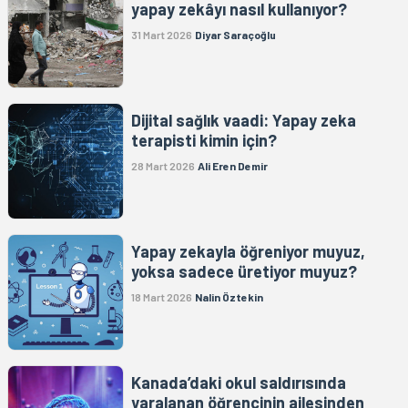
yapay zekâyı nasıl kullanıyor?
31 Mart 2026
Diyar Saraçoğlu
Dijital sağlık vaadi: Yapay zeka
terapisti kimin için?
28 Mart 2026
Ali Eren Demir
Yapay zekayla öğreniyor muyuz,
yoksa sadece üretiyor muyuz?
18 Mart 2026
Nalin Öztekin
Kanada’daki okul saldırısında
yaralanan öğrencinin ailesinden