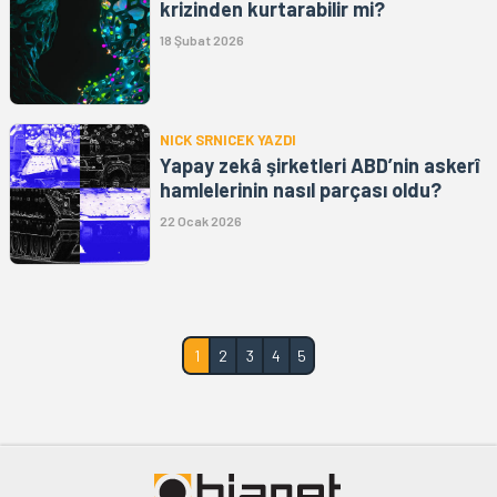
krizinden kurtarabilir mi?
18 Şubat 2026
NICK SRNICEK YAZDI
Yapay zekâ şirketleri ABD’nin askerî
hamlelerinin nasıl parçası oldu?
22 Ocak 2026
1
2
3
4
5