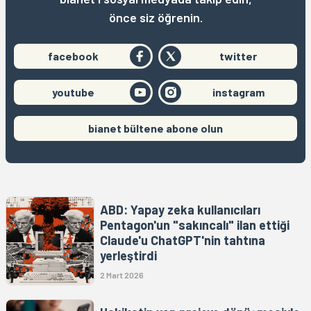
önce siz öğrenin.
facebook
twitter
youtube
instagram
bianet bültene abone olun
ABD: Yapay zeka kullanıcıları
Pentagon'un "sakıncalı" ilan ettiği
Claude'u ChatGPT'nin tahtına
yerleştirdi
2 Mart 2026