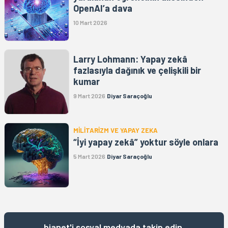
OpenAI’a dava
10 Mart 2026
Larry Lohmann: Yapay zekâ
fazlasıyla dağınık ve çelişkili bir
kumar
9 Mart 2026
Diyar Saraçoğlu
MİLİTARİZM VE YAPAY ZEKA
“İyi yapay zekâ” yoktur söyle onlara
5 Mart 2026
Diyar Saraçoğlu
bianet'i sosyal medyada takip edin,