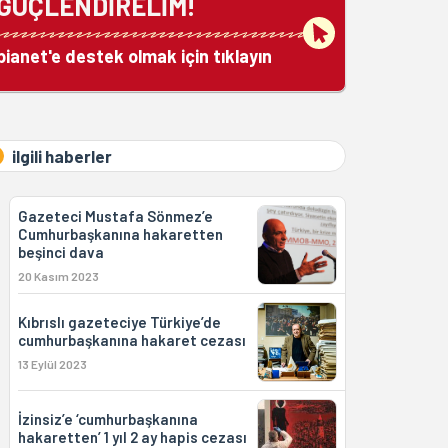
GÜÇLENDİRELİM!
bianet'e destek olmak için tıklayın
ilgili haberler
Gazeteci Mustafa Sönmez’e
Cumhurbaşkanına hakaretten
beşinci dava
20 Kasım 2023
Kıbrıslı gazeteciye Türkiye’de
cumhurbaşkanına hakaret cezası
13 Eylül 2023
İzinsiz’e ‘cumhurbaşkanına
hakaretten’ 1 yıl 2 ay hapis cezası