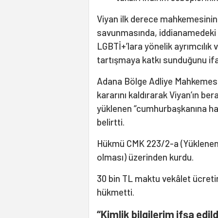
Viyan ilk derece mahkemesinin k
savunmasında, iddianamedeki pa
LGBTİ+’lara yönelik ayrımcılık 
tartışmaya katkı sunduğunu ifa
Adana Bölge Adliye Mahkemesi 
kararını kaldırarak Viyan’ın be
yüklenen “cumhurbaşkanına hak
belirtti.
Hükmü CMK 223/2-a (Yüklenen 
olması) üzerinden kurdu.
30 bin TL maktu vekâlet ücreti
hükmetti.
“Kimlik bilgilerim ifşa edil