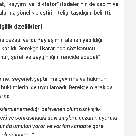
, “kayyım” ve “diktatör” ifadelerinin de seçim ve
arına yönelik eleştiri niteliği taşıdığını belirtti.
lik özellikleri
s cezası verdi. Paylaşımın alenen yapıldığı
çıkarıldı. Gerekçeli kararında söz konusu
nur, şeref ve saygınlığını rencide edecek”
eleme, seçenek yaptırıma çevirme ve hükmün
ı hükümlerini de uygulamadı. Gerekçe olarak da
erdi:
özlemlenemediği, belirlenen olumsuz kişilik
deki ve sonrasındaki davranışları, cezanın uyarma
usunda umulan yarar ve varılan kanaate göre
in oluşmadığı…”