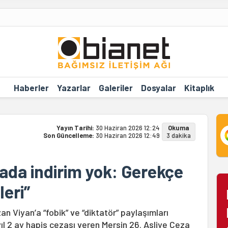
Haberler
Yazarlar
Galeriler
Dosyalar
Kitaplık
Yayın Tarihi:
30 Haziran 2026 12:24
Okuma
Son Güncelleme:
30 Haziran 2026 12:49
3 dakika
zada indirim yok: Gerekçe
leri”
an Viyan’a “fobik” ve “diktatör” paylaşımları
l 2 ay hapis cezası veren Mersin 26. Asliye Ceza