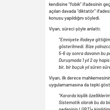
kendisine “fobik” ifadesinin ge
açılan davada “diktatör” ifades
konusu yapıldığını söyledi.
Viyan, süreci şöyle anlattı:
“Emniyete ifadeye gittiğimi
gösterilmedi. Bize yalnızca
5-6 ay sonra davanın bu pa
Duruşmada 1 yıl 2 ay hapis
bir, bir buçuk yıl süren sü
Viyan, ilk derece mahkemesinin
uygulamamasına da tepki göst
“Kararda kişilik özellikler
Sistematik olarak bu da bir
nedeninin LGBTİ+ kimliğim