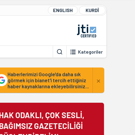
ENGLISH
KURDÎ
Kategoriler
Haberlerimizi Google'da daha sık
×
görmek için bianet'i tercih ettiğiniz
haber kaynaklarına ekleyebilirsiniz...
HAK ODAKLI, ÇOK SESLİ,
BAĞIMSIZ GAZETECİLİĞİ