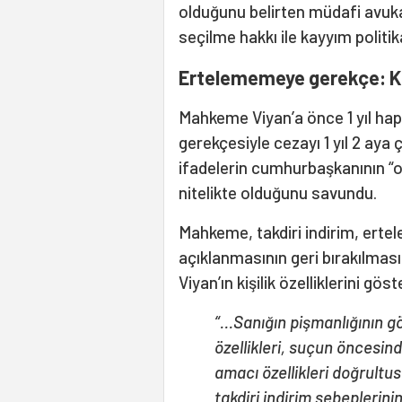
olduğunu belirten müdafi avukat
seçilme hakkı ile kayyım politikal
Ertelememeye gerekçe: Kişi
Mahkeme Viyan’a önce 1 yıl hapi
gerekçesiyle cezayı 1 yıl 2 aya 
ifadelerin cumhurbaşkanının “o
nitelikte olduğunu savundu.
Mahkeme, takdiri indirim, ert
açıklanmasının geri bırakılmas
Viyan’ın kişilik özelliklerini göst
“...Sanığın pişmanlığının g
özellikleri, suçun öncesin
amacı özellikleri doğrult
takdiri indirim sebeplerin