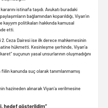
ararını istinafa taşıdı. Avukatı buradaki
ylaşımların bağlamından koparıldığı, Viyan’ın
ve kayyım politikaları hakkında kamusal
de etti.
2. Ceza Dairesi ise ilk derece mahkemesinin
raatine hükmetti. Kesinleşme şerhinde, Viyan’a
aret” suçunun yasal unsurlarının oluşmadığını
fiilin kanunda suç olarak tanımlanmamış
nin hazineden alınarak Viyan’a verilmesine
di, hedef gösterildim”