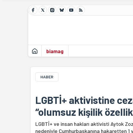
biamag
HABER
LGBTİ+ aktivistine ce
“olumsuz kişilik özellik
LGBTİ+ ve insan hakları aktivisti Aytok Zoz
nedeniyle Cumhurbaşkanına hakaretten 1 yı