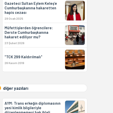
Gazeteci Sultan Eylem Keleş’e
Cumhurbaşkanına hakaretten
hapis cezası
29 Ocak 2025
Müfettişlerden öğrencilere:
Derste Cumhurbaşkanına
hakaret ediliyor mu?
23 Şubat 2026
"TCK 299 Kaldırılmalı"
26 Kasım 2019
diğer yazıları
AYM: Trans erkeğin diplomasının
yeni kimlik bilgileriyle
düzenlenmemesi hak ihlali