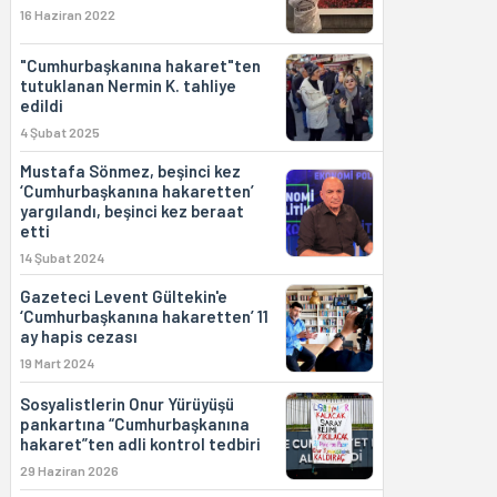
16 Haziran 2022
"Cumhurbaşkanına hakaret"ten
tutuklanan Nermin K. tahliye
edildi
4 Şubat 2025
Mustafa Sönmez, beşinci kez
‘Cumhurbaşkanına hakaretten’
yargılandı, beşinci kez beraat
etti
14 Şubat 2024
Gazeteci Levent Gültekin'e
‘Cumhurbaşkanına hakaretten’ 11
ay hapis cezası
19 Mart 2024
Sosyalistlerin Onur Yürüyüşü
pankartına “Cumhurbaşkanına
hakaret”ten adli kontrol tedbiri
29 Haziran 2026