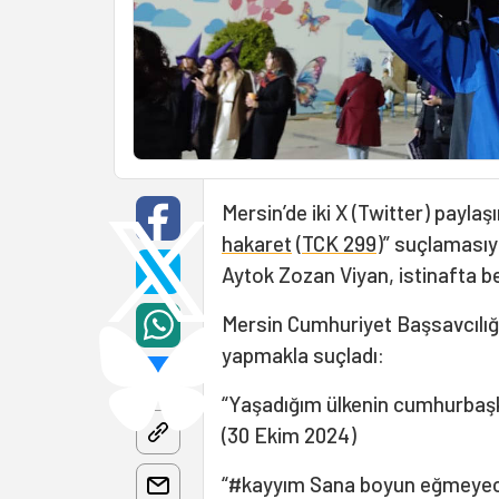
Mersin’de iki X (Twitter) paylaş
hakaret
(
TCK 299
)” suçlamasıy
Aytok Zozan Viyan, istinafta be
Mersin Cumhuriyet Başsavcılığı 
yapmakla suçladı:
“Yaşadığım ülkenin cumhurbaşk
(30 Ekim 2024)
“#kayyım Sana boyun eğmeyeceği