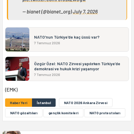
— bianet (@bianet_org)
July 7, 2026
NATO'nun Türkiye'de kaç üssü var?
7 Temmuz 2026
Özgür Özel: NATO Zirvesi yapılırken Türkiye’de
demokrasi ve hukuk krizi yaşanıyor
7 Temmuz 2026
(EMK)
Haber Yeri
İstanbul
NATO 2026 Ankara Zirvesi
NATO gözaltıları
gençlik komiteleri
NATO protestoları