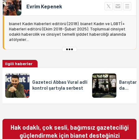
Evrim Kepenek
bianet Kadın Haberleri editörü (2018). bianet Kadın ve LGBTİ+
Haberleri editörü (Ekim 2018-Şubat 2025). Toplumsal cinsiyet
odaklı habercilik ve cinsiyet temelli şiddet haberciliği alanında
atölyeler...
ilgili haberler
Gazeteci Abbas Vural adli
Barıştan
kontrol şartıyla serbest
da…
Hak odaklı, çok sesli, bağımsız gazeteciliği
güçlendirmek için bianet desteğinizi