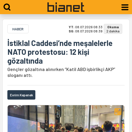
YT:
08.07.2026 08:33
Okuma
HABER
SG:
08.07.2026 08:39
2 dakika
İstiklal Caddesi’nde meşalelerle
NATO protestosu: 12 kişi
gözaltında
Gençler gözaltına alınırken “Katil ABD işbirlikçi AKP”
sloganı attı.
Evrim Kepenek