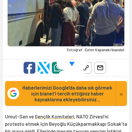
Fotoğraf: Evrim Kepenek/biandet
Haberlerimizi Google'da daha sık görmek
×
için bianet'i tercih ettiğiniz haber
kaynaklarına ekleyebilirsiniz...
Umut-Sen ve
Gençlik Komiteleri
, NATO Zirvesi’ni
protesto etmek için Beyoğlu Küçükparmakkapı Sokak’ta
bir araya geldi. Ellerinde meşale taşıyan gençler İstiklal