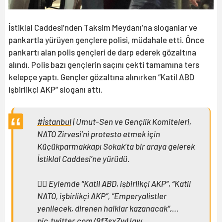
İstiklal Caddesi’nden Taksim Meydanı’na sloganlar ve
pankartla yürüyen gençlere polisi, müdahale etti. Önce
pankartı alan polis gençleri de darp ederek gözaltına
alındı. Polis bazı gençlerin saçını çekti tamamına ters
kelepçe yaptı. Gençler gözaltına alınırken “Katil ABD
işbirlikçi AKP” sloganı attı.
#İstanbul
| Umut-Sen ve Gençlik Komiteleri,
NATO Zirvesi’ni protesto etmek için
Küçükparmakkapı Sokak’ta bir araya gelerek
İstiklal Caddesi’ne yürüdü.
👉🏻 Eylemde “Katil ABD, işbirlikçi AKP”, “Katil
NATO, işbirlikçi AKP”, “Emperyalistler
yenilecek, direnen halklar kazanacak”,…
pic.twitter.com/9f3sxZwUgw