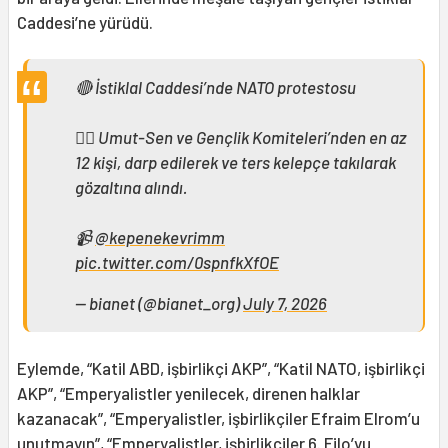
Caddesi’ne yürüdü.
🔴 İstiklal Caddesi’nde NATO protestosu
👉🏻 Umut-Sen ve Gençlik Komiteleri’nden en az
12 kişi, darp edilerek ve ters kelepçe takılarak
gözaltına alındı.
📹
@kepenekevrimm
pic.twitter.com/0spnfkXfOE
— bianet (@bianet_org)
July 7, 2026
Eylemde, “Katil ABD, işbirlikçi AKP”, “Katil NATO, işbirlikçi
AKP”, “Emperyalistler yenilecek, direnen halklar
kazanacak”, “Emperyalistler, işbirlikçiler Efraim Elrom’u
unutmayın”, “Emperyalistler, işbirlikçiler 6. Filo’yu