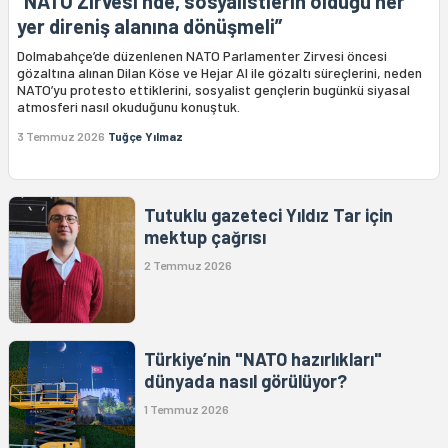
“NATO Zirvesi’nde, sosyalistlerin olduğu her
yer direniş alanına dönüşmeli”
Dolmabahçe’de düzenlenen NATO Parlamenter Zirvesi öncesi
gözaltına alınan Dilan Köse ve Hejar Al ile gözaltı süreçlerini, neden
NATO’yu protesto ettiklerini, sosyalist gençlerin bugünkü siyasal
atmosferi nasıl okuduğunu konuştuk.
3 Temmuz 2026
Tuğçe Yılmaz
Tutuklu gazeteci Yıldız Tar için
mektup çağrısı
2 Temmuz 2026
Türkiye’nin "NATO hazırlıkları"
dünyada nasıl görülüyor?
1 Temmuz 2026