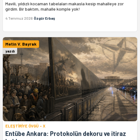
Mavili, yıldızlı kocaman tabelaları makasla kesip mahalleye zor
girdim. Bir baktım, mahalle komple yok!
4 Temmuz 2026
Özgür Erbaş
Metin V. Bayrak
yazdı
ELEŞTİRİYE ÖVGÜ - X
Entübe Ankara: Protokolün dekoru ve itiraz