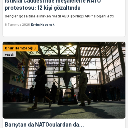
İstiklal Caddesi’nde meşalelerle NATO
protestosu: 12 kişi gözaltında
Gençler gözaltına alınırken “Katil ABD işbirlikçi AKP” sloganı attı.
8 Temmuz 2026
Evrim Kepenek
Onur Hamzaoğlu
yazdı
Barıştan da NATOculardan da…