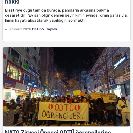
hakkı
Eleştiriye övgü tam da burada, panoların arkasına bakma
cesaretidir: “Ev sahipliği” denilen şeyin kimin evinde, kimin parasıyla,
kimin hayatı aksatılarak yapıldığını sormaktır.
4 Temmuz 2026
Metin V. Bayrak
NATO Zirvesi Öncesi ODTÜ öğrencilerine