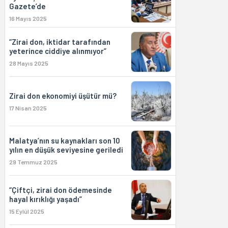
Gazete’de
16 Mayıs 2025
“Zirai don, iktidar tarafından
yeterince ciddiye alınmıyor”
28 Mayıs 2025
Zirai don ekonomiyi üşütür mü?
17 Nisan 2025
Malatya’nın su kaynakları son 10
yılın en düşük seviyesine geriledi
29 Temmuz 2025
“Çiftçi, zirai don ödemesinde
hayal kırıklığı yaşadı”
15 Eylül 2025