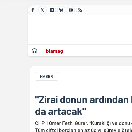
biamag
HABER
"Zirai donun ardından 
da artacak"
CHP’li Ömer Fethi Gürer, “Kuraklığı ve donu 
Tüm çiftçi borçları en az üç yıl süreyle ötele