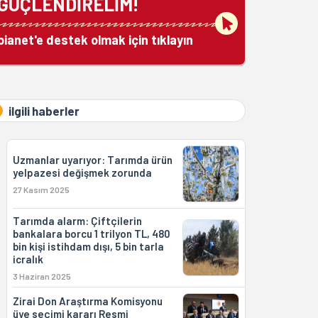
GÜÇLENDİRELİM!
bianet'e destek olmak için tıklayın
ilgili haberler
Uzmanlar uyarıyor: Tarımda ürün
yelpazesi değişmek zorunda
27 Kasım 2025
Tarımda alarm: Çiftçilerin
bankalara borcu 1 trilyon TL, 480
bin kişi istihdam dışı, 5 bin tarla
icralık
3 Haziran 2025
Zirai Don Araştırma Komisyonu
üye seçimi kararı Resmi