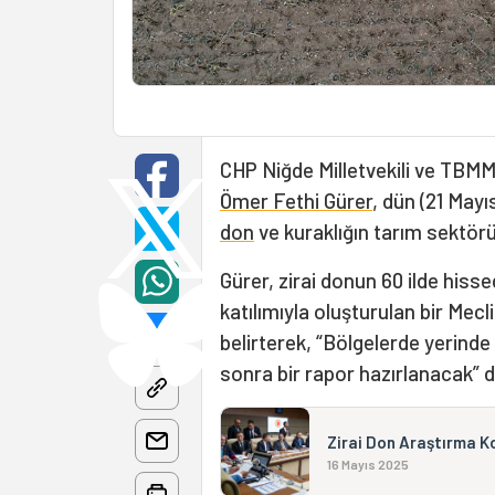
CHP Niğde Milletvekili ve TBM
Ömer Fethi Gürer
, dün (21 Mayı
don
ve kuraklığın tarım sektörü 
Gürer, zirai donun 60 ilde hissed
katılımıyla oluşturulan bir Me
belirterek, “Bölgelerde yerind
sonra bir rapor hazırlanacak” d
Zirai Don Araştırma K
16 Mayıs 2025