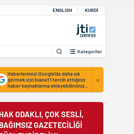
ENGLISH
KURDÎ
Kategoriler
Haberlerimizi Google'da daha sık
×
görmek için bianet'i tercih ettiğiniz
haber kaynaklarına ekleyebilirsiniz...
HAK ODAKLI, ÇOK SESLİ,
BAĞIMSIZ GAZETECİLİĞİ