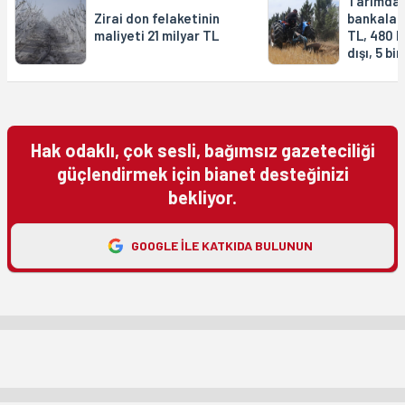
Tarımda a
Zirai don felaketinin
bankalara
maliyeti 21 milyar TL
TL, 480 b
dışı, 5 bi
Hak odaklı, çok sesli, bağımsız gazeteciliği
güçlendirmek için bianet desteğinizi
bekliyor.
GOOGLE ILE KATKIDA BULUNUN