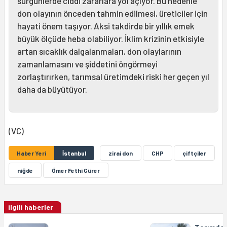
sürgünlerde ciddi zararlara yol açıyor. Bu nedenle
don olayının önceden tahmin edilmesi, üreticiler için
hayati önem taşıyor. Aksi takdirde bir yıllık emek
büyük ölçüde heba olabiliyor. İklim krizinin etkisiyle
artan sıcaklık dalgalanmaları, don olaylarının
zamanlamasını ve şiddetini öngörmeyi
zorlaştırırken, tarımsal üretimdeki riski her geçen yıl
daha da büyütüyor.
(VC)
Haber Yeri
İstanbul
zirai don
CHP
çiftçiler
niğde
Ömer Fethi Gürer
ilgili haberler