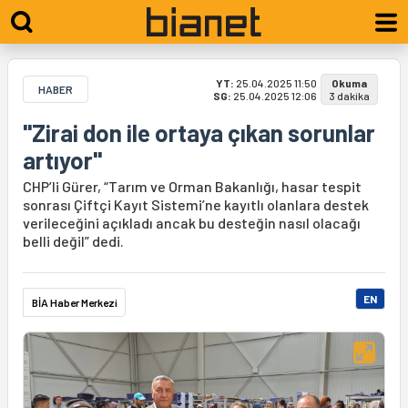
YT:
25.04.2025 11:50
Okuma
HABER
SG:
25.04.2025 12:06
3 dakika
"Zirai don ile ortaya çıkan sorunlar
artıyor"
CHP’li Gürer, “Tarım ve Orman Bakanlığı, hasar tespit
sonrası Çiftçi Kayıt Sistemi’ne kayıtlı olanlara destek
verileceğini açıkladı ancak bu desteğin nasıl olacağı
belli değil” dedi.
EN
BİA Haber Merkezi