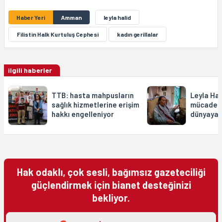
Haber Yeri
Amman
leyla halid
Filistin Halk Kurtuluş Cephesi
kadın gerillalar
ilgili haberler
TTB: hasta mahpusların
Leyla Hali
sağlık hizmetlerine erişim
mücadele
hakkı engelleniyor
dünyaya 
Hak odaklı, çok sesli, bağımsız gazeteciliği
güçlendirmek için bianet desteğinizi
bekliyor.