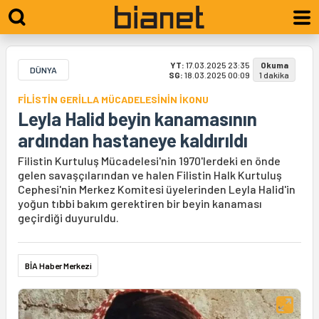
YT:
17.03.2025 23:35
Okuma
DÜNYA
SG:
18.03.2025 00:09
1 dakika
FİLİSTİN GERİLLA MÜCADELESİNİN İKONU
Leyla Halid beyin kanamasının
ardından hastaneye kaldırıldı
Filistin Kurtuluş Mücadelesi'nin 1970'lerdeki en önde
gelen savaşçılarından ve halen Filistin Halk Kurtuluş
Cephesi'nin Merkez Komitesi üyelerinden Leyla Halid'in
yoğun tıbbi bakım gerektiren bir beyin kanaması
geçirdiği duyuruldu.
BİA Haber Merkezi