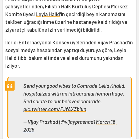
şahsiyetlerinden,
Filistin Halk Kurtuluş Cephesi
Merkez
Komite üyesi
Leyla Halid
'in geçirdiği beyin kanamasını
takiben uğradığı inme üzerine hastaneye kaldırıldığı ve
ziyaretçi kabulüne izin verilmediği bildirildi.
İlerici Enternasyonal Konsey üyelerinden Vijay Prashad'ın
sosyal medya hesabından yaptığı duyuruya göre, Leyla
Halid tıbbi bakım altında ve ailesi durumunu yakından
izliyor.
Send your good vibes to Comrade Leila Khalid,
hospitalized with an intracranial hemorrhage.
Red salute to our beloved comrade.
pic.twitter.com/FJfAX3blun
— Vijay Prashad (@vijayprashad)
March 16,
2025