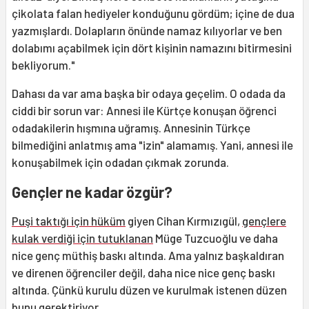
çikolata falan hediyeler konduğunu gördüm; içine de dua
yazmışlardı. Dolapların önünde namaz kılıyorlar ve ben
dolabımı açabilmek için dört kişinin namazını bitirmesini
bekliyorum."
Dahası da var ama başka bir odaya geçelim. O odada da
ciddi bir sorun var: Annesi ile Kürtçe konuşan öğrenci
odadakilerin hışmına uğramış. Annesinin Türkçe
bilmediğini anlatmış ama "izin" alamamış. Yani, annesi ile
konuşabilmek için odadan çıkmak zorunda.
Gençler ne kadar özgür?
Puşi taktığı için hüküm
giyen Cihan Kırmızıgül,
gençlere
kulak verdiği için tutuklanan
Müge Tuzcuoğlu ve daha
nice genç müthiş baskı altında. Ama yalnız başkaldıran
ve direnen öğrenciler değil, daha nice nice genç baskı
altında. Çünkü kurulu düzen ve kurulmak istenen düzen
bunu gerektiriyor.