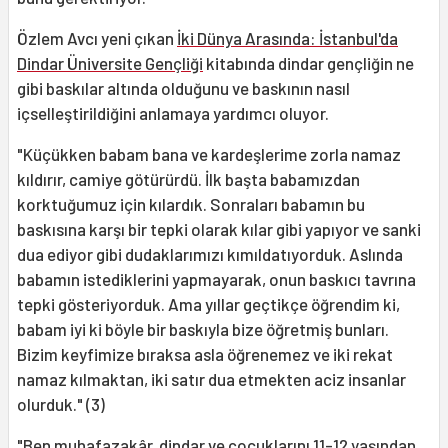
Özlem Avcı yeni çıkan
İki Dünya Arasında: İstanbul'da
Dindar Üniversite Gençliği
kitabında dindar gençliğin ne
gibi baskılar altında olduğunu ve baskının nasıl
içselleştirildiğini anlamaya yardımcı oluyor.
"Küçükken babam bana ve kardeşlerime zorla namaz
kıldırır, camiye götürürdü. İlk başta babamızdan
korktuğumuz için kılardık. Sonraları babamın bu
baskısına karşı bir tepki olarak kılar gibi yapıyor ve sanki
dua ediyor gibi dudaklarımızı kımıldatıyorduk. Aslında
babamın istediklerini yapmayarak, onun baskıcı tavrına
tepki gösteriyorduk. Ama yıllar geçtikçe öğrendim ki,
babam iyi ki böyle bir baskıyla bize öğretmiş bunları.
Bizim keyfimize bıraksa asla öğrenemez ve iki rekat
namaz kılmaktan, iki satır dua etmekten aciz insanlar
olurduk." (3)
"Ben muhafazakâr, dindar ve çocuklarını 11-12 yaşından