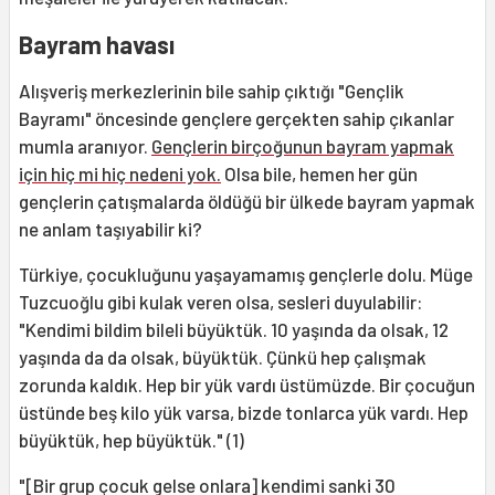
Bayram havası
Alışveriş merkezlerinin bile sahip çıktığı "Gençlik
Bayramı" öncesinde gençlere gerçekten sahip çıkanlar
mumla aranıyor.
Gençlerin birçoğunun bayram yapmak
için hiç mi hiç nedeni yok.
Olsa bile, hemen her gün
gençlerin çatışmalarda öldüğü bir ülkede bayram yapmak
ne anlam taşıyabilir ki?
Türkiye, çocukluğunu yaşayamamış gençlerle dolu. Müge
Tuzcuoğlu gibi kulak veren olsa, sesleri duyulabilir:
"Kendimi bildim bileli büyüktük. 10 yaşında da olsak, 12
yaşında da da olsak, büyüktük. Çünkü hep çalışmak
zorunda kaldık. Hep bir yük vardı üstümüzde. Bir çocuğun
üstünde beş kilo yük varsa, bizde tonlarca yük vardı. Hep
büyüktük, hep büyüktük." (1)
"[Bir grup çocuk gelse onlara] kendimi sanki 30