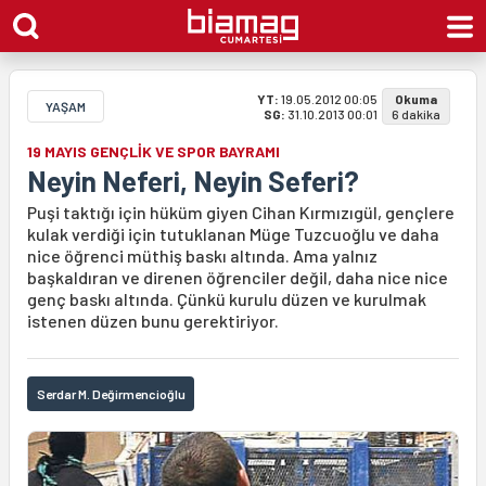
YT:
19.05.2012 00:05
Okuma
YAŞAM
SG:
31.10.2013 00:01
6 dakika
19 MAYIS GENÇLİK VE SPOR BAYRAMI
Neyin Neferi, Neyin Seferi?
Puşi taktığı için hüküm giyen Cihan Kırmızıgül, gençlere
kulak verdiği için tutuklanan Müge Tuzcuoğlu ve daha
nice öğrenci müthiş baskı altında. Ama yalnız
başkaldıran ve direnen öğrenciler değil, daha nice nice
genç baskı altında. Çünkü kurulu düzen ve kurulmak
istenen düzen bunu gerektiriyor.
Serdar M. Değirmencioğlu