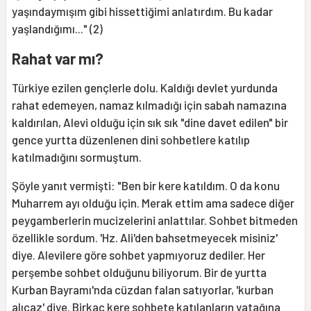
yaşındaymışım gibi hissettiğimi anlatırdım. Bu kadar
yaşlandığımı..." (2)
Rahat var mı?
Türkiye ezilen gençlerle dolu. Kaldığı devlet yurdunda
rahat edemeyen, namaz kılmadığı için sabah namazına
kaldırılan, Alevi olduğu için sık sık "dine davet edilen" bir
gence yurtta düzenlenen dini sohbetlere katılıp
katılmadığını sormuştum.
Şöyle yanıt vermişti: "Ben bir kere katıldım. O da konu
Muharrem ayı olduğu için. Merak ettim ama sadece diğer
peygamberlerin mucizelerini anlattılar. Sohbet bitmeden
özellikle sordum. 'Hz. Ali'den bahsetmeyecek misiniz'
diye. Alevilere göre sohbet yapmıyoruz dediler. Her
perşembe sohbet olduğunu biliyorum. Bir de yurtta
Kurban Bayramı'nda cüzdan falan satıyorlar, 'kurban
alıcaz' diye. Birkaç kere sohbete katılanların yatağına