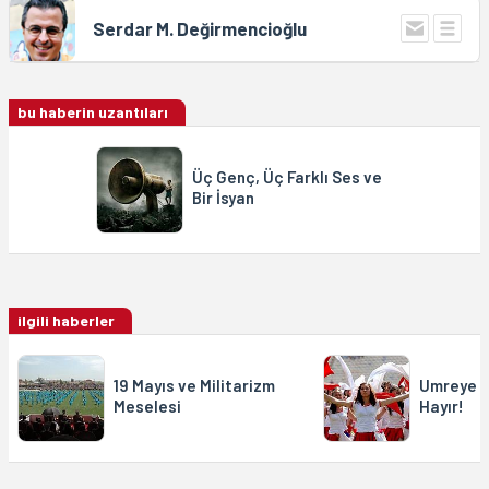
Serdar M. Değirmencioğlu
bu haberin uzantıları
Üç Genç, Üç Farklı Ses ve
Bir İsyan
ilgili haberler
19 Mayıs ve Militarizm
Umreye d
Meselesi
Hayır!