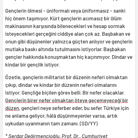
Gençlerin ölmesi - üniformalı veya üniformasız - sanki
hiç önem taşımıyor. Kürt gençlerin acımasız bir ölüm
makinasının karşısında bilenecekleri ve hesap sormak
isteyecekleri gerçeğini ciddiye alan çok az. Başbakan ve
onun gibi düşünenler yalnızca güçten anlıyor ve gençlerin
mutlaka baskı altında tutulmasını istiyorlar. Başbakan
gençler hakkında konuşmaktan hiç kaçınmıyor. Dindar ve
kindar bir gençlik istiyor.
Özetle, gençlerin militarist bir düzenin neferi olmaktan
çıkıp, dindar ve kindar bir düzenin neferi olmalarını
istiyor. Gençliğe biçilen görev belli. Bir nefer olacaklar.
Gençlerin birer nefer olmaktan öteye geçemeyeceği bir
düzen
, gençleri neye seferber eder, bu sefer Türkiye için
ne anlama geliyor, hâlâ düşünmeyenler varsa, artık
uykudan uyanmanın tam zamanı. (SD/YY)
* Serdar Değirmencioğlu, Prof. Dr., Cumhuriyet