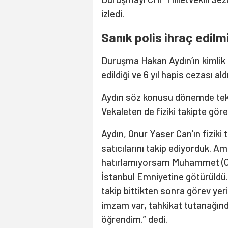
izledi.
Sanık polis ihraç edil
Duruşma Hakan Aydın’ın kimlik t
edildiği ve 6 yıl hapis cezası ald
Aydın söz konusu dönemde tekni
Vekaleten de fiziki takipte görev
Aydın, Onur Yaser Can’ın fiziki
satıcılarını takip ediyorduk. 
hatırlamıyorsam Muhammet (Ong
İstanbul Emniyetine götürüldü. 
takip bittikten sonra görev ye
imzam var, tahkikat tutanağın
öğrendim.” dedi.