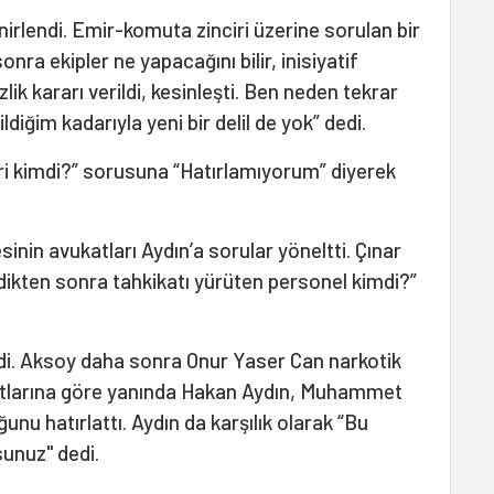
sinirlendi. Emir-komuta zinciri üzerine sorulan bir
ra ekipler ne yapacağını bilir, inisiyatif
izlik kararı verildi, kesinleşti. Ben neden tekrar
diğim kadarıyla yeni bir delil de yok” dedi.
ri kimdi?” sorusuna “Hatırlamıyorum” diyerek
inin avukatları Aydın’a sorular yöneltti. Çınar
ldikten sonra tahkikatı yürüten personel kimdi?”
i. Aksoy daha sonra Onur Yaser Can narkotik
yıtlarına göre yanında Hakan Aydın, Muhammet
nu hatırlattı. Aydın da karşılık olarak “Bu
unuz" dedi.