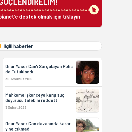
GÜÇLENDİRELİM!
bianet'e destek olmak için tıklayın
ilgili haberler
Onur Yaser Can'ı Sorgulayan Polis
de Tutuklandı
30 Temmuz 2016
Mahkeme işkenceye karşı suç
duyurusu talebini reddetti
3 Şubat 2023
Onur Yaser Can davasında karar
yine çıkmadı