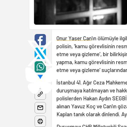
Onur Yaser Can
'ın ölümüyle ilg
polisin, ‘kamu görevlisinin res
etme veya gizleme’, bir bilirkişi
yapma, kamu görevlisinin resmi
etme veya gizleme’ suçlarından 
İstanbul 41. Ağır Ceza Mahkem
duruşmaya katılmayan ve hakkın
polislerden Hakan Aydın SEGBİS a
alınan Yavuz Koç ve Can'ın göz
Kaplan tanık olarak dinlendi. A
Duruşmayı CHP Milletvekili Sezg