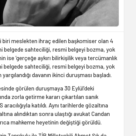
ili biri meslekten ihraç edilen başkomiser olan 4
mi belgede sahteciliği, resmi belgeyi bozma, yok
nin ise ‘gerçeğe aykırı bilirkişilik veya tercümanlık
 belgede sahteciliği, resmi belgeyi bozma, yok
yargılandığı davanın ikinci duruşması başladı.
esinde görülen duruşmaya 30 Eylül’deki
da zorla getirme kararı çıkartılan sanık
racılığıyla katıldı. Aynı tarihlerde gözaltına
altına alındıktan sonra ulaştığı avukat Candan
yrıca mahkeme heyetinin değiştiği görüldü.
in Tanrıkulu ile TİP Milletvekili Ahmet Şık da