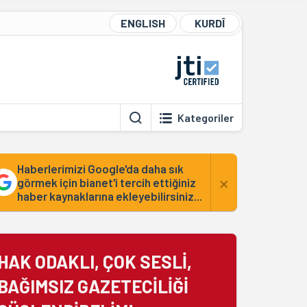
ENGLISH
KURDÎ
Kategoriler
Haberlerimizi Google'da daha sık
×
görmek için bianet'i tercih ettiğiniz
haber kaynaklarına ekleyebilirsiniz...
HAK ODAKLI, ÇOK SESLİ,
BAĞIMSIZ GAZETECİLİĞİ