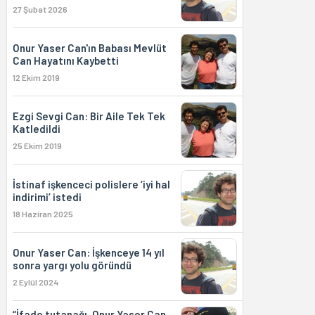
27 Şubat 2026
Onur Yaser Can'ın Babası Mevlüt
Can Hayatını Kaybetti
12 Ekim 2019
Ezgi Sevgi Can: Bir Aile Tek Tek
Katledildi
25 Ekim 2019
İstinaf işkenceci polislere ‘iyi hal
indirimi’ istedi
18 Haziran 2025
Onur Yaser Can: İşkenceye 14 yıl
sonra yargı yolu göründü
2 Eylül 2024
“İfade tutanağı, Onur Yaser Can