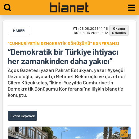
YT:
08.06.2026 14:46
Okuma
HABER
SG:
08.06.2026 15:12
6 dakika
“CUMHURİYETİN DEMOKRATİK DÖNÜŞÜMÜ” KONFERANSI
“Demokratik bir Türkiye ihtiyacı
her zamankinden daha yakıcı”
Agos Gazetesi yazarı Pakrat Estukyan, yazar Ayşegül
Devecioğlu, siyasetçi Mehmet Bekaroğlu ve gazeteci
Çilem Küçükkeleş, “İkinci Yüzyılda Cumhuriyetin
Demokratik Dönüşümü Konferansı”na ilişkin bianet’e
konuştu.
Evrim Kepenek