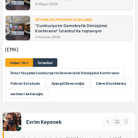
21 Mayıs 2026
İKİ GÜNLÜK PROGRAM AÇIKLANDI
“Cumhuriyetin Demokratik Dönüşümü
Konferansı” İstanbul’da toplanıyor
4 Haziran 2026
(EMK)
Haber Yeri
İstanbul
İkinci Yüzyılda Cumhuriyetin Demokratik Dönüşümü Konferansı
Pakrat Estukyan
Ayşegül Devecioğlu
Çilem Küçükkeleş
mehmet bekaroğlu
Evrim Kepenek