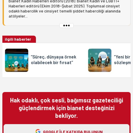
bianet Kadın Haberleri editörü (2018). bianet Kadın ve LGBTİ+
Haberleri editörü (Ekim 2018-Şubat 2025). Toplumsal cinsiyet
odaklı habercilik ve cinsiyet temelli şiddet haberciliği alanında
atölyeler...
ilgili haberler
“Süreç, dünyaya örnek
“Yeni bir
olabilecek bir fırsat”
sözleşme
Hak odaklı, çok sesli, bağımsız gazeteciliği
güçlendirmek için bianet desteğinizi
bekliyor.
GOOGLE ILE KATKIDA BULUNUN