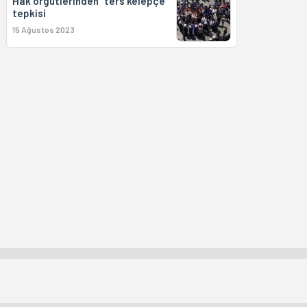
Hak örgütlerinden “ters kelepçe”
tepkisi
15 Ağustos 2023