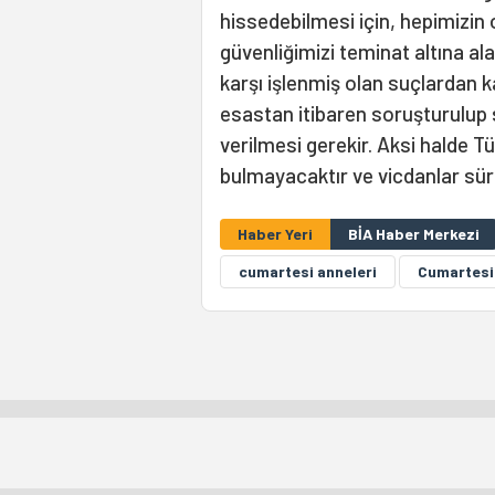
hissedebilmesi için, hepimizin 
güvenliğimizi teminat altına al
karşı işlenmiş olan suçlardan 
esastan itibaren soruşturulup 
verilmesi gerekir. Aksi halde T
bulmayacaktır ve vicdanlar sü
Haber Yeri
BİA Haber Merkezi
cumartesi anneleri
Cumartesi 