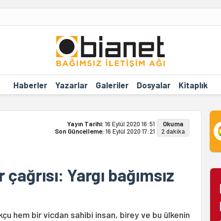
Haberler
Yazarlar
Galeriler
Dosyalar
Kitaplık
Yayın Tarihi:
16 Eylül 2020 16:51
Okuma
Son Güncelleme:
16 Eylül 2020 17:21
2 dakika
 çağrısı: Yargı bağımsız
çu hem bir vicdan sahibi insan, birey ve bu ülkenin