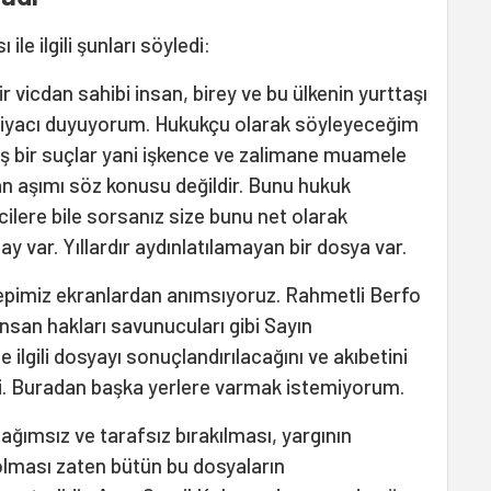
le ilgili şunları söyledi:
vicdan sahibi insan, birey ve bu ülkenin yurttaşı
tiyacı duyuyorum. Hukukçu olarak söyleyeceğim
miş bir suçlar yani işkence ve zalimane muamele
an aşımı söz konusu değildir. Bunu hukuk
ncilere bile sorsanız size bunu net olarak
ay var. Yıllardır aydınlatılamayan bir dosya var.
hepimiz ekranlardan anımsıyoruz. Rahmetli Berfo
nsan hakları savunucuları gibi Sayın
ilgili dosyayı sonuçlandırılacağını ve akıbetini
ti. Buradan başka yerlere varmak istemiyorum.
ğımsız ve tarafsız bırakılması, yargının
 olması zaten bütün bu dosyaların