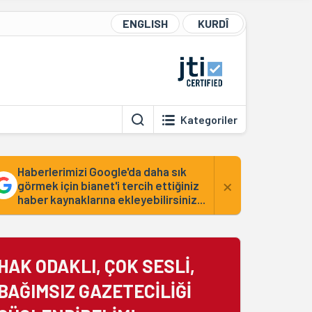
ENGLISH
KURDÎ
Kategoriler
Haberlerimizi Google'da daha sık
×
görmek için bianet'i tercih ettiğiniz
haber kaynaklarına ekleyebilirsiniz...
HAK ODAKLI, ÇOK SESLİ,
BAĞIMSIZ GAZETECİLİĞİ