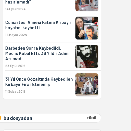
hazırlamadı”
14 Eylül 2024
Cumartesi Annesi Fatma Kırbayır
hayatını kaybetti
14 Mayıs 2024
Darbeden Sonra Kaybedildi,
Meclis Kabul Etti, 36 Yıldır Adım
Atılmadı
23 Eylül 2016
31 Yıl Önce Gözaltında Kaybedilen
Kırbayır Firar Etmemiş
11 Şubat 2011
bu dosyadan
TÜMÜ