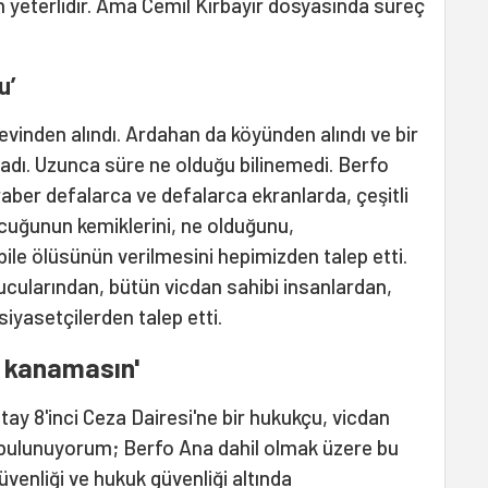
n yeterlidir. Ama Cemil Kırbayır dosyasında süreç
u’
 evinden alındı. Ardahan da köyünden alındı ve bir
adı. Uzunca süre ne olduğu bilinemedi. Berfo
raber defalarca ve defalarca ekranlarda, çeşitli
cuğunun kemiklerini, ne olduğunu,
 bile ölüsünün verilmesini hepimizden talep etti.
ucularından, bütün vicdan sahibi insanlardan,
iyasetçilerden talep etti.
r kanamasın'
ay 8'inci Ceza Dairesi'ne bir hukukçu, vicdan
a bulunuyorum; Berfo Ana dahil olmak üzere bu
üvenliği ve hukuk güvenliği altında