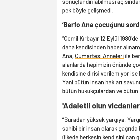
sonuçlandırılabilmesi açısında
pek böyle gelişmedi.
‘Berfo Ana çocuğunu sord
“Cemil Kırbayır 12 Eylül 1980'de
daha kendisinden haber alınam
Ana,
Cumartesi Anneleri
ile be
alanlarda hepimizin önünde ço
kendisine dirisi verilemiyor ise
Yani bütün insan hakları savun
bütün hukukçulardan ve bütün s
'Adaletli olun vicdanla
“Buradan yüksek yargıya, Yargıt
sahibi bir insan olarak çağrıd
ülkede herkesin kendisini can g