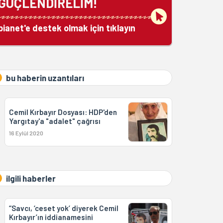
GÜÇLENDİRELİM!
bianet'e destek olmak için tıklayın
bu haberin uzantıları
Cemil Kırbayır Dosyası: HDP'den
Yargıtay'a "adalet" çağrısı
16 Eylül 2020
ilgili haberler
“Savcı, ‘ceset yok’ diyerek Cemil
Kırbayır’ın iddianamesini