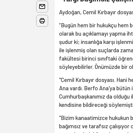
Aydoğan, Cemil Kırbayır dosyası i
“Bugün hem bir hukukçu hem bir 
olarak bu açıklamayı yapma ih
şudur ki; insanlığa karşı işlen
ile işlenmiş olan suçlarda zam
fakültesi birinci sınıftaki öğre
söyleyebilirler. Önümüzde bir ol
"Cemil Kırbayır dosyası. Hani 
Ana vardı. Berfo Ana'ya bütün i
Cumhurbaşkanımız da olduğu ile 
kendisine bildireceği söylemiş
"Bizim kanaatimizce hukukun ba
bağımsız ve tarafsız çalışıyor