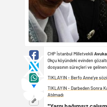
CHP İstanbul Milletvekili
Avuka
Okçu köyündeki evinden gözaltı
dosyasının süreçleri ve geline
TIKLAYIN - Berfo Anne'ye sözü
TIKLAYIN - Darbeden Sonra Kayb
Atılmadı
"Yargı bağımsız çalışm