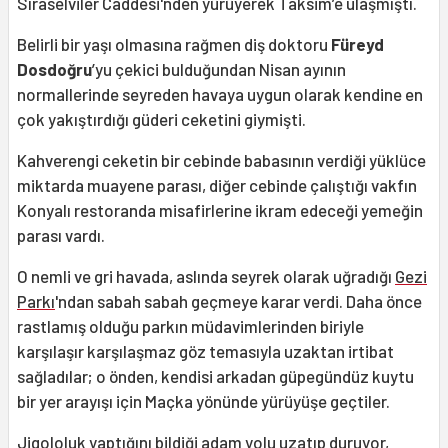
Sıraselviler Caddesi'nden yürüyerek Taksim’e ulaşmıştı.
Belirli bir yaşı olmasına rağmen diş doktoru
Füreyd
Dosdoğru
’yu çekici bulduğundan Nisan ayının
normallerinde seyreden havaya uygun olarak kendine en
çok yakıştırdığı güderi ceketini giymişti.
Kahverengi ceketin bir cebinde babasının verdiği yüklüce
miktarda muayene parası, diğer cebinde çalıştığı vakfın
Konyalı restoranda misafirlerine ikram edeceği yemeğin
parası vardı.
O nemli ve gri havada, aslında seyrek olarak uğradığı
Gezi
Parkı
'ndan sabah sabah geçmeye karar verdi. Daha önce
rastlamış olduğu parkın müdavimlerinden biriyle
karşılaşır karşılaşmaz göz temasıyla uzaktan irtibat
sağladılar; o önden, kendisi arkadan güpegündüz kuytu
bir yer arayışı için Maçka yönünde yürüyüşe geçtiler.
Jigololuk yaptığını bildiği adam yolu uzatıp duruyor,