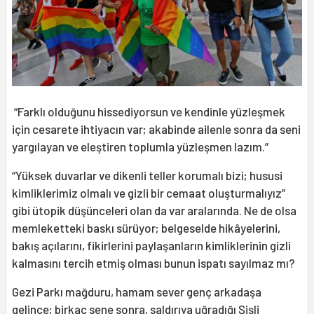
“Farklı olduğunu hissediyorsun ve kendinle yüzleşmek
için cesarete ihtiyacın var; akabinde ailenle sonra da seni
yargılayan ve eleştiren toplumla yüzleşmen lazım.”
“Yüksek duvarlar ve dikenli teller korumalı bizi; hususi
kimliklerimiz olmalı ve gizli bir cemaat oluşturmalıyız”
gibi ütopik düşünceleri olan da var aralarında. Ne de olsa
memleketteki baskı sürüyor; belgeselde hikâyelerini,
bakış açılarını, fikirlerini paylaşanların kimliklerinin gizli
kalmasını tercih etmiş olması bunun ispatı sayılmaz mı?
Gezi Parkı mağduru, hamam sever genç arkadaşa
gelince; birkaç sene sonra, saldırıya uğradığı Şişli