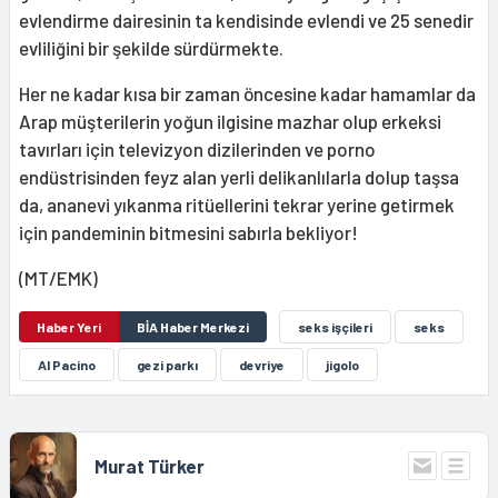
evlendirme dairesinin ta kendisinde evlendi ve 25 senedir
evliliğini bir şekilde sürdürmekte.
Her ne kadar kısa bir zaman öncesine kadar hamamlar da
Arap müşterilerin yoğun ilgisine mazhar olup erkeksi
tavırları için televizyon dizilerinden ve porno
endüstrisinden feyz alan yerli delikanlılarla dolup taşsa
da, ananevi yıkanma ritüellerini tekrar yerine getirmek
için pandeminin bitmesini sabırla bekliyor!
(MT/EMK)
Haber Yeri
BİA Haber Merkezi
seks işçileri
seks
Al Pacino
gezi parkı
devriye
jigolo
Murat Türker