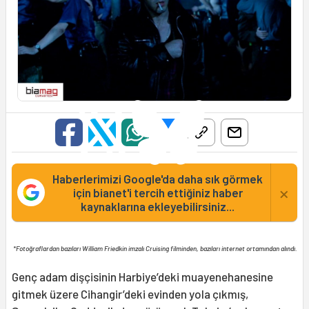
Haberlerimizi Google'da daha sık görmek
×
için bianet'i tercih ettiğiniz haber
kaynaklarına ekleyebilirsiniz...
*Fotoğraflardan bazıları William Friedkin imzalı Cruising filminden, bazıları internet ortamından alındı.
Genç adam dişçisinin Harbiye’deki muayenehanesine
gitmek üzere Cihangir’deki evinden yola çıkmış,