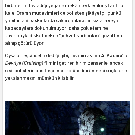
birbirlerini tavladığı yegâne mekân terk edilmiş tarihî bir
kale. Oranın müdavimleri de polisten şikâyetçi, çünkü
yapılan ani baskınlarda saldırganlara, hırsızlara veya
kabadayılara dokunulmuyor; daha çok efemine
tavırlarıyla dikkat çeken “şehvet kurbanları” gözaltına
alınıp götürülüyor.
Oysa bir eşcinselin dediği gibi, insanın aklına
Al Pacino
’lu
Devriye
(Cruising)
filmini getiren bir mizansenle, ancak
sivil polislerin pasif eşcinsel rolüne bürünmesi suçluların
yakalanmasını mümkün kılabilir.