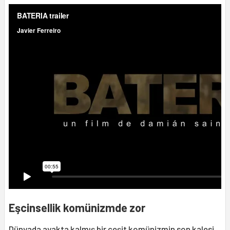
Eşcinsellik komünizmde zor
Dünyada ayakta kalmış bir çeşit komünizmin son kalesi