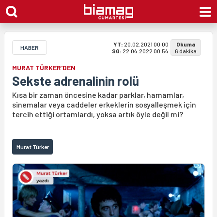
YT:
20.02.2021 00:00
Okuma
HABER
SG:
22.04.2022 00:54
6 dakika
MURAT TÜRKER'DEN
Sekste adrenalinin rolü
Kısa bir zaman öncesine kadar parklar, hamamlar,
sinemalar veya caddeler erkeklerin sosyalleşmek için
tercih ettiği ortamlardı, yoksa artık öyle değil mi?
Murat Türker