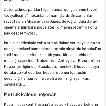
Zaten aslında parklar hiçbir zaman genç adamın favori
“sosyalleşme” mekânları olmamışlardı. Bir zamanlar
revaçta olan Aksaray’daki Güneş, Beyoğlu’ndaki Saray
sinemalarının karanlık ve steril olmayan ortamı da onu
pek cezbetmiyordu.
İstiklal caddesinde volta atmak daima verimliydi ama en
çok geleneksel hamamlarda tatmin oluyordu.İstanbul’un
tarihî mahallelerindekiler bir yana, biraz da rehberlik
mesleği sayesinde Trabzon’dan Antalya’ya, Erzurum’dan
Kayseri’ye, Iğdır’dan Eceabat’a, memleketi boydan boya
defalarca kat ederken bedenini cömertçe teşhir
edebildiği hamamlar ne de olsa temizliğin şahikası
sayılırlardı…
Metruk kalede heyecan
Küba’nın başkenti Havana’da ise açık havada erkeklerin