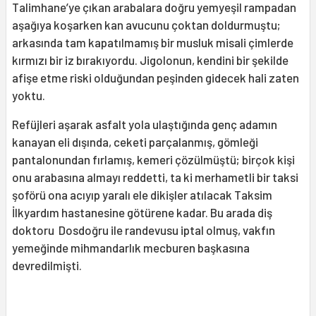
Talimhane’ye çıkan arabalara doğru yemyeşil rampadan
aşağıya koşarken kan avucunu çoktan doldurmuştu;
arkasında tam kapatılmamış bir musluk misali çimlerde
kırmızı bir iz bırakıyordu. Jigolonun, kendini bir şekilde
afişe etme riski olduğundan peşinden gidecek hali zaten
yoktu.
Refüjleri aşarak asfalt yola ulaştığında genç adamın
kanayan eli dışında, ceketi parçalanmış, gömleği
pantalonundan fırlamış, kemeri çözülmüştü; birçok kişi
onu arabasına almayı reddetti, ta ki merhametli bir taksi
şoförü ona acıyıp yaralı ele dikişler atılacak Taksim
İlkyardım hastanesine götürene kadar. Bu arada diş
doktoru Dosdoğru ile randevusu iptal olmuş, vakfın
yemeğinde mihmandarlık mecburen başkasına
devredilmişti.