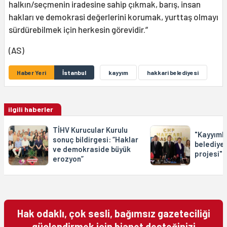
halkın/seçmenin iradesine sahip çıkmak, barış, insan
hakları ve demokrasi değerlerini korumak, yurttaş olmayı
sürdürebilmek için herkesin görevidir.”
(AS)
Haber Yeri
İstanbul
kayyım
hakkari belediyesi
ilgili haberler
TİHV Kurucular Kurulu
"Kayyımla
sonuç bildirgesi: “Haklar
belediye
ve demokraside büyük
projesi"
erozyon”
Hak odaklı, çok sesli, bağımsız gazeteciliği
güçlendirmek için bianet desteğinizi