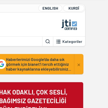
ENGLISH
KURDÎ
Kategoriler
Haberlerimizi Google'da daha sık
×
görmek için bianet'i tercih ettiğiniz
haber kaynaklarına ekleyebilirsiniz...
HAK ODAKLI, ÇOK SESLİ,
BAĞIMSIZ GAZETECİLİĞİ