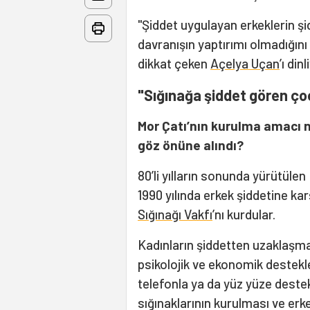
"Şiddet uygulayan erkeklerin şi
davranışın yaptırımı olmadığını
dikkat çeken
Açelya Uçan
’ı din
"Sığınağa şiddet gören ço
Mor Çatı’nın kurulma amacı n
göz önüne alındı?
80’li yılların sonunda yürütül
1990 yılında erkek şiddetine k
Sığınağı Vakfı
’nı kurdular.
Kadınların şiddetten uzaklaşmak
psikolojik ve ekonomik destekler
telefonla ya da yüz yüze destek
sığınaklarının kurulması ve erke