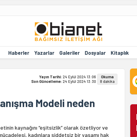
Haberler
Yazarlar
Galeriler
Dosyalar
Kitaplık
Yayın Tarihi:
24 Eylül 2024 13:06
Okuma
Son Güncelleme:
24 Eylül 2024 13:30
8 dakika
yanışma Modeli neden
tinin kaynağını “eşitsizlik” olarak özetliyor ve
n mücadelesi, kadınlara şiddetsiz bir yaşamı hak