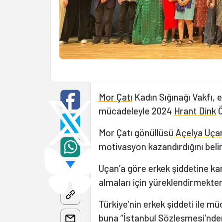
Mor Çatı
Kadın Sığınağı Vakfı, e
mücadeleyle 2024
Hrant Dink
Ö
Mor Çatı gönüllüsü
Açelya Uça
motivasyon kazandırdığını belir
Uçan’a göre erkek şiddetine karş
almaları için yüreklendirmekten
Türkiye’nin erkek şiddeti ile m
buna “İstanbul Sözleşmesi’nden