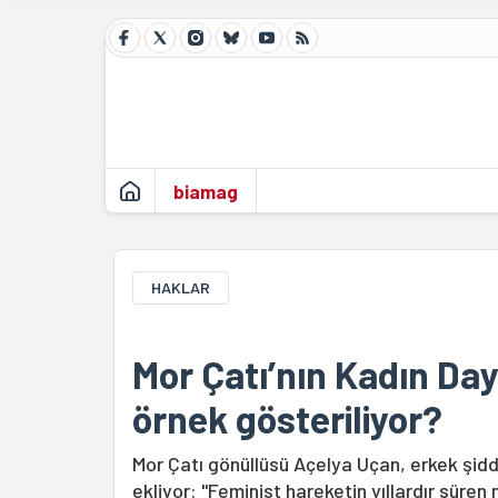
biamag
HAKLAR
Mor Çatı’nın Kadın Da
örnek gösteriliyor?
Mor Çatı gönüllüsü Açelya Uçan, erkek şidde
ekliyor: "Feminist hareketin yıllardır süre