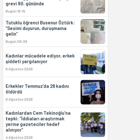
grevi 90. gününde
Bugün 16:15
Tutuklu öğrenci Busenur Öztürk:
“Sesimi duyurun, duruşmama
gelin”
Bugün 09:39
Kadınlar mücadele ediyor, erkek
şiddeti yargılanıyor
6 Ağustos 2026
Erkekler Temmuz’da 28 kadını
öldürdü
6 Ağustos 2026
Kadınlardan Cem Tekinoğlu'na
tepki: “İddiaları araştırmak
yerine gazeteciler hedef
alınıyor”
4 Ağustos 2026