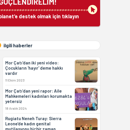
GÜÇLENDİRELİM!
bianet'e destek olmak için tıklayın
ilgili haberler
Mor Çatı'dan iki yeni video:
Çocukların 'hayır' deme hakkı
vardır
11 Ekim 2023
Mor Çatı’dan yeni rapor: Aile
Mahkemeleri kadınları korumakta
yetersiz
18 Aralık 2024
Rugiatu Neneh Turay: Sierra
Leone'de kadın genital
mutilasyonu hiçbir zaman