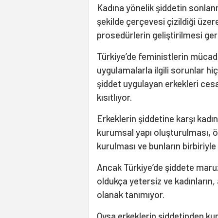
Kadına yönelik şiddetin sonlan
şekilde çerçevesi çizildiği üzer
prosedürlerin geliştirilmesi ger
Türkiye’de feministlerin mücad
uygulamalarla ilgili sorunlar hi
şiddet uygulayan erkekleri cesa
kısıtlıyor.
Erkeklerin şiddetine karşı kadı
kurumsal yapı oluşturulması, öz
kurulması ve bunların birbiriyle
Ancak Türkiye’de şiddete maruz
oldukça yetersiz ve kadınların,
olanak tanımıyor.
Oysa erkeklerin şiddetinden ku