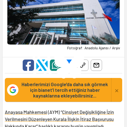
Fotoğraf: Anadolu Ajansı / Arşiv
Haberlerimizi Google'da daha sık görmek
×
için bianet'i tercih ettiğiniz haber
kaynaklarına ekleyebilirsiniz...
Anayasa Mahkemesi
(AYM) “
Cinsiyet Değişikliğine İzin
Verilmesini Düzenleyen Kurala İlişkin İtiraz Başvurusu
Hakkında Karar
” başlıklı kararını bugün yayımladı.