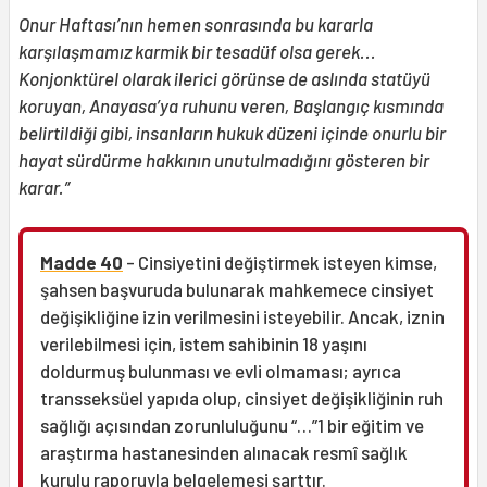
Onur Haftası’nın hemen sonrasında bu kararla
karşılaşmamız karmik bir tesadüf olsa gerek...
Konjonktürel olarak ilerici görünse de aslında statüyü
koruyan, Anayasa’ya ruhunu veren, Başlangıç kısmında
belirtildiği gibi, insanların hukuk düzeni içinde onurlu bir
hayat sürdürme hakkının unutulmadığını gösteren bir
karar.”
Madde 40
- Cinsiyetini değiştirmek isteyen kimse,
şahsen başvuruda bulunarak mahkemece cinsiyet
değişikliğine izin verilmesini isteyebilir. Ancak, iznin
verilebilmesi için, istem sahibinin 18 yaşını
doldurmuş bulunması ve evli olmaması; ayrıca
transseksüel yapıda olup, cinsiyet değişikliğinin ruh
sağlığı açısından zorunluluğunu “…”1 bir eğitim ve
araştırma hastanesinden alınacak resmî sağlık
kurulu raporuyla belgelemesi şarttır.