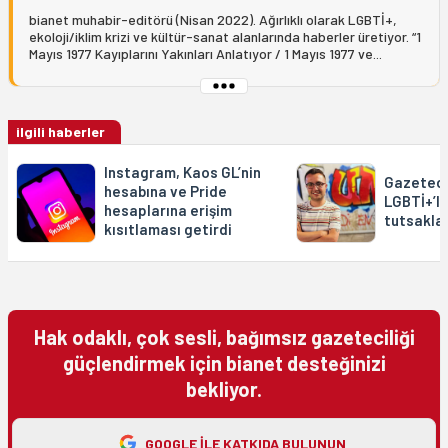
bianet muhabir-editörü (Nisan 2022). Ağırlıklı olarak LGBTİ+,
ekoloji/iklim krizi ve kültür-sanat alanlarında haberler üretiyor. “1
Mayıs 1977 Kayıplarını Yakınları Anlatıyor / 1 Mayıs 1977 ve...
ilgili haberler
Instagram, Kaos GL’nin
Gazeteci 
hesabına ve Pride
LGBTİ+’la
hesaplarına erişim
tutsakla
kısıtlaması getirdi
Hak odaklı, çok sesli, bağımsız gazeteciliği
güçlendirmek için bianet desteğinizi
bekliyor.
GOOGLE ILE KATKIDA BULUNUN