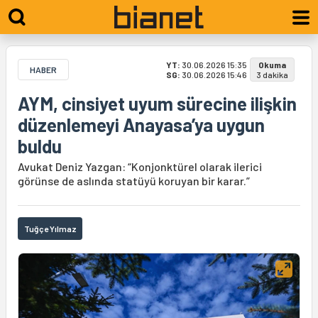
YT:
30.06.2026 15:35
Okuma
HABER
SG:
30.06.2026 15:46
3 dakika
AYM, cinsiyet uyum sürecine ilişkin
düzenlemeyi Anayasa’ya uygun
buldu
Avukat Deniz Yazgan: “Konjonktürel olarak ilerici
görünse de aslında statüyü koruyan bir karar.”
Tuğçe Yılmaz