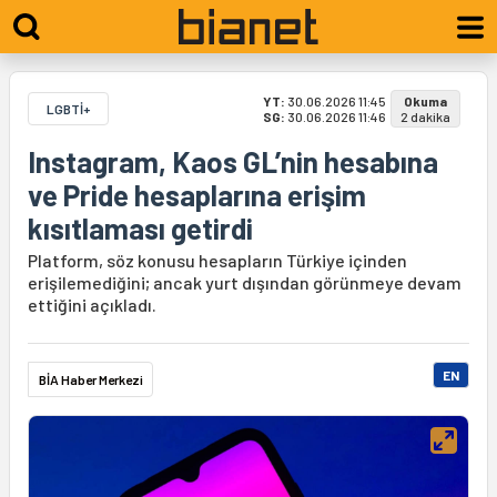
YT:
30.06.2026 11:45
Okuma
LGBTİ+
SG:
30.06.2026 11:46
2 dakika
Instagram, Kaos GL’nin hesabına
ve Pride hesaplarına erişim
kısıtlaması getirdi
Platform, söz konusu hesapların Türkiye içinden
erişilemediğini; ancak yurt dışından görünmeye devam
ettiğini açıkladı.
EN
BİA Haber Merkezi