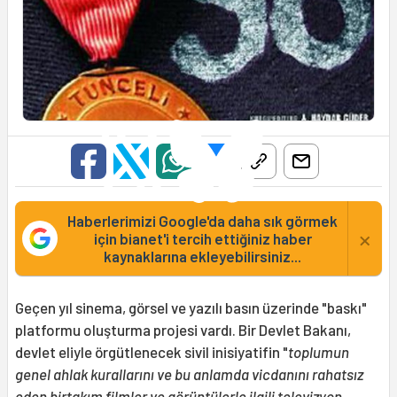
Haberlerimizi Google'da daha sık görmek
×
için bianet'i tercih ettiğiniz haber
kaynaklarına ekleyebilirsiniz...
Geçen yıl sinema, görsel ve yazılı basın üzerinde "baskı"
platformu oluşturma projesi vardı. Bir Devlet Bakanı,
devlet eliyle örgütlenecek sivil inisiyatifin "
toplumun
genel ahlak kurallarını ve bu anlamda vicdanını rahatsız
eden birtakım filmler ve görüntülerle ilgili televizyon