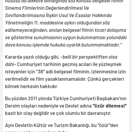
hususu da dikkate alındığında söz konusu belgesel filmin
Sinema Filmlerinin Değerlendirilmesi Ve
Sınıflandırılmasına İlişkin Usul Ve Esaslar Hakkında
Yönetmeliğin 11. maddesine aykırı olduğundan söz
edilemeyeceğinden, anılan belgesel filmin ticari dolaşıma
ve gösterime sunulmasının uygun bulunmaması yolundaki
dava konusu işlemde hukuka uyarlık bulunmamaktadır."
Kararda yazılı olduğu gibi,
-belli bir perspektiften olsa
dahi-
Cumhuriyet tarihinin geçmiş acıları ile yüzleşmek
isteyenler için "38" adlı belgesel filminin, izlenmesine izin
verilmelidir ve film yasaklanmamalıdır. Çünkü gerçekleri
bilmek herkesin hakkıdır.
Bu yüzden 2011 yılında Türkiye Cumhuriyeti Başbakanı'nın
Dersim olayları nedeniyle ve Devlet adına
"özür dilemesi"
basit bir olay değildir ve çok olumlu bir davranıştır.
Aynı Devletin Kültür ve Turizm Bakanlığı, bu "özür"den