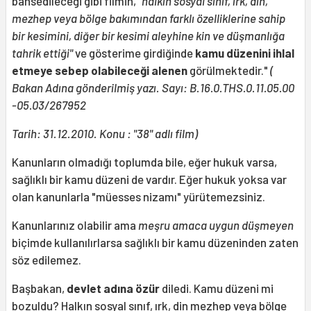
bahsedileceği gibi filmin,
"halkın sosyal sınıf, ırk, din,
mezhep veya bölge bakımından farklı özelliklerine sahip
bir kesimini, diğer bir kesimi aleyhine kin ve düşmanlığa
tahrik ettiği"
ve gösterime girdiğinde
kamu düzenini ihlal
etmeye sebep olabileceği
alenen
görülmektedir."
(
Bakan Adına gönderilmiş yazı. Sayı: B.16.0.THS.0.11.05.00
-05.03/267952
Tarih: 31.12.2010. Konu : "38" adlı film)
Kanunların olmadığı toplumda bile, eğer hukuk varsa,
sağlıklı bir kamu düzeni de vardır. Eğer hukuk yoksa var
olan kanunlarla "müesses nizamı" yürütemezsiniz.
Kanunlarınız olabilir ama
meşru amaca uygun düşmeyen
biçimde kullanılırlarsa sağlıklı bir kamu düzeninden zaten
söz edilemez.
Başbakan,
devlet adına özür
diledi. Kamu düzeni mi
bozuldu? Halkın sosyal sınıf, ırk, din mezhep veya bölge