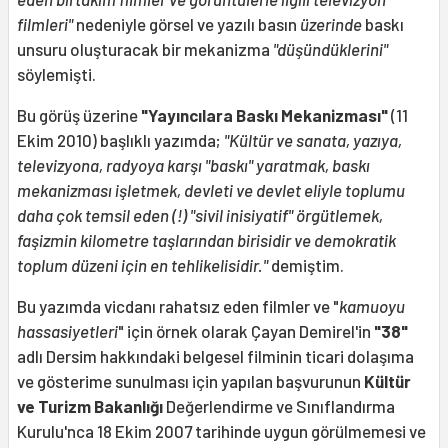
filmleri"
nedeniyle görsel ve yazılı basın
üzerinde
baskı
unsuru oluşturacak bir mekanizma
"düşündüklerini"
söylemişti.
Bu görüş üzerine
"Yayıncılara Baskı Mekanizması"
(11
Ekim 2010) başlıklı yazımda;
"Kültür ve sanata, yazıya,
televizyona, radyoya karşı "baskı" yaratmak, baskı
mekanizması işletmek, devleti ve devlet eliyle toplumu
daha çok temsil eden (!) "sivil inisiyatif" örgütlemek,
faşizmin kilometre taşlarından birisidir ve demokratik
toplum düzeni için en tehlikelisidir."
demiştim.
Bu yazımda vicdanı rahatsız eden filmler ve "
kamuoyu
hassasiyetleri
" için örnek olarak Çayan Demirel'in
"38"
adlı Dersim hakkındaki belgesel filminin ticari dolaşıma
ve gösterime sunulması için yapılan başvurunun
Kültür
ve Turizm Bakanlığı
Değerlendirme ve Sınıflandırma
Kurulu'nca 18 Ekim 2007 tarihinde uygun görülmemesi ve