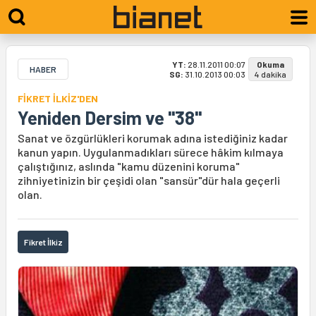
YT:
28.11.2011 00:07
Okuma
HABER
SG:
31.10.2013 00:03
4 dakika
FİKRET İLKİZ'DEN
Yeniden Dersim ve "38"
Sanat ve özgürlükleri korumak adına istediğiniz kadar
kanun yapın. Uygulanmadıkları sürece hâkim kılmaya
çalıştığınız, aslında "kamu düzenini koruma"
zihniyetinizin bir çeşidi olan "sansür"dür hala geçerli
olan.
Fikret İlkiz