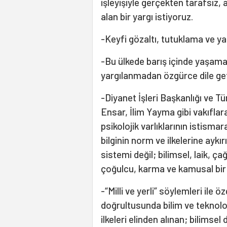
işleyişiyle gerçekten tarafsız,
alan bir yargı istiyoruz.
-Keyfi gözaltı, tutuklama ve y
-Bu ülkede barış içinde yaşama
yargılanmadan özgürce dile get
-Diyanet İşleri Başkanlığı ve T
Ensar, İlim Yayma gibi vakıflar
psikolojik varlıklarının istisma
bilginin norm ve ilkelerine aykı
sistemi değil; bilimsel, laik, ça
çoğulcu, karma ve kamusal bir 
-“Milli ve yerli” söylemleri ile 
doğrultusunda bilim ve teknoloj
ilkeleri elinden alınan; bilimse