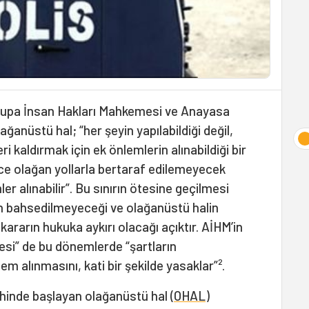
vrupa İnsan Hakları Mahkemesi ve Anayasa
ğanüstü hal; “her şeyin yapılabildiği değil,
ri kaldırmak için ek önlemlerin alınabildiği bir
e olağan yollarla bertaraf edilemeyecek
er alınabilir”. Bu sınırın ötesine geçilmesi
en bahsedilmeyeceği ve olağanüstü halin
kararın hukuka aykırı olacağı açıktır. AİHM’in
lkesi” de bu dönemlerde “şartların
em alınmasını, kati bir şekilde yasaklar”².
hinde başlayan olağanüstü hal (
OHAL
)