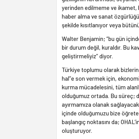
yerinden edilmeme ve ikamet, 
haber alma ve sanat özgürlüğü 
şekilde kısıtlanıyor veya bütünü
Walter Benjamin; “bu gün içind
bir durum değil, kuraldır. Bu k
geliştirmeliyiz” diyor.
Türkiye toplumu olarak bizleri
hal”e son vermek için, ekonomi 
kurma mücadelesini, tüm alanla
olduğumuz ortada. Bu süreç; d
ayırmamıza olanak sağlayacak,
içinde olduğumuzu bize öğretec
başlangıç noktasını da; OHAL’in
oluşturuyor.