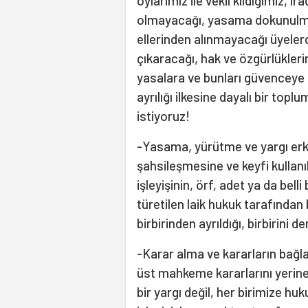
oylarımız ile vekil kıldığımız, i
olmayacağı, yasama dokunulmaz
ellerinden alınmayacağı üyeler
çıkaracağı, hak ve özgürlükler
yasalara ve bunları güvenceye 
ayrılığı ilkesine dayalı bir top
istiyoruz!
-Yasama, yürütme ve yargı erkl
şahsileşmesine ve keyfi kullanı
işleyişinin, örf, adet ya da bell
türetilen laik hukuk tarafından 
birbirinden ayrıldığı, birbirini d
-Karar alma ve kararların bağla
üst mahkeme kararlarını yerine 
bir yargı değil, her birimize hu