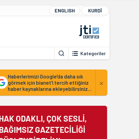
ENGLISH
KURDÎ
Kategoriler
Haberlerimizi Google'da daha sık
×
görmek için bianet'i tercih ettiğiniz
haber kaynaklarına ekleyebilirsiniz...
HAK ODAKLI, ÇOK SESLİ,
BAĞIMSIZ GAZETECİLİĞİ