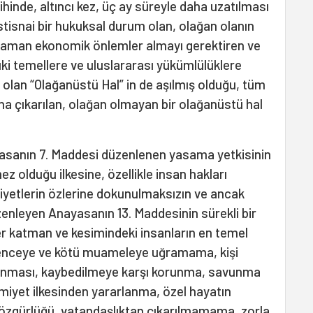
hinde, altıncı kez, üç ay süreyle daha uzatılması
istisnai bir hukuksal durum olan, olağan olanın
mi zaman ekonomik önlemler almayı gerektiren ve
uki temellere ve uluslararası yükümlülüklere
 olan “Olağanüstü Hal” in de aşılmış olduğu, tüm
şına çıkarılan, olağan olmayan bir olağanüstü hal
asanın 7. Maddesi düzenlenen yasama yetkisinin
 olduğu ilkesine, özellikle insan hakları
iyetlerin özlerine dokunulmaksızın ve ancak
zenleyen Anayasanın 13. Maddesinin sürekli bir
her katman ve kesimindeki insanların en temel
şkenceye ve kötü muameleye uğramama, kişi
runması, kaybedilmeye karşı korunma, savunma
miyet ilkesinden yararlanma, özel hayatın
t özgürlüğü, vatandaşlıktan çıkarılmamama, zorla