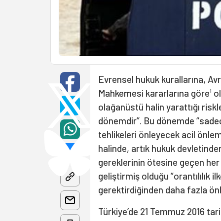
Evrensel hukuk kurallarına, A
Mahkemesi kararlarına göre¹ ola
olağanüstü halin yarattığı riskle
dönemdir”. Bu dönemde “sadec
tehlikeleri önleyecek acil önleml
halinde, artık hukuk devletind
gereklerinin ötesine geçen her 
geliştirmiş olduğu ”orantılılık i
gerektirdiğinden daha fazla önl
Türkiye’de 21 Temmuz 2016 tari