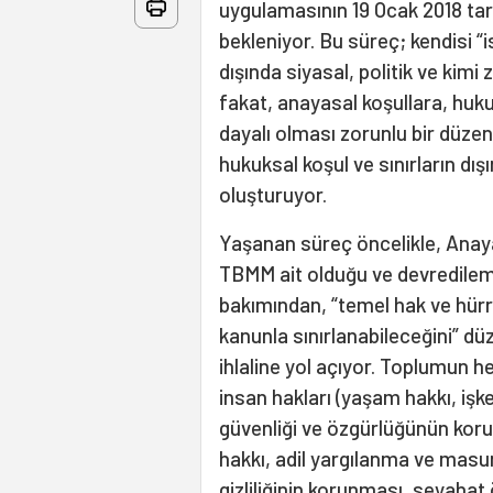
uygulamasının 19 Ocak 2018 tari
bekleniyor. Bu süreç; kendisi “
dışında siyasal, politik ve ki
fakat, anayasal koşullara, huk
dayalı olması zorunlu bir düzen
hukuksal koşul ve sınırların dı
oluşturuyor.
Yaşanan süreç öncelikle, Anay
TBMM ait olduğu ve devredilemez
bakımından, “temel hak ve hürr
kanunla sınırlanabileceğini” dü
ihlaline yol açıyor. Toplumun 
insan hakları (yaşam hakkı, i
güvenliği ve özgürlüğünün ko
hakkı, adil yargılanma ve masu
gizliliğinin korunması, seyaha