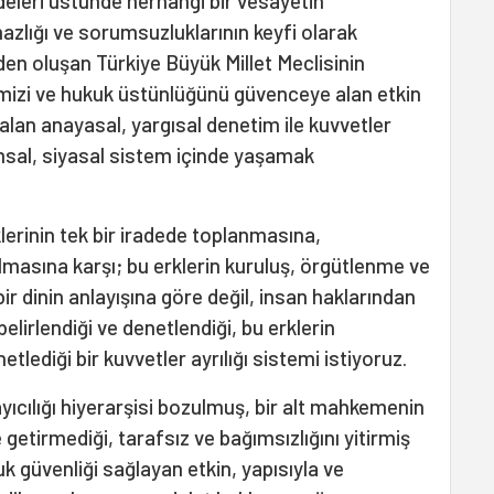
radeleri üstünde herhangi bir vesayetin
lığı ve sorumsuzluklarının keyfi olarak
den oluşan Türkiye Büyük Millet Meclisinin
imizi ve hukuk üstünlüğünü güvenceye alan etkin
alan anayasal, yargısal denetim ile kuvvetler
lumsal, siyasal sistem içinde yaşamak
erinin tek bir iradede toplanmasına,
lmasına karşı; bu erklerin kuruluş, örgütlenme ve
i bir dinin anlayışına göre değil, insan haklarından
belirlendiği ve denetlendiği, bu erklerin
enetlediği bir kuvvetler ayrılığı sistemi istiyoruz.
yıcılığı hiyerarşisi bozulmuş, bir alt mahkemenin
getirmediği, tarafsız ve bağımsızlığını yitirmiş
kuk güvenliği sağlayan etkin, yapısıyla ve