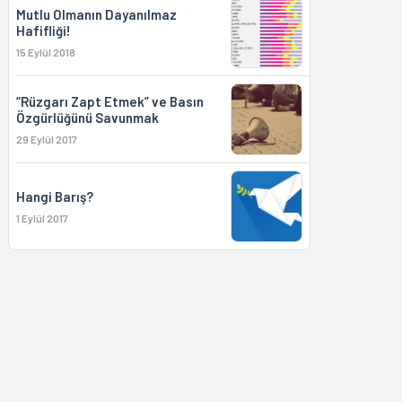
Mutlu Olmanın Dayanılmaz
Hafifliği!
15 Eylül 2018
“Rüzgarı Zapt Etmek” ve Basın
Özgürlüğünü Savunmak
29 Eylül 2017
Hangi Barış?
1 Eylül 2017