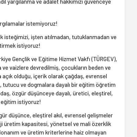
 adil yargılanma ve adalet hakkımızı güvenceye
argılamalar istemiyoruz!
k isteğimizi, işten atılmadan, tutuklanmadan ve
irmek istiyoruz!
ürkiye Gençlik ve Eğitime Hizmet Vakfı (TÜRGEV),
a ve vaizlere devredilmiş, çocukların beden ve
ra açık olduğu, içerik olarak çağdaş, evrensel
rı, tutucu ve dogmalara dayalı bir eğitim öğretim
ğdaş, özgür düşünceye dayalı, üretici, eleştirel,
eğitim istiyoruz!
özgür düşünce, eleştirel akıl, evrensel gelişmeler
i üretim kapasitesi, yönetsel ve mali özerklik
l donanım ve üretim kriterlerine haiz olmayan