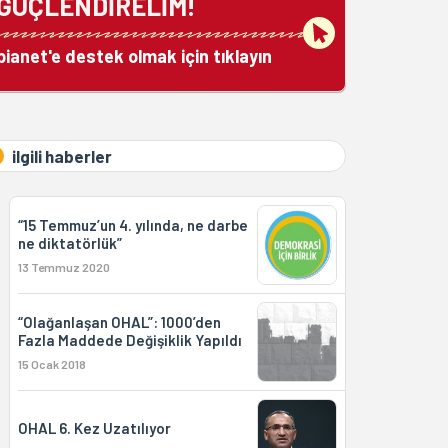
GÜÇLENDİRELİM!
bianet'e destek olmak için tıklayın
ilgili haberler
“15 Temmuz’un 4. yılında, ne darbe
ne diktatörlük”
13 Temmuz 2020
“Olağanlaşan OHAL”: 1000’den
Fazla Maddede Değişiklik Yapıldı
15 Ocak 2018
OHAL 6. Kez Uzatılıyor