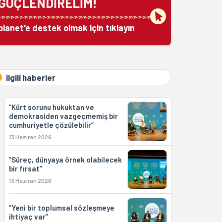
GÜÇLENDİRELİM!
bianet'e destek olmak için tıklayın
ilgili haberler
“Kürt sorunu hukuktan ve
demokrasiden vazgeçmemiş bir
cumhuriyetle çözülebilir”
13 Haziran 2026
“Süreç, dünyaya örnek olabilecek
bir fırsat”
13 Haziran 2026
“Yeni bir toplumsal sözleşmeye
ihtiyaç var”