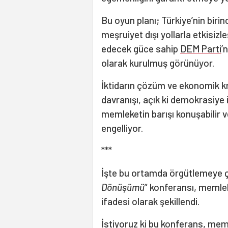
Bu oyun planı; Türkiye’nin birin
meşruiyet dışı yollarla etkisizl
edecek güce sahip
DEM Parti
’
olarak kurulmuş görünüyor.
İktidarın çözüm ve ekonomik kri
davranışı, açık ki demokrasiye il
memleketin barışı konuşabilir 
engelliyor.
***
İşte bu ortamda örgütlemeye ça
Dönüşümü
” konferansı, meml
ifadesi olarak şekillendi.
İstiyoruz ki bu konferans, mem