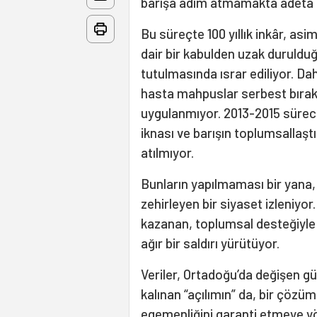
barışa adım atmamakta adeta i
Bu süreçte 100 yıllık inkâr, a
dair bir kabulden uzak duruldu
tutulmasında ısrar ediliyor. D
hasta mahpuslar serbest bırakı
uygulanmıyor. 2013-2015 sürec
iknası ve barışın toplumsallaşt
atılmıyor.
Bunların yapılmaması bir yana,
zehirleyen bir siyaset izleniyor.
kazanan, toplumsal desteğiyle
ağır bir saldırı yürütüyor.
Veriler, Ortadoğu’da değişen g
kalınan “açılımın” da, bir çözüm
egemenliğini garanti etmeye yön