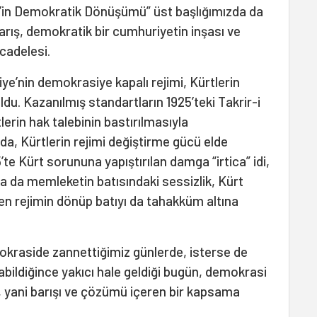
t’in Demokratik Dönüşümü” üst başlığımızda da
barış, demokratik bir cumhuriyetin inşası ve
cadelesi.
ye’nin demokrasiye kapalı rejimi, Kürtlerin
ldu. Kazanılmış standartların 1925’teki Takrir-i
lerin hak talebinin bastırılmasıyla
ı da, Kürtlerin rejimi değiştirme gücü elde
5’te Kürt sorununa yapıştırılan damga “irtica” idi,
mda da memleketin batısındaki sessizlik, Kürt
len rejimin dönüp batıyı da tahakküm altına
mokraside zannettiğimiz günlerde, isterse de
bildiğince yakıcı hale geldiği bugün, demokrasi
ğı, yani barışı ve çözümü içeren bir kapsama