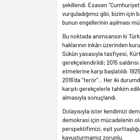
şekillendi. Esasen “Cumhuriye
vurguladığımız gibi, bizim için 
bunun engellerinin aşılması mü
Bu noktada anımsansın ki Türki
haklarının inkârı üzerinden kuru
Sükûn yasasıyla tasfiyesi, Kürt
gerekçelendirildi; 2015 saldırıs
etmelerine karşı başlatıldı. 192
2016’da “terör”... Her iki duru
karşıtı gerekçelerle tahkim edi
almasıyla sonuçlandı.
Dolayısıyla ister kendimizi de
demokrasi için mücadelenin ola
perspektifimizi, eşit yurttaşlı
kavuşturmamız zorunlu.