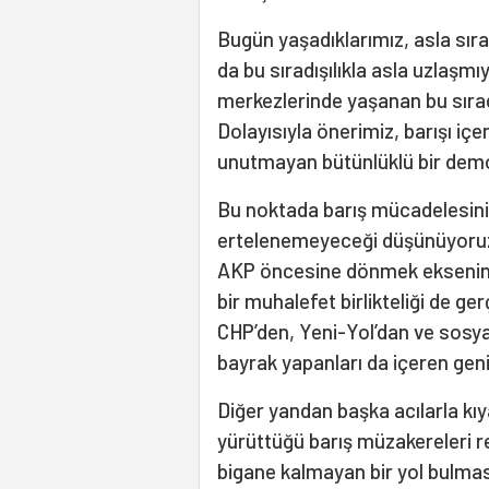
Bugün yaşadıklarımız, asla sıra
da bu sıradışılıkla asla uzlaş
merkezlerinde yaşanan bu sıradı
Dolayısıyla önerimiz, barışı içe
unutmayan bütünlüklü bir dem
Bu noktada barış mücadelesinin,
ertelenemeyeceği düşünüyoruz.
AKP öncesine dönmek ekseninde
bir muhalefet birlikteliği de 
CHP’den, Yeni-Yol’dan ve sosyal
bayrak yapanları da içeren geniş
Diğer yandan başka acılarla kı
yürüttüğü barış müzakereleri r
bigane kalmayan bir yol bulması