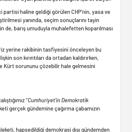
ci partisi haline geldiği görülen CHP’nin, yasa ve
eştirilmesi yanında, seçim sonuçlarını tayin
nin de, barış umuduyla muhalefetten koparılması
z yerine rakibinin tasfiyesini önceleyen bu
işkin son kırıntıları da ortadan kaldırırken,
ve Kürt sorununu çözebilir hale gelmesini
lıştığımız “
Cumhuriyet’in Demokratik
eketi gerçek gündemine çağırma çabamızın
leketi, hapsedildiği demokrasi dışı gündemden