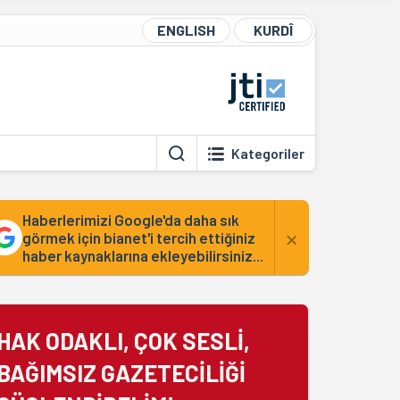
ENGLISH
KURDÎ
Kategoriler
Haberlerimizi Google'da daha sık
×
görmek için bianet'i tercih ettiğiniz
haber kaynaklarına ekleyebilirsiniz...
HAK ODAKLI, ÇOK SESLİ,
BAĞIMSIZ GAZETECİLİĞİ