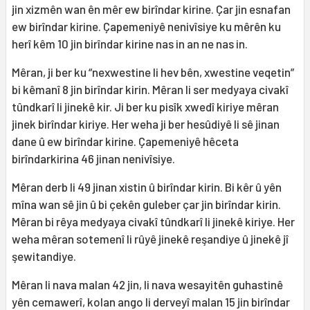
jin xizmên wan ên mêr ew birîndar kirine. Çar jin esnafan
ew birîndar kirine. Çapemeniyê nenivîsiye ku mêrên ku
herî kêm 10 jin birîndar kirine nas in an ne nas in.
Mêran, ji ber ku “nexwestine li hev bên, xwestine veqetin”
bi kêmanî 8 jin birîndar kirin. Mêran li ser medyaya civakî
tûndkarî li jinekê kir. Ji ber ku pisîk xwedî kiriye mêran
jinek birîndar kiriye. Her weha ji ber hesûdiyê li sê jinan
dane û ew birîndar kirine. Çapemeniyê hêceta
birîndarkirina 46 jinan nenivîsiye.
Mêran derb li 49 jinan xistin û birîndar kirin. Bi kêr û yên
mîna wan sê jin û bi çekên guleber çar jin birîndar kirin.
Mêran bi rêya medyaya civakî tûndkarî li jinekê kiriye. Her
weha mêran sotemenî li rûyê jinekê reşandiye û jinekê jî
şewitandiye.
Mêran li nava malan 42 jin, li nava wesayitên guhastinê
yên cemawerî, kolan ango li derveyî malan 15 jin birîndar