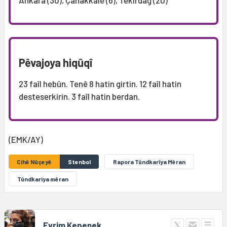
Pêvajoya hiqûqî
23 faîl hebûn. Tenê 8 hatin girtin. 12 faîl hatin
desteserkirin. 3 faîl hatin berdan.
(EMK/AY)
Cihê Nûçeyê
Stenbol
Rapora Tûndkarîya Mêran
Tûndkariya mêran
Evrim Kepenek