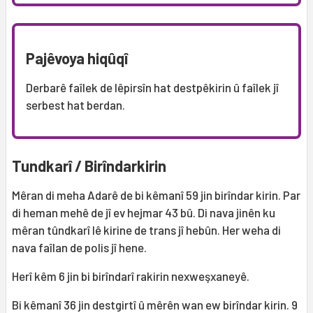
Pajêvoya hiqûqî
Derbarê faîlek de lêpirsîn hat destpêkirin û faîlek jî
serbest hat berdan.
Tundkarî / Birîndarkirin
Mêran di meha Adarê de bi kêmanî 59 jin birîndar kirin. Par
di heman mehê de jî ev hejmar 43 bû. Di nava jinên ku
mêran tûndkarî lê kirine de trans jî hebûn. Her weha di
nava faîlan de polis jî hene.
Herî kêm 6 jin bi birîndarî rakirin nexweşxaneyê.
Bi kêmanî 36 jin destgirtî û mêrên wan ew birîndar kirin. 9