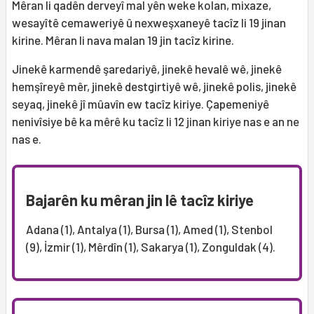
Mêran li qadên derveyî mal yên weke kolan, mixaze,
wesayîtê cemaweriyê û nexweşxaneyê tacîz li 19 jinan
kirine. Mêran li nava malan 19 jin tacîz kirine.
Jinekê karmendê şaredariyê, jinekê hevalê wê, jinekê
hemşîreyê mêr, jinekê destgirtiyê wê, jinekê polis, jinekê
seyaq, jinekê jî mûavîn ew tacîz kiriye. Çapemeniyê
nenivîsiye bê ka mêrê ku tacîz li 12 jinan kiriye nas e an ne
nas e.
Bajarên ku mêran jin lê tacîz kiriye
Adana (1), Antalya (1), Bursa (1), Amed (1), Stenbol
(9), İzmir (1), Mêrdîn (1), Sakarya (1), Zonguldak (4).