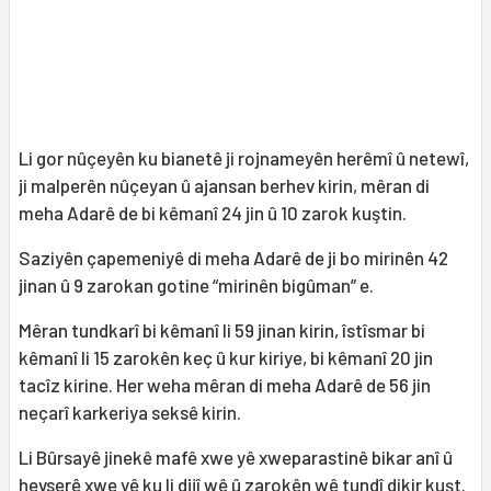
Li gor nûçeyên ku bianetê ji rojnameyên herêmî û netewî,
ji malperên nûçeyan û ajansan berhev kirin, mêran di
meha Adarê de bi kêmanî 24 jin û 10 zarok kuştin.
Saziyên çapemeniyê di meha Adarê de ji bo mirinên 42
jinan û 9 zarokan gotine “mirinên bigûman” e.
Mêran tundkarî bi kêmanî li 59 jinan kirin, îstîsmar bi
kêmanî li 15 zarokên keç û kur kiriye, bi kêmanî 20 jin
tacîz kirine. Her weha mêran di meha Adarê de 56 jin
neçarî karkeriya seksê kirin.
Li Bûrsayê jinekê mafê xwe yê xweparastinê bikar anî û
hevserê xwe yê ku li dijî wê û zarokên wê tundî dikir kuşt.