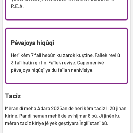
R.E.A.
Pêvajoya hiqûqî
Herî kêm 7 faîl hebûn ku zarok kuştine. Faîlek revî û
3 faîl hatin girtin. Faîlek reviye. Çapemeniyê
pêvajoya hiqûqî ya du faîlan nenivîsiye.
Tacîz
Mêran di meha Adara 2025an de herî kêm tacîz li 20 jinan
kirine. Par di heman mehê de ev hijmar 8 bû. Ji jinên ku
mêran tacîz kiriye jê yek geştiyara Îngilîstanî bû.