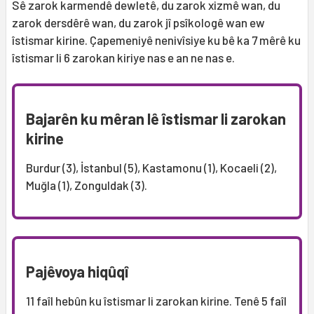
Sê zarok karmendê dewletê, du zarok xizmê wan, du
zarok dersdêrê wan, du zarok jî psîkologê wan ew
îstismar kirine. Çapemeniyê nenivîsiye ku bê ka 7 mêrê ku
îstismar li 6 zarokan kiriye nas e an ne nas e.
Bajarên ku mêran lê îstismar li zarokan
kirine
Burdur (3), İstanbul (5), Kastamonu (1), Kocaeli (2),
Muğla (1), Zonguldak (3).
Pajêvoya hiqûqî
11 faîl hebûn ku îstismar li zarokan kirine. Tenê 5 faîl