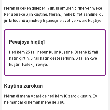
Mêran bi çekên guleber 17 jin, bi amûrên birînê yên weke
kêr û birekê 3 jin kuştine. Mêran, jinekê bi fetisandinê, du
jin bi lêdanê û jinekê jî li şaneşînê avêtiye xwarê kuştiye.
Pêvajoya hiqûqî
Herî kêm 25 faîl hebûn ku jin kuştine. Bi tenê 12 faîl
hatin girtin. 6 faîl hatin desteserkirin. 6 faîlan xwe
kuştin. Faîlek jî reviye.
Kuştina zarokan
Mêran di meha Adarê de herî kêm 10 zarok kuştin. Ev
hejmar par di heman mehê de 3 bû.