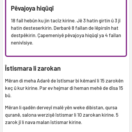
Pêvajoya hiqûqî
18 faîl hebûn ku jin tacîz kirine. Jê 3 hatin girtin û 3 jî
hatin desteserkirin. Derbarê 8 faîlan de lêpirsîn hat
destpêkirin. Çapemeniyê pêvajoya hiqûqî ya 4 faîlan
nenivîsiye.
Îstismara li zarokan
Mêran di meha Adarê de îstîsmar bi kêmanî li 15 zarokên
keç û kur kirine. Par ev hejmar di heman mehê de dîsa 15
bû.
Mêran li qadên derveyî malê yên weke dibistan, qursa
quranê, salona werzişê îstismar li 10 zarokan kirine. 5
zarok jî li nava malan îstismar kirine.