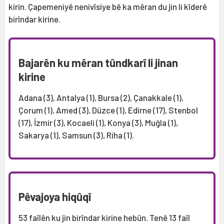
kirin. Çapemeniyê nenivîsiye bê ka mêran du jin li kîderê
birîndar kirine.
Bajarên ku mêran tûndkarî li jinan
kirine
Adana (3), Antalya (1), Bursa (2), Çanakkale (1),
Çorum (1), Amed (3), Düzce (1), Edirne (17), Stenbol
(17), İzmir (3), Kocaeli (1), Konya (3), Muğla (1),
Sakarya (1), Samsun (3), Riha (1).
Pêvajoya hiqûqî
53 faîlên ku jin birîndar kirine hebûn. Tenê 13 faîl