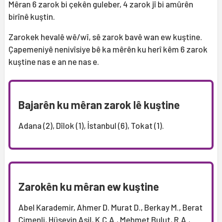
Mêran 6 zarok bi çekên guleber, 4 zarok jî bi amûrên
birînê kuştin.
Zarokek hevalê wê/wî, sê zarok bavê wan ew kuştine.
Çapemeniyê nenivîsiye bê ka mêrên ku herî kêm 6 zarok
kuştine nas e an ne nas e.
Bajarên ku mêran zarok lê kuştine
Adana (2), Dîlok (1), İstanbul (6), Tokat (1).
Zarokên ku mêran ew kuştine
Abel Karademir, Ahmer D. Murat D., Berkay M., Berat
Çimenli, Hüseyin Asil, K.C.A., Mehmet Bulut, R.A.,