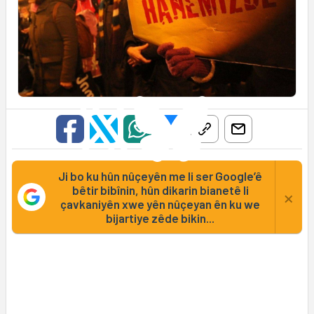
Ji bo ku hûn nûçeyên me li ser Google’ê
bêtir bibînin, hûn dikarin bianetê li
×
çavkaniyên xwe yên nûçeyan ên ku we
bijartiye zêde bikin...