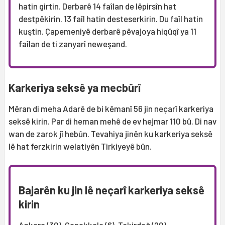
hatin girtin. Derbarê 14 faîlan de lêpirsîn hat
destpêkirin. 13 faîl hatin desteserkirin. Du faîl hatin
kuştin. Çapemeniyê derbarê pêvajoya hiqûqî ya 11
faîlan de ti zanyarî neweşand.
Karkeriya seksê ya mecbûrî
Mêran di meha Adarê de bi kêmanî 56 jin neçarî karkeriya
seksê kirin. Par di heman mehê de ev hejmar 110 bû. Di nav
wan de zarok jî hebûn. Tevahiya jinên ku karkeriya seksê
lê hat ferzkirin welatiyên Tirkiyeyê bûn.
Bajarên ku jin lê neçarî karkeriya seksê
kirin
Ankara (30), Çanakkale (6), Tekirdağ (20)