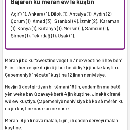
Bajarên ku mêran ew lê kuştin
Agirî (1), Ankara (1), Dîlok (1), Antalya (1), Aydın (2),
Çorum (1), Amed (3), Stenbol (4), İzmir (2), Karaman
(1), Konya (1), Kütahya (1), Mersin (1), Samsun (1),
Şirnex (1), Tekirdağ (1), Uşak (1).
Mêran ji bo ku “xwestine veqetin / nexwestine li hev bên”
9 jin, ji ber xespê du jin û ji ber hesûdiyê jî jinekê kuştin e.
Çapemeniyê “hêcata” kuştina 12 jinan nenivîsiye.
Hevjîn û destgirtiyan bi kêmanî 16 jin, endamên malbatê
yên weke bav û zavayê berê 4 jin kuştine. Jinekê cîranê
wê ew kuştiye. Çapemeniyê nenivîsiye bê ka sê mêrên ku
du jin kuştine nas e an ne nas e.
Mêran 19 jin li nava malan, 5 jin jî li qadên derveyî malan
kuştine.