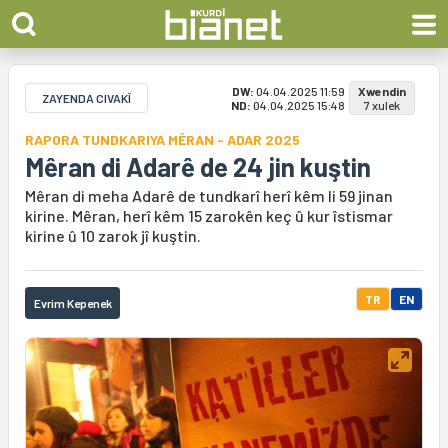
DW:
04.04.2025 11:59
Xwendin
ZAYENDA CIVAKÎ
ND:
04.04.2025 15:48
7 xulek
RAPORA TUNDKARIYA MÊRAN - ADAR 2025
Mêran di Adarê de 24 jin kuştin
Mêran di meha Adarê de tundkarî herî kêm li 59 jinan
kirine. Mêran, herî kêm 15 zarokên keç û kur îstismar
kirine û 10 zarok jî kuştin.
TR
EN
Evrim Kepenek