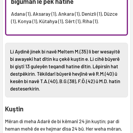
bigûman lê pêk hatine
Adana (1), Aksaray (1), Ankara (1), Denizli (1), Düzce
(1), Konya (1), Kütahya (1), Sêrt (1), Riha (1).
Li Aydinê jinek bi navê Meltem M.(35) li ber wesayitê
bi awayekî hat dîtin ku çekê kuştin e. Li cihê bûyerê
bi giştî 13 guleyên teqandî hatine dîtin. Lêpirsîn hat
destpêkirin. Têkildarî bûyerê hevjînê wê R.M.(40) û
kesên bi navê T.A.(40), B.G.(38), F.Ö.(42) û M.D. hatin
desteserkirin.
Kuştin
Mêran di meha Adarê de bi kêmanî 24 jin kuştin; par di
heman mehê de ev hejmar dîsa 24 bû. Her weha mêran,