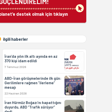
GÜÇLENDİRELİM!
bianet'e destek olmak için tıklayın
ilgili haberler
İran’da yılın ilk altı ayında en az
370 kişi idam edildi
7 Temmuz 2026
ABD-İran görüşmelerinde ilk gün:
Gerilimlere rağmen “ilerleme”
mesajı
22 Haziran 2026
İran Hürmüz Boğazı’nı kapattığını
duyurdu, ABD “Trafik sürüyor”
dedi