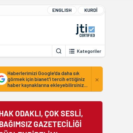
ENGLISH
KURDÎ
Kategoriler
Haberlerimizi Google'da daha sık
×
görmek için bianet'i tercih ettiğiniz
haber kaynaklarına ekleyebilirsiniz...
HAK ODAKLI, ÇOK SESLİ,
BAĞIMSIZ GAZETECİLİĞİ