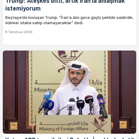
Trump: Ateşkes bitti, artık İran’la anlaşmak
istemiyorum
Beştepe'de konuşan Trump, "İran'a dün gece güçlü şekilde saldırdık,
nükleer silaha sahip olamayacaklar" dedi.
8 Temmuz 2026