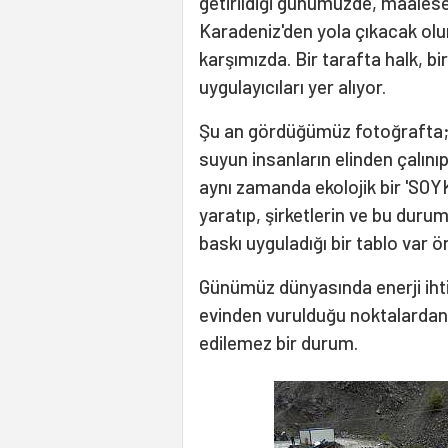
getirildiği günümüzde, maalese
Karadeniz'den yola çıkacak olu
karşımızda. Bir tarafta halk, bi
uygulayıcıları yer alıyor.
Şu an gördüğümüz fotoğrafta; t
suyun insanların elinden çalını
aynı zamanda ekolojik bir 'SOYK
yaratıp, şirketlerin ve bu duru
baskı uyguladığı bir tablo var
Günümüz dünyasında enerji ihtiy
evinden vurulduğu noktalardan 
edilemez bir durum.