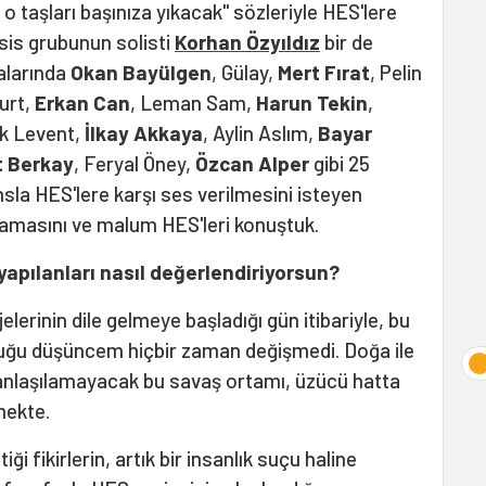
o taşları başınıza yıkacak" sözleriyle HES'lere
sis grubunun solisti
Korhan Özyıldız
bir de
alarında
Okan Bayülgen
, Gülay,
Mert Fırat
, Pelin
urt,
Erkan Can
, Leman Sam,
Harun Tekin
,
uk Levent,
İlkay Akkaya
, Aylin Aslım,
Bayar
t Berkay
, Feryal Öney,
Özcan Alper
gibi 25
sla HES'lere karşı ses verilmesini isteyen
şamasını ve malum HES'leri konuştuk.
 yapılanları nasıl değerlendiriyorsun?
elerinin dile gelmeye başladığı gün itibariyle, bu
lduğu düşüncem hiçbir zaman değişmedi. Doğa ile
 anlaşılamayacak bu savaş ortamı, üzücü hatta
mekte.
iği fikirlerin, artık bir insanlık suçu haline