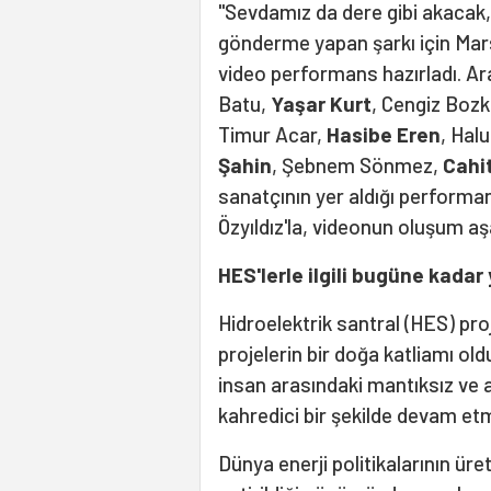
"Sevdamız da dere gibi akacak, 
gönderme yapan şarkı için Mar
video performans hazırladı. Ar
Batu,
Yaşar Kurt
, Cengiz Bozk
Timur Acar,
Hasibe Eren
, Hal
Şahin
, Şebnem Sönmez,
Cahi
sanatçının yer aldığı performan
Özyıldız'la, videonun oluşum a
HES'lerle ilgili bugüne kadar
Hidroelektrik santral (HES) proj
projelerin bir doğa katliamı o
insan arasındaki mantıksız ve
kahredici bir şekilde devam et
Dünya enerji politikalarının ürett