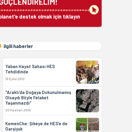
GÜÇLENDİRELİM!
bianet'e destek olmak için tıklayın
ilgili haberler
Yaban Hayat Sahası HES
Tehdidinde
19 Eylül 2012
"Araklı'da Doğaya Dokunulmamış
Olsaydı Böyle Felaket
Yaşanmazdı"
20 Haziran 2019
KemenChe: Şikeye de HES'e de
Garşiyuk