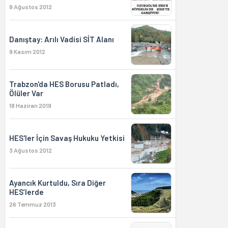
9 Ağustos 2012
Danıştay: Arılı Vadisi SİT Alanı
9 Kasım 2012
Trabzon'da HES Borusu Patladı,
Ölüler Var
18 Haziran 2019
HES'ler İçin Savaş Hukuku Yetkisi
3 Ağustos 2012
Ayancık Kurtuldu, Sıra Diğer
HES’lerde
26 Temmuz 2013