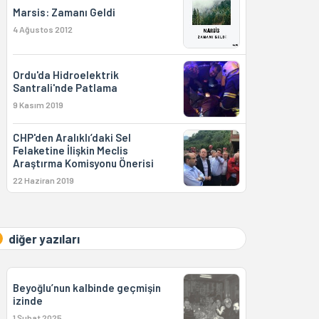
Marsis: Zamanı Geldi
4 Ağustos 2012
Ordu'da Hidroelektrik
Santrali'nde Patlama
9 Kasım 2019
CHP'den Aralıklı’daki Sel
Felaketine İlişkin Meclis
Araştırma Komisyonu Önerisi
22 Haziran 2019
diğer yazıları
Beyoğlu’nun kalbinde geçmişin
izinde
1 Şubat 2025