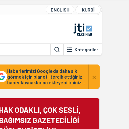
ENGLISH
KURDÎ
Kategoriler
Haberlerimizi Google'da daha sık
×
görmek için bianet'i tercih ettiğiniz
haber kaynaklarına ekleyebilirsiniz...
HAK ODAKLI, ÇOK SESLİ,
BAĞIMSIZ GAZETECİLİĞİ