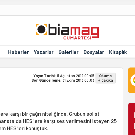
Haberler
Yazarlar
Galeriler
Dosyalar
Kitaplık
Yayın Tarihi:
11 Ağustos 2012 00:05
Okuma
Son Güncelleme:
31 Ekim 2013 00:03
4 dakika
re karşı bir çağrı niteliğinde. Grubun solisti
mansta da HES'lere karşı ses verilmesini isteyen 25
hem HES'leri konuştuk.