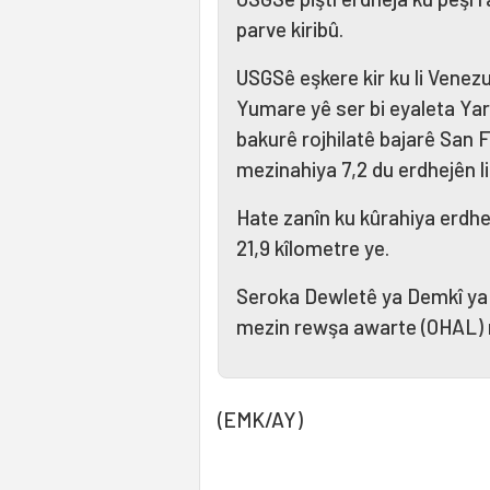
parve kiribû.
USGSê eşkere kir ku li Venezu
Yumare yê ser bi eyaleta Yar
bakurê rojhilatê bajarê San F
mezinahiya 7,2 du erdhejên li
Hate zanîn ku kûrahiya erdhe
21,9 kîlometre ye.
Seroka Dewletê ya Demkî ya 
mezin rewşa awarte (OHAL) 
(EMK/AY)