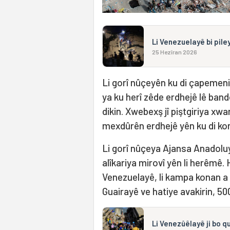
Li Venezuelayê bi pile
25 Hezîran 2026
Li gorî nûçeyên ku di çapemeniy
ya ku herî zêde erdhejê lê ban
dikin. Xwebexş jî piştgiriya xwa
mexdûrên erdhejê yên ku di kon
Li gorî nûçeya Ajansa Anadoluyê
alîkariya mirovî yên li herêmê.
Venezuelayê, li kampa konan a 
Guairayê ve hatiye avakirin, 50
Li Venezûêlayê ji bo q