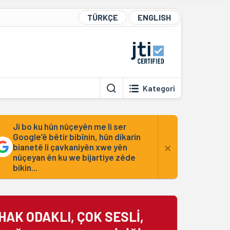
TÜRKÇE
ENGLISH
Kategorî
Ji bo ku hûn nûçeyên me li ser
Google’ê bêtir bibînin, hûn dikarin
×
bianetê li çavkaniyên xwe yên
nûçeyan ên ku we bijartiye zêde
bikin...
HAK ODAKLI, ÇOK SESLİ,