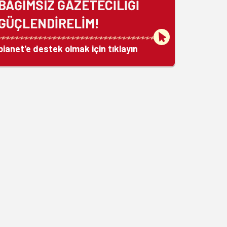
BAĞIMSIZ GAZETECİLİĞİ
GÜÇLENDİRELİM!
bianet'e destek olmak için tıklayın