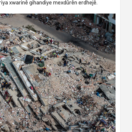
kariya xwarinê gihandiye mexdûrên erdhejê.