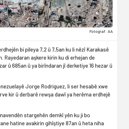
Fotograf: AA
dhejên bi pileya 7,2 û 7,5an ku li nêzî Karakasê
. Rayedaran aşkere kirin ku di erhejan de
ar û 685an û ya birîndaran jî derketiye 16 hezar û
nezuelayê Jorge Rodriguez, li ser hesabê xwe
ve kir û derbarê rewşa dawî ya herêma erdhejê
 navendên stargehên demkî yên ku ji bo
ne hatine avakirin gihîştiye 87an û heta niha