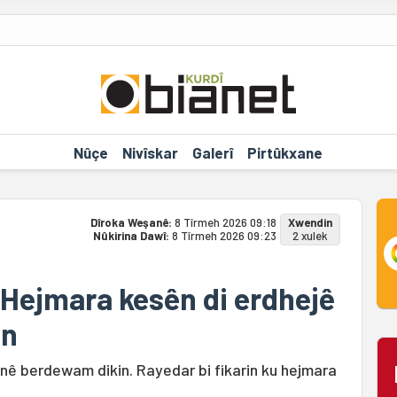
Nûçe
Nivîskar
Galerî
Pirtûkxane
Dîroka Weşanê:
8 Tîrmeh 2026 09:18
Xwendin
Nûkirina Dawî:
8 Tîrmeh 2026 09:23
2 xulek
 Hejmara kesên di erdhejê
an
inê berdewam dikin. Rayedar bi fikarin ku hejmara