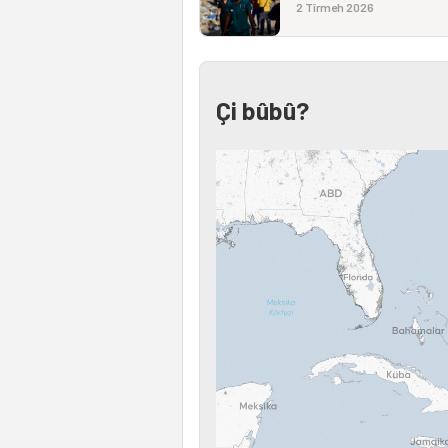
2 Tîrmeh 2026
Çi bûbû?