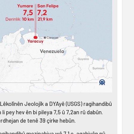
Lêkolînên Jeolojîk a DYAyê (USGS) ragihandibû
li pey hev ên bi pileya 7,5 û 7,2an rû dabûn.
rdhejan de tenê 39 çirke hebûn.
ragihandibû mezinahiya wê 7,1 e, agahiyên nû