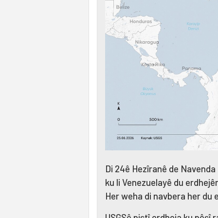
Di 24ê Hezîranê de Navenda 
ku li Venezuelayê du erdhejên 
Her weha di navbera her du e
USGSê piştî erdheja ku pêşî 