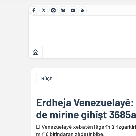
NÛÇE
Erdheja Venezuelayê:
de mirine gihîşt 3685
Li Venezûelayê xebatên lêgerîn û rizgarkir
mirî û birîndaran zêdetir bibe.