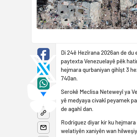
Di 24ê Hezîrana 2026an de du er
paytexta Venezuelayê pêk hatin
hejmara qurbaniyan gihîşt 3 hez
740an.
Serokê Meclisa Neteweyî ya Ve
yê medyaya civakî peyamek par
de agahî dan.
Rodriguez diyar kir ku hejmara
welatiyên xaniyên wan hilweşiya