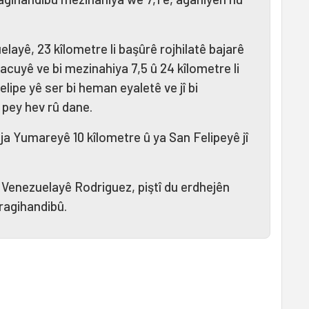
elayê, 23 kîlometre li başûrê rojhilatê bajarê
acuyê ve bi mezinahiya 7,5 û 24 kîlometre li
elipe yê ser bi heman eyaletê ve jî bi
 pey hev rû dane.
ja Yumareyê 10 kîlometre û ya San Felipeyê jî
Venezuelayê Rodriguez, piştî du erdhejên
ragihandibû.