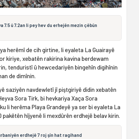
ya 7.5 û 7.2an li pey hev du erhejên mezin çêbûn
a herêmî de cih girtine, li eyaleta La Guairayê
dor kiriye, xebatên rakirina kavina berdewam
rin, tenduristî û hewcedariyên bingehîn digihînin
an de dimînin.
 saziyên navdewletî jî piştgiriyê didin xebatên
 Heyva Sora Tirk, bi hevkariya Xaça Sora
ku li herêma Playa Grandeyê ya ser bi eyaleta La
0 pakêtên hîjyenê li mexdûrên erdhejê belav kirin.
urbaniyên erdhejê 7 roj şîn hat ragihand