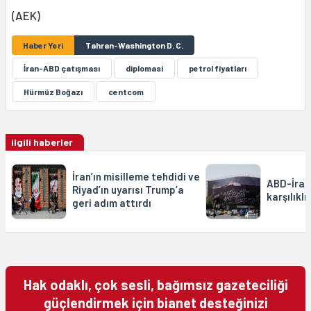
(AEK)
Haber Yeri
Tahran-Washington D. C.
İran-ABD çatışması
diplomasi
petrol fiyatları
Hürmüz Boğazı
centcom
ilgili haberler
İran’ın misilleme tehdidi ve
ABD-İran
Riyad’ın uyarısı Trump’a
karşılıklı
geri adım attırdı
Hak odaklı, çok sesli, bağımsız gazeteciliği
güçlendirmek için bianet desteğinizi