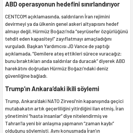
ABD operasyonun hedefini sınırlandırıyor
CENTCOM açıklamasında, saldırıların İran rejimini
devirmeyi ya da ülkenin genel askeri altyapısını hedef
almayı değil, Hürmüz Boğazı’nda “seyrüsefer özgürlüğünü
tehdit eden kapasiteyi” zayıflatmayı amaçladığını
vurguladı. Başkan Yardımcısı JD Vance de yaptığı
açıklamada, “Gemilere ateş ettikleri sürece vuracağız;
bunu bıraktıkları anda saldırılar da duracak” diyerek ABD
harekâtını doğrudan Hürmüz Boğazı’ndaki deniz
güvenliğine bağladı.
Trump’ın Ankara’daki ikili söylemi
Trump, Ankara’daki NATO Zirvesi’nin kapanışında geçici
mutabakatın artık geçerliliğini yitirdiğini ilan etmiş, İran
yönetimini “hasta insanlar” diye nitelendirmiş ve
Tahran’la yeni bir anlaşma yapmanın “zaman kaybı”
olduğunu söylemişti. Aynı konuşmada İran’ın