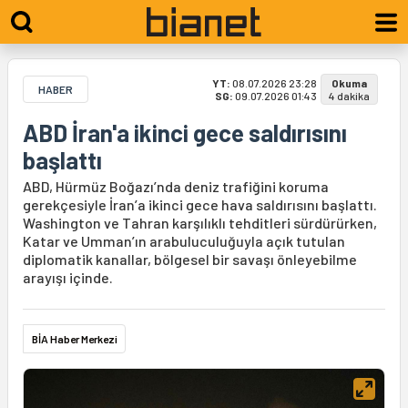
YT:
08.07.2026 23:28
Okuma
HABER
SG:
09.07.2026 01:43
4 dakika
ABD İran'a ikinci gece saldırısını
başlattı
ABD, Hürmüz Boğazı’nda deniz trafiğini koruma
gerekçesiyle İran’a ikinci gece hava saldırısını başlattı.
Washington ve Tahran karşılıklı tehditleri sürdürürken,
Katar ve Umman’ın arabuluculuğuyla açık tutulan
diplomatik kanallar, bölgesel bir savaşı önleyebilme
arayışı içinde.
BİA Haber Merkezi