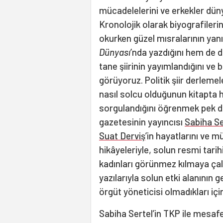
mücadelelerini ve erkekler dün
Kronolojik olarak biyografilerin
okurken güzel mısralarının yan
Dünyası
’nda yazdığını hem de 
tane şiirinin yayımlandığını ve b
görüyoruz. Politik şiir derlem
nasıl solcu olduğunun kitapta h
sorgulandığını öğrenmek pek de
gazetesinin yayıncısı
Sabiha Se
Suat Derviş
’in hayatlarını ve m
hikâyeleriyle, solun resmi tari
kadınları görünmez kılmaya çal
yazılarıyla solun etki alanının
örgüt yöneticisi olmadıkları için
Sabiha Sertel’in TKP ile mesafe