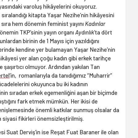
yasındaki varoluş hikâyelerini okuyoruz.
 sıralandığı kitapta Yaşar Nezihe’nin hikâyesini
ı sıra hem dönemin feminist yayını
Kadınlar
dönemin TKP’sinin yayın organı
Aydınlık
’ta dört
unlardan birinin de 1 Mayıs için yazıldığını
elerinde kendine yer bulamayan Yaşar Nezihe’nin
ikâyesi yer alan çoğu kadın gibi erkek tarihçe
 şaşırtıcı olmuyor. Ardından yakılan Tan
rtel
’in, romanlarıyla da tanıdığımız “Muharrir”
ücadelelerini okuyunca bu iki kadının
hinin sıradan erkek egemenliğini aşan bir biçimde
ıştığını fark etmek mümkün. Her ikisi de
 genişlemesinde önemli katkılar sunmuş olsalar da
 siyasi fikirleri önemsizleştirilmiş.
si Suat Derviş’in ise Reşat Fuat Baraner ile olan