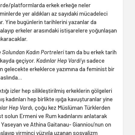
erde/platformlarda erkek erkeğe neler
eminlerde yer aldıkları az sayıdaki mücadeleci
r. Yine bugünlerin tarihlerini yazanlar da
ıralayıp erkeler arasındaki istişarelere yoğunlaşan
çıkaracaklar.
e Solundan Kadın Portreleri
tam da bu erkek tarih
k kayda geçiyor.
Kadınlar Hep Vardı
’yı sadece
in gelecekte erkeklerce yazımına da feminist bir
 aslında…
ğı izler hep silikleştirilmiş erkeklerin gölgeleri
ş kadınları hep birlikte ışığa kavuşturanlar yine
lar Hep Vardı
, çoğu kez Müslüman Türklerden
ist solun Ermeni ve Rum kadınlarını anlatarak
l Yaseyan ve Athina Gaitanau- Gianniou’nun on
şlayıp yirminci yüzyıla uzanan sosyalizm