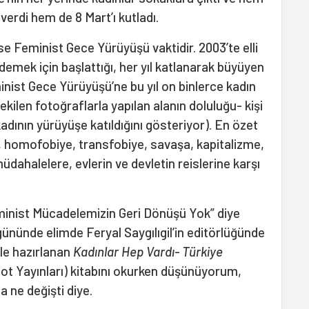
verdi hem de 8 Mart’ı kutladı.
ise Feminist Gece Yürüyüşü vaktidir. 2003’te elli
 demek için başlattığı, her yıl katlanarak büyüyen
minist Gece Yürüyüşü’ne bu yıl on binlerce kadın
kilen fotoğraflarla yapılan alanın doluluğu- kişi
kadının yürüyüşe katıldığını gösteriyor). En özet
a, homofobiye, transfobiye, savaşa, kapitalizme,
üdahalelere, evlerin ve devletin reislerine karşı
Feminist Mücadelemizin Geri Dönüşü Yok” diye
gününde elimde Feryal Saygılıgil’in editörlüğünde
yle hazırlanan
Kadınlar Hep Vardı- Türkiye
ot Yayınları) kitabını okurken düşünüyorum,
 ne değişti diye.