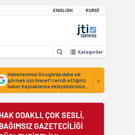
ENGLISH
KURDÎ
Kategoriler
Haberlerimizi Google'da daha sık
×
görmek için bianet'i tercih ettiğiniz
haber kaynaklarına ekleyebilirsiniz...
HAK ODAKLI, ÇOK SESLİ,
BAĞIMSIZ GAZETECİLİĞİ