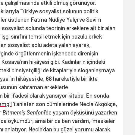
meye çalışılmasında etkili olmuş görünüyor.
tkılarıyla Türkiye sosyalist solunun politik
ller üstlenen Fatma Nudiye Yalçı ve Sevim
 sosyalist solunda teorinin erkeklere ait bir alan
 işçi sınıfını temsil etmek için pazulu erkek
en sosyalist solu adeta yalanlayarak,
ıf içinde örgütlenmenin işkencede direnişin
Kosava’nın hikâyesi gibi. Kadınların içindeki
teki cinsiyetçiliği de kitaplarıyla sloganlaşmaya
l’ın hikâyesi de, 68 hareketiyle birlikte
kusunun kahraman erkeklerle
ın bir ifadesi olarak yansıyor kitaba. En sonda
emgil
‘i anlatan son cümlelerinde Necla Akgökçe,
r Bitmemiş Senfoni
’de yaşam öyküsünü yazarken
m de öykümdür, ama bir de ben vardım, ‘maskeler
nı anlatıyor. Necla’dan bu güzel yorumu alarak