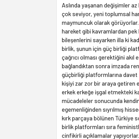
Aslında yaşanan değişimler az b
çok seviyor, yeni toplumsal har
maymuncuk olarak görüyorlar. P
hareket gibi kavramlardan pek
bileşenlerini sayarken illa ki k
birlik, şunun için güç birliği p
çağrıcı olması gerektiğini akıl 
bağlandıktan sonra imzada renk o
güçbirliği platformlarına davet 
kişiyi zar zor bir araya getiren
erkek erkeğe işgal etmekteki k
mücadeleler sonucunda kendine
egemenliğinden sıyrılmış hissed
kırk parçaya bölünen Türkiye s
birlik platformları sıra feminis
cinfikirli açıklamalar yapıyorlar.