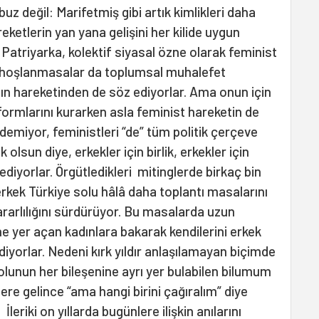
uz değil: Marifetmiş gibi artık kimlikleri daha
eketlerin yan yana gelişini her kilide uygun
atriyarka, kolektif siyasal özne olarak feminist
 hoşlanmasalar da toplumsal muhalefet
adın hareketinden de söz ediyorlar. Ama onun için
latformlarını kurarken asla feminist hareketin de
edemiyor, feministleri “de” tüm politik çerçeve
lsun diye, erkekler için birlik, erkekler için
ediyorlar. Örgütledikleri mitinglerde birkaç bin
 erkek Türkiye solu hâlâ daha toplantı masalarını
ararlılığını sürdürüyor. Bu masalarda uzun
 yer açan kadınlara bakarak kendilerini erkek
iyorlar. Nedeni kırk yıldır anlaşılamayan biçimde
olunun her bileşenine ayrı yer bulabilen bilumum
tlere gelince “ama hangi birini çağıralım” diye
 İleriki on yıllarda bugünlere ilişkin anılarını