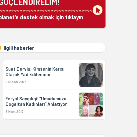
GÜÇLENDİRELİM!
bianet'e destek olmak için tıklayın
ilgili haberler
Suat Derviş: Kimsenin Karısı
Olarak Yâd Edilemem
8 Nisan 2017
Feryal Saygılıgil “Umudumuzu
Çoğaltan Kadınları” Anlatıyor
8 Mart 2017