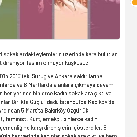
i sokaklardaki eylemlerin üzerinde kara bulutlar
t direniyor teslim olmuyor kuşkusuz.
D’in 2015’teki Suruç ve Ankara saldırılarına
mlarda ve 8 Martlarda alanlara çıkmaya devam
in her yerinde binlerce kadın sokaklara çıktı ve
nlar Birlikte Güçlü” dedi. İstanbul’da Kadıköy’de
. Ardından 5 Mart’ta Bakırköy Özgürlük
, feminist, Kürt, emekçi, binlerce kadın
egemenliğine karşı direnişlerini gösterdiler. 8
e’nin her yerinde kadınlar sokaklara çıktı ve hem