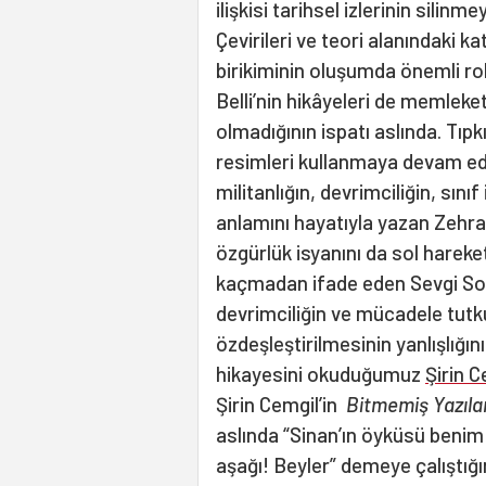
ilişkisi tarihsel izlerinin silin
Çevirileri ve teori alanındaki ka
birikiminin oluşumda önemli ro
Belli’nin hikâyeleri de memleket
olmadığının ispatı aslında. Tıpkı
resimleri kullanmaya devam ed
militanlığın, devrimciliğin, sın
anlamını hayatıyla yazan Zehra 
özgürlük isyanını da sol hareket
kaçmadan ifade eden Sevgi Soysa
devrimciliğin ve mücadele tut
özdeşleştirilmesinin yanlışlığın
hikayesini okuduğumuz
Şirin C
Şirin Cemgil’in
Bitmemiş Yazıla
aslında “Sinan’ın öyküsü beni
aşağı! Beyler” demeye çalıştığı