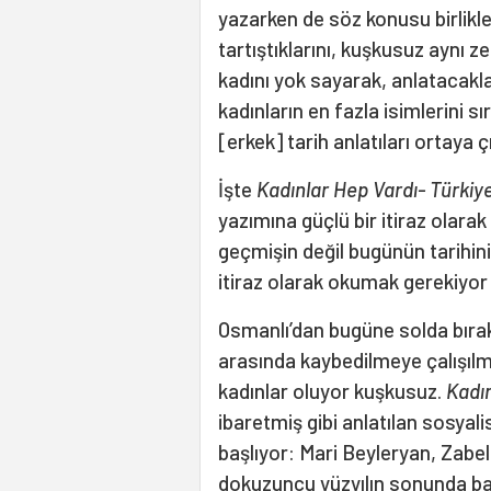
yazarken de söz konusu birlikl
tartıştıklarını, kuşkusuz aynı z
kadını yok sayarak, anlatacakla
kadınların en fazla isimlerini s
[erkek] tarih anlatıları ortaya 
İşte
Kadınlar Hep Vardı- Türkiy
yazımına güçlü bir itiraz olara
geçmişin değil bugünün tarihin
itiraz olarak okumak gerekiyor
Osmanlı’dan bugüne solda bıraktı
arasında kaybedilmeye çalışılmı
kadınlar oluyor kuşkusuz.
Kadın
ibaretmiş gibi anlatılan sosyal
başlıyor: Mari Beyleryan, Zabe
dokuzuncu yüzyılın sonunda ba