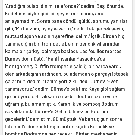
'Aradığını bulabildin mi telefonda?' dedim. Başı önünde,
kadehine söyler gibi, bir şeyler mırıldandı, ama
anlayamadım. Sonra bana döndü, güldü, sorumu yanıtlar
gibi, 'Mutsuzum, öyleyse varım,' dedi. 'Tek gerçek şeyin,
mutsuzluğun ve acının şerefine içelim.' İçtik. Birden hiç
tanımadığım biri trompetle benim gençlik yıllarımdan
kalma bir şarkıyı çalmaya başladı: Les feuilles mortes.
Dürnev dönmüştü. "Hani İnsanlar Yaşadıkça'da
Montgomery Clift'in trompetle çaldığı bir parça vardı,
ölen arkadaşının ardından, bu adamdan o parçayı istesek
çalar mı?' dedim. 'Tanımıyoruz ki,' dedi Dürnev. 'Evet
tanımıyoruz,' dedim. Dürnev'e baktım: Kaya gibi sağlam
görünüyordu. Bir akşam önce bir dostumuzun evine
uğramış, bulamamıştık. Karanlık ve bomboş Bodrum
sokaklarında Dürnev'e 'Selim bilmez bu Bodrum
gecelerini,' demiştim. Gülmüştük. Ve ben üç gün sonra
İstanbul'a dönecektim; o, bütün kışı bu karanlık ve
bomboş Bodrum'da geçirecekti. Birden meyhanenin