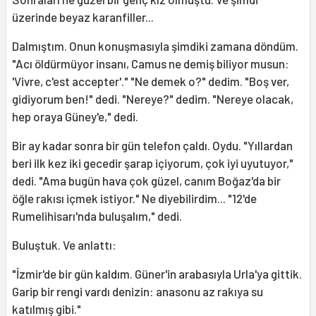
üzerinde beyaz karanfiller...
Dalmıştım. Onun konuşmasıyla şimdiki zamana döndüm.
"Acı öldürmüyor insanı, Camus ne demiş biliyor musun:
'Vivre, c'est accepter'." "Ne demek o?" dedim. "Boş ver,
gidiyorum ben!" dedi. "Nereye?" dedim. "Nereye olacak,
hep oraya Güney'e," dedi.
Bir ay kadar sonra bir gün telefon çaldı. Oydu. "Yıllardan
beri ilk kez iki gecedir şarap içiyorum, çok iyi uyutuyor,"
dedi. "Ama bugün hava çok güzel, canım Boğaz'da bir
öğle rakısı içmek istiyor." Ne diyebilirdim... "12'de
Rumelihisarı'nda buluşalım," dedi.
Buluştuk. Ve anlattı:
"İzmir'de bir gün kaldım. Güner'in arabasıyla Urla'ya gittik.
Garip bir rengi vardı denizin: anasonu az rakıya su
katılmış gibi."