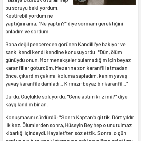
bu soruyu bekliyordum.
Kestirebiliyordum ne
yaptığını ama, "Ne yaptın?" diye sormam gerektiğini
anladım ve sordum.
Bana değil pencereden görünen Kandilli'ye bakıyor ve
sanki kendi kendi kendine konuşuyordu: "Dün, ölüm
günüydü onun. Mor menekşeler bulamadığım için beyaz
karanfiller götürdüm. Mezarına son karanfili atmadan
önce, çıkardım çakımı, koluma sapladım, kanım yavaş
yavaş karanfile damladı... Kırmızı-beyaz bir karanfil..."
Durdu. Güçlükle soluyordu. "Gene astım krizi mi?" diye
kaygılandım bir an.
Konuşmasını sürdürdü: "Sonra Kaptan'a gittik. Dört yıldır
ilk kez. Ölümlerden sonra, Hüseyin Bey hep o unutulmaz
kibarlığı içindeydi. Hayalet'ten söz ettik. Sonra, o gün
beni yalnız bırakmak istemeyen eski sevgilime anlattım: