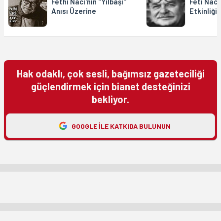
Fethi Naci'nin ''Yılbaşı''
Feti Naci
Anısı Üzerine
Etkinliği
Hak odaklı, çok sesli, bağımsız gazeteciliği
güçlendirmek için bianet desteğinizi
bekliyor.
GOOGLE ILE KATKIDA BULUNUN