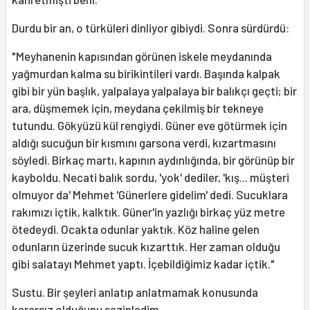
Durdu bir an, o türküleri dinliyor gibiydi. Sonra sürdürdü:
"Meyhanenin kapısından görünen iskele meydanında
yağmurdan kalma su birikintileri vardı. Başında kalpak
gibi bir yün başlık, yalpalaya yalpalaya bir balıkçı geçti; bir
ara, düşmemek için, meydana çekilmiş bir tekneye
tutundu. Gökyüzü kül rengiydi. Güner eve götürmek için
aldığı sucuğun bir kısmını garsona verdi, kızartmasını
söyledi. Birkaç martı, kapının aydınlığında, bir görünüp bir
kayboldu. Necati balık sordu, 'yok' dediler, 'kış... müşteri
olmuyor da' Mehmet 'Günerlere gidelim' dedi. Sucuklara
rakımızı içtik, kalktık. Güner'in yazlığı birkaç yüz metre
ötedeydi. Ocakta odunlar yaktık. Köz haline gelen
odunların üzerinde sucuk kızarttık. Her zaman olduğu
gibi salatayı Mehmet yaptı. İçebildiğimiz kadar içtik."
Sustu. Bir şeyleri anlatıp anlatmamak konusunda
kararsız olduğunu sezinledim.