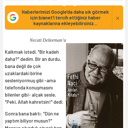
Haberlerimizi Google'da daha sık görmek
×
için bianet'i tercih ettiğiniz haber
kaynaklarına ekleyebilirsiniz...
Necati Deliorman’a
Kalkmak istedi. "Bir kadeh
daha?" dedim. Bir an durdu,
bana değil de çok
uzaklardaki birine
sesleniyormuş gibi -ama
telefonda konuşmasını
bilenler gibi- alçak sesle,
"Peki, Allah kahretsin!" dedi.
Sonra bana baktı: "Dün ne
yaptım biliyor musun?"
Masaya oturduk oturalı hep