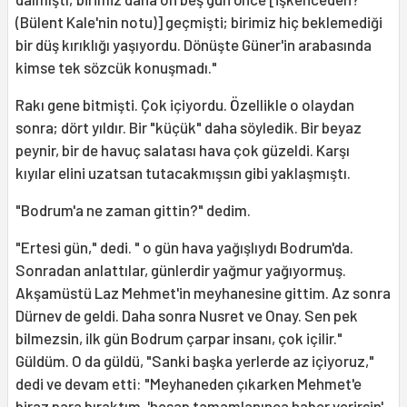
(Bülent Kale'nin notu)] geçmişti; birimiz hiç beklemediği
bir düş kırıklığı yaşıyordu. Dönüşte Güner'in arabasında
kimse tek sözcük konuşmadı."
Rakı gene bitmişti. Çok içiyordu. Özellikle o olaydan
sonra; dört yıldır. Bir "küçük" daha söyledik. Bir beyaz
peynir, bir de havuç salatası hava çok güzeldi. Karşı
kıyılar elini uzatsan tutacakmışsın gibi yaklaşmıştı.
"Bodrum'a ne zaman gittin?" dedim.
"Ertesi gün," dedi. " o gün hava yağışlıydı Bodrum'da.
Sonradan anlattılar, günlerdir yağmur yağıyormuş.
Akşamüstü Laz Mehmet'in meyhanesine gittim. Az sonra
Dürnev de geldi. Daha sonra Nusret ve Onay. Sen pek
bilmezsin, ilk gün Bodrum çarpar insanı, çok içilir."
Güldüm. O da güldü, "Sanki başka yerlerde az içiyoruz,"
dedi ve devam etti: "Meyhaneden çıkarken Mehmet'e
biraz para bıraktım, 'hesap tamamlanınca haber verirsin'