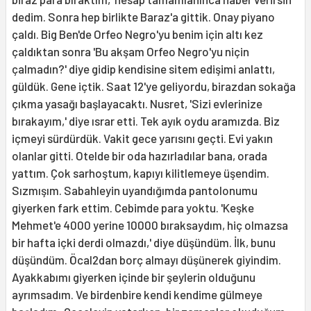
dedim. Sonra hep birlikte Baraz'a gittik. Onay piyano
çaldı. Big Ben'de Orfeo Negro'yu benim için altı kez
çaldıktan sonra 'Bu akşam Orfeo Negro'yu niçin
çalmadın?' diye gidip kendisine sitem edişimi anlattı,
güldük. Gene içtik. Saat 12'ye geliyordu, birazdan sokağa
çıkma yasağı başlayacaktı. Nusret, 'Sizi evlerinize
bırakayım,' diye ısrar etti. Tek ayık oydu aramızda. Biz
içmeyi sürdürdük. Vakit gece yarısını geçti. Evi yakın
olanlar gitti. Otelde bir oda hazırladılar bana, orada
yattım. Çok sarhoştum, kapıyı kilitlemeye üşendim.
Sızmışım. Sabahleyin uyandığımda pantolonumu
giyerken fark ettim. Cebimde para yoktu. 'Keşke
Mehmet'e 4000 yerine 10000 bıraksaydım, hiç olmazsa
bir hafta içki derdi olmazdı,' diye düşündüm. İlk, bunu
düşündüm. Öcal2dan borç almayı düşünerek giyindim.
Ayakkabımı giyerken içinde bir şeylerin olduğunu
ayrımsadım. Ve birdenbire kendi kendime gülmeye