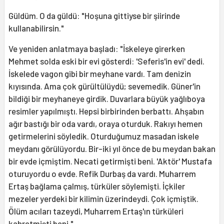
Güldüm. O da güldü: "Hoşuna gittiyse bir şiirinde
kullanabilirsin."
Ve yeniden anlatmaya başladı: "İskeleye girerken
Mehmet solda eski bir evi gösterdi: 'Seferis'in evi' dedi.
İskelede vagon gibi bir meyhane vardı. Tam denizin
kıyısında. Ama çok gürültülüydü; sevemedik. Güner'in
bildiği bir meyhaneye girdik. Duvarlara büyük yağlıboya
resimler yapılmıştı. Hepsi birbirinden berbattı. Ahşabın
ağır bastığı bir oda vardı, oraya oturduk. Rakıyı hemen
getirmelerini söyledik. Oturduğumuz masadan iskele
meydanı görülüyordu. Bir-iki yıl önce de bu meydan bakan
bir evde içmiştim. Necati getirmişti beni. 'Aktör' Mustafa
oturuyordu o evde. Refik Durbaş da vardı. Muharrem
Ertaş bağlama çalmış, türküler söylemişti. İçkiler
mezeler yerdeki bir kilimin üzerindeydi. Çok içmiştik.
Ölüm acıları tazeydi, Muharrem Ertaş'ın türküleri
kahretmişti beni."