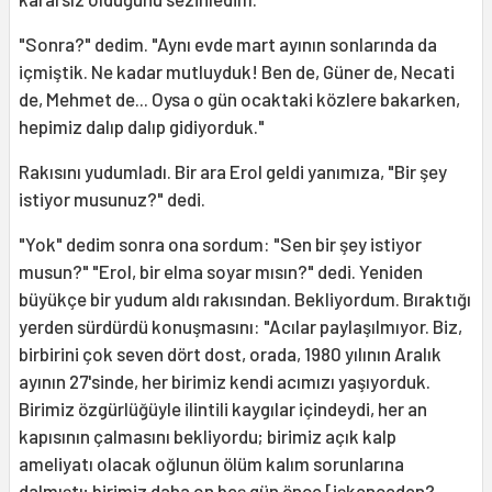
"Sonra?" dedim. "Aynı evde mart ayının sonlarında da
içmiştik. Ne kadar mutluyduk! Ben de, Güner de, Necati
de, Mehmet de... Oysa o gün ocaktaki közlere bakarken,
hepimiz dalıp dalıp gidiyorduk."
Rakısını yudumladı. Bir ara Erol geldi yanımıza, "Bir şey
istiyor musunuz?" dedi.
"Yok" dedim sonra ona sordum: "Sen bir şey istiyor
musun?" "Erol, bir elma soyar mısın?" dedi. Yeniden
büyükçe bir yudum aldı rakısından. Bekliyordum. Bıraktığı
yerden sürdürdü konuşmasını: "Acılar paylaşılmıyor. Biz,
birbirini çok seven dört dost, orada, 1980 yılının Aralık
ayının 27'sinde, her birimiz kendi acımızı yaşıyorduk.
Birimiz özgürlüğüyle ilintili kaygılar içindeydi, her an
kapısının çalmasını bekliyordu; birimiz açık kalp
ameliyatı olacak oğlunun ölüm kalım sorunlarına
dalmıştı; birimiz daha on beş gün önce [işkenceden?