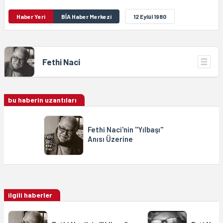
Haber Yeri
BİA Haber Merkezi
12 Eylül 1980
Fethi Naci
bu haberin uzantıları
Fethi Naci'nin ''Yılbaşı''
Anısı Üzerine
ilgili haberler