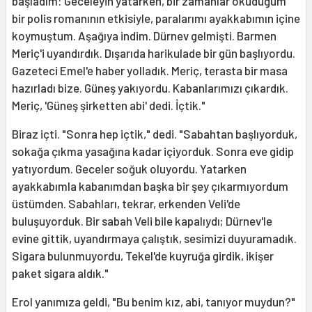
başladım: Geceleyin yatarken, bir zamanlar okuduğum
bir polis romanının etkisiyle, paralarımı ayakkabımın içine
koymuştum. Aşağıya indim. Dürnev gelmişti. Barmen
Meriç'i uyandırdık. Dışarıda harikulade bir gün başlıyordu.
Gazeteci Emel'e haber yolladık. Meriç, terasta bir masa
hazırladı bize. Güneş yakıyordu. Kabanlarımızı çıkardık.
Meriç, 'Güneş şirketten abi' dedi. İçtik."
Biraz içti. "Sonra hep içtik," dedi. "Sabahtan başlıyorduk,
sokağa çıkma yasağına kadar içiyorduk. Sonra eve gidip
yatıyordum. Geceler soğuk oluyordu. Yatarken
ayakkabımla kabanımdan başka bir şey çıkarmıyordum
üstümden. Sabahları, tekrar, erkenden Veli'de
buluşuyorduk. Bir sabah Veli bile kapalıydı; Dürnev'le
evine gittik, uyandırmaya çalıştık, sesimizi duyuramadık.
Sigara bulunmuyordu, Tekel'de kuyruğa girdik, ikişer
paket sigara aldık."
Erol yanımıza geldi, "Bu benim kız, abi, tanıyor muydun?"