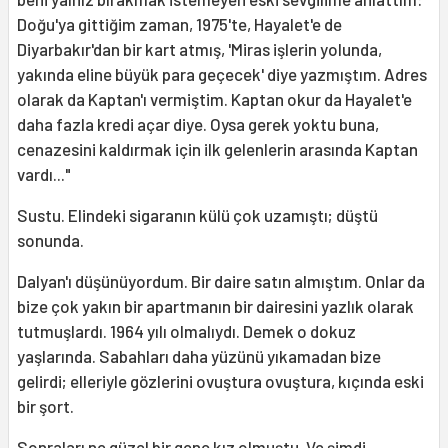
Doğu'ya gittiğim zaman, 1975'te, Hayalet'e de
Diyarbakır'dan bir kart atmış, 'Miras işlerin yolunda,
yakında eline büyük para geçecek' diye yazmıştım. Adres
olarak da Kaptan'ı vermiştim. Kaptan okur da Hayalet'e
daha fazla kredi açar diye. Oysa gerek yoktu buna,
cenazesini kaldırmak için ilk gelenlerin arasında Kaptan
vardı..."
Sustu. Elindeki sigaranın külü çok uzamıştı; düştü
sonunda.
Dalyan'ı düşünüyordum. Bir daire satın almıştım. Onlar da
bize çok yakın bir apartmanın bir dairesini yazlık olarak
tutmuşlardı. 1964 yılı olmalıydı. Demek o dokuz
yaşlarında. Sabahları daha yüzünü yıkamadan bize
gelirdi; elleriyle gözlerini ovuştura ovuştura, kıçında eski
bir şort.
Sonraları ne güzel bir genç kız olmuştu. Ve şimdi