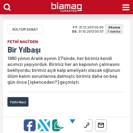
YT:
31.12.2011 00:00
Okuma
KÜLTÜR SANAT
SG:
31.10.2013 00:07
7 dakika
FETHİ NACİ'DEN
Bir Yılbaşı
1980 yılının Aralık ayının 27’sinde, her birimiz kendi
acımızı yaşıyorduk. Birimiz her an kapısının çalmasını
bekliyordu; birimiz açık kalp ameliyatı olacak oğlunun
ölüm kalım sorunlarına dalmıştı; birimiz daha on beş
gün önce [işkenceden?] geçmişti.
Fethi Naci