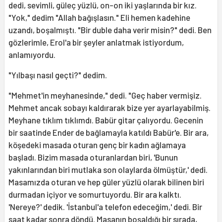
dedi, sevimli, güleç yüzlü, on-on iki yaşlarında bir kız.
"Yok," dedim "Allah bağışlasın." Eli hemen kadehine
uzandı, boşalmıştı. "Bir duble daha verir misin?" dedi. Ben
gözlerimle, Erol'a bir şeyler anlatmak istiyordum,
anlamıyordu.
"Yılbaşı nasıl geçti?" dedim.
"Mehmet'in meyhanesinde," dedi. "Geç haber vermişiz.
Mehmet ancak sobayı kaldırarak bize yer ayarlayabilmiş.
Meyhane tıklım tıklımdı. Babür gitar çalıyordu. Gecenin
bir saatinde Ender de bağlamayla katıldı Babür'e. Bir ara,
köşedeki masada oturan genç bir kadın ağlamaya
başladı. Bizim masada oturanlardan biri, 'Bunun
yakınlarından biri mutlaka son olaylarda ölmüştür,' dedi.
Masamızda oturan ve hep güler yüzlü olarak bilinen biri
durmadan içiyor ve somurtuyordu. Bir ara kalktı.
'Nereye?' dedik. 'İstanbul'a telefon edeceğim,' dedi. Bir
saat kadar sonra döndü. Masanın boşaldığı bir sırada,