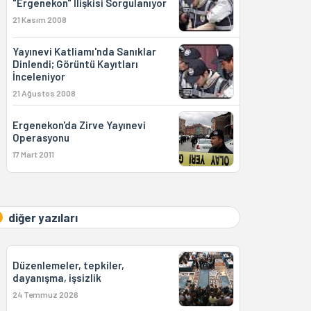
"Ergenekon" İlişkisi Sorgulanıyor
21 Kasım 2008
Yayınevi Katliamı'nda Sanıklar
Dinlendi; Görüntü Kayıtları
İnceleniyor
21 Ağustos 2008
Ergenekon'da Zirve Yayınevi
Operasyonu
17 Mart 2011
diğer yazıları
Düzenlemeler, tepkiler,
dayanışma, işsizlik
24 Temmuz 2026