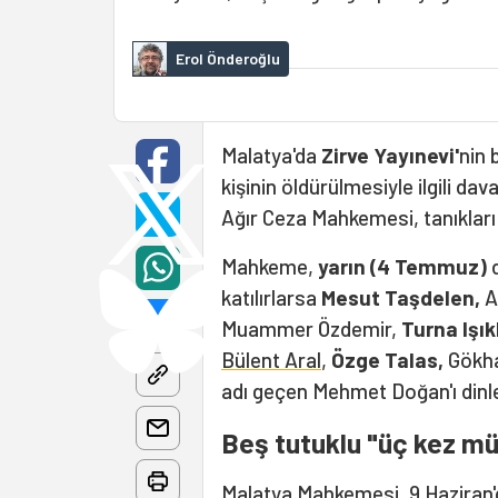
Erol Önderoğlu
Malatya'da
Zirve Yayınevi'
nin 
kişinin öldürülmesiyle ilgili da
Ağır Ceza Mahkemesi, tanıklar
Mahkeme,
yarın (4 Temmuz)
d
katılırlarsa
Mesut Taşdelen,
A
Muammer Özdemir,
Turna Işıkl
Bülent Aral
,
Özge Talas,
Gökha
adı geçen Mehmet Doğan'ı dinl
Beş tutuklu "üç kez mü
Malatya Mahkemesi, 9 Haziran