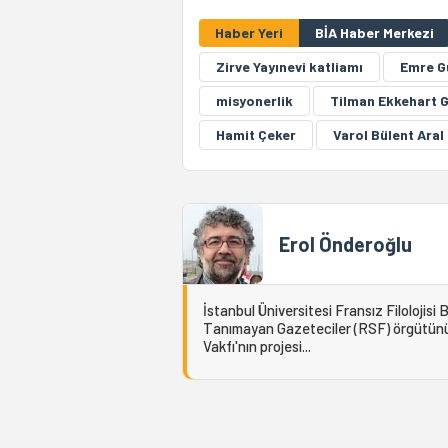
Haber Yeri
BİA Haber Merkezi
Zirve Yayınevi katliamı
Emre G
misyonerlik
Tilman Ekkehart 
Hamit Çeker
Varol Bülent Aral
Erol Önderoğlu
İstanbul Üniversitesi Fransız Filolojis
Tanımayan Gazeteciler (RSF) örgütünün T
Vakfı'nın projesi...