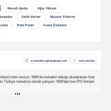
Necati Aydın
Uğur Yüksel
ünaydın
Salih Gürler
Abuzer Yıldırım
Geske
Ruhi Polat
Cuma Özdemir
erolonderoglu@gmail.com
tüm yazıları
i Bölümü'nden mezun. 1996'da muhabiri olduğu uluslararası Sınır
ürkiye temsilcisi olarak çalışıyor. 1999'dan beri İPS İletişim