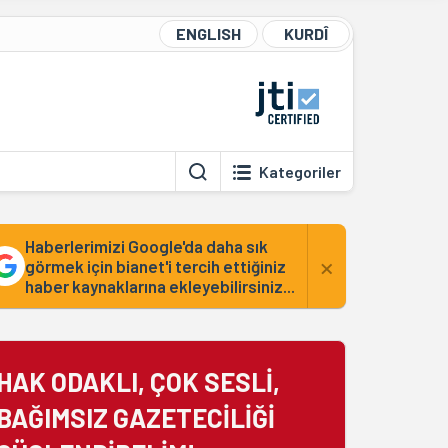
ENGLISH
KURDÎ
Kategoriler
Haberlerimizi Google'da daha sık
×
görmek için bianet'i tercih ettiğiniz
haber kaynaklarına ekleyebilirsiniz...
HAK ODAKLI, ÇOK SESLİ,
BAĞIMSIZ GAZETECİLİĞİ