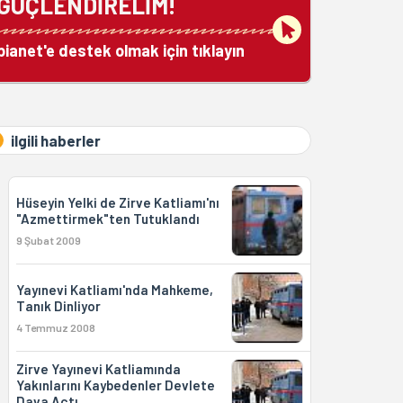
GÜÇLENDİRELİM!
bianet'e destek olmak için tıklayın
ilgili haberler
Hüseyin Yelki de Zirve Katliamı'nı
"Azmettirmek"ten Tutuklandı
9 Şubat 2009
Yayınevi Katliamı'nda Mahkeme,
Tanık Dinliyor
4 Temmuz 2008
Zirve Yayınevi Katliamında
Yakınlarını Kaybedenler Devlete
Dava Açtı