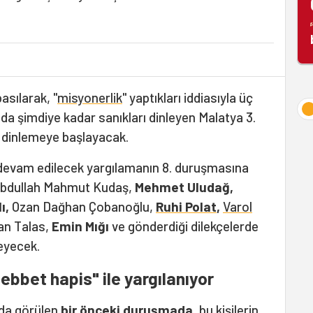
basılarak, "
misyonerlik
" yaptıkları iddiasıyla üç
vada şimdiye kadar sanıkları dinleyen Malatya 3.
ı dinlemeye başlayacak.
evam edilecek yargılamanın 8. duruşmasına
bdullah Mahmut Kudaş,
Mehmet Uludağ,
ı,
Ozan Dağhan Çobanoğlu,
Ruhi Polat
,
Varol
n Talas,
Emin Mığı
ve gönderdiği dilekçelerde
eyecek.
ebbet hapis" ile yargılanıyor
'da görülen
bir önceki duruşmada,
bu kişilerin