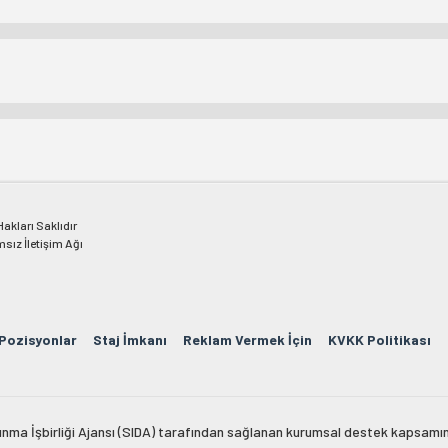
kları Saklıdır
msız İletişim Ağı
 Pozisyonlar
Staj İmkanı
Reklam Vermek İçin
KVKK Politikası
lkınma İşbirliği Ajansı (SIDA) tarafından sağlanan kurumsal destek kapsamın