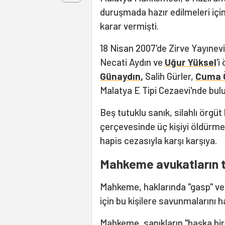
duruşmada hazır edilmeleri içi
karar vermişti.
18 Nisan 2007'de Zirve Yayıne
Necati Aydın ve
Uğur Yüksel
'i
Günaydın
,
Salih Gürler,
Cuma 
Malatya E Tipi Cezaevi'nde bul
Beş tutuklu sanık, silahlı örgü
çerçevesinde üç kişiyi öldürme
hapis cezasıyla karşı karşıya.
Mahkeme avukatların ta
Mahkeme, haklarında "gasp" ve 
için bu kişilere savunmalarını 
Mahkeme, sanıkların "başka bir t