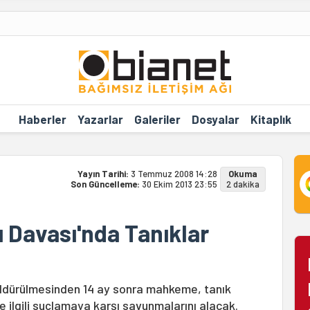
Haberler
Yazarlar
Galeriler
Dosyalar
Kitaplık
Yayın Tarihi:
3 Temmuz 2008 14:28
Okuma
Son Güncelleme:
30 Ekim 2013 23:55
2 dakika
ı Davası'nda Tanıklar
 öldürülmesinden 14 ay sonra mahkeme, tanık
 ilgili suçlamaya karşı savunmalarını alacak.