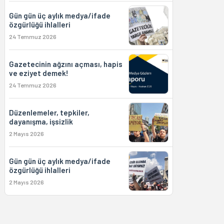
Gün gün üç aylık medya/ifade
özgürlüğü ihlalleri
24 Temmuz 2026
Gazetecinin ağzını açması, hapis
ve eziyet demek!
24 Temmuz 2026
Düzenlemeler, tepkiler,
dayanışma, işsizlik
2 Mayıs 2026
Gün gün üç aylık medya/ifade
özgürlüğü ihlalleri
2 Mayıs 2026