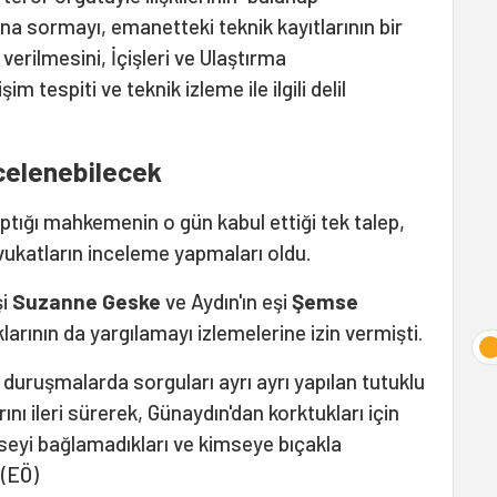
'na sormayı, emanetteki teknik kayıtlarının bir
verilmesini, İçişleri ve Ulaştırma
im tespiti ve teknik izleme ile ilgili delil
celenebilecek
aptığı mahkemenin o gün kabul ettiği tek talep,
ukatların inceleme yapmaları oldu.
i
Suzanne Geske
ve Aydın'ın eşi
Şemse
klarının da yargılamayı izlemelerine izin vermişti.
 duruşmalarda sorguları ayrı ayrı yapılan tutuklu
ını ileri sürerek, Günaydın'dan korktukları için
imseyi bağlamadıkları ve kimseye bıçakla
 (EÖ)