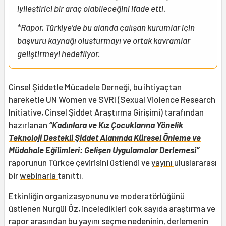
iyileştirici bir araç olabileceğini ifade etti.
*Rapor, Türkiye'de bu alanda çalışan kurumlar için
başvuru kaynağı oluşturmayı ve ortak kavramlar
geliştirmeyi hedefliyor.
Cinsel Şiddetle Mücadele Derneği
, bu ihtiyaçtan
hareketle UN Women ve SVRI (Sexual Violence Research
Initiative, Cinsel Şiddet Araştırma Girişimi) tarafından
hazırlanan
“
Kadınlara ve Kız Çocuklarına Yönelik
Teknoloji Destekli Şiddet Alanında Küresel Önleme ve
Müdahale Eğilimleri: Gelişen Uygulamalar Derlemesi
”
raporunun Türkçe çevirisini üstlendi ve
yayını
uluslararası
bir
webinarla
tanıttı.
Etkinliğin organizasyonunu ve moderatörlüğünü
üstlenen Nurgül Öz, inceledikleri çok sayıda araştırma ve
rapor arasından bu yayını seçme nedeninin, derlemenin