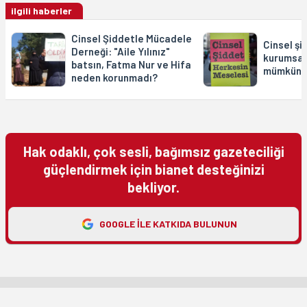
ilgili haberler
Cinsel Şiddetle Mücadele
Cinsel ş
Derneği: "Aile Yılınız"
kurumsal 
batsın, Fatma Nur ve Hifa
mümkün?
neden korunmadı?
Hak odaklı, çok sesli, bağımsız gazeteciliği
güçlendirmek için bianet desteğinizi
bekliyor.
GOOGLE ILE KATKIDA BULUNUN