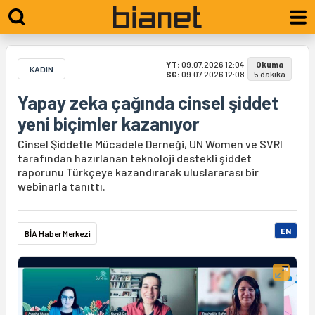
YT:
09.07.2026 12:04
Okuma
KADIN
SG:
09.07.2026 12:08
5 dakika
Yapay zeka çağında cinsel şiddet
yeni biçimler kazanıyor
Cinsel Şiddetle Mücadele Derneği, UN Women ve SVRI
tarafından hazırlanan teknoloji destekli şiddet
raporunu Türkçeye kazandırarak uluslararası bir
webinarla tanıttı.
EN
BİA Haber Merkezi