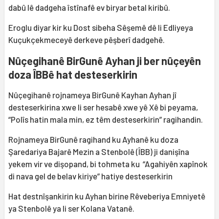
dabû lê dadgeha îstînafê ev biryar betal kiribû.
Eroglu diyar kir ku Dost sibeha Sêşemê dê li Edliyeya
Kuçukçekmeceyê derkeve pêşberî dadgehê.
Nûçegihanê BirGunê Ayhan ji ber nûçeyên
doza ÎBBê hat desteserkirin
Nûçegihanê rojnameya BirGunê Kayhan Ayhan jî
desteserkirina xwe li ser hesabê xwe yê Xê bi peyama,
“Polîs hatin mala min, ez têm desteserkirin” ragihandin.
Rojnameya BirGunê ragihand ku Ayhanê ku doza
Şaredariya Bajarê Mezin a Stenbolê (ÎBB) ji danişîna
yekem vir ve dişopand, bi tohmeta ku “Agahiyên xapînok
di nava gel de belav kiriye” hatiye desteserkirin
Hat destnîşankirin ku Ayhan birine Rêveberiya Emniyetê
ya Stenbolê ya li ser Kolana Vatanê.