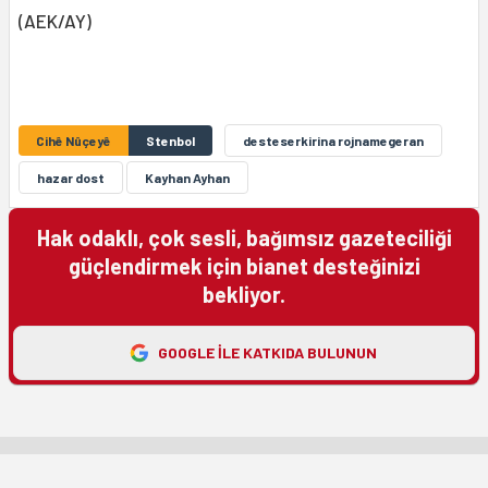
(AEK/AY)
Cihê Nûçeyê
Stenbol
desteserkirina rojnamegeran
hazar dost
Kayhan Ayhan
Hak odaklı, çok sesli, bağımsız gazeteciliği
güçlendirmek için bianet desteğinizi
bekliyor.
GOOGLE ILE KATKIDA BULUNUN