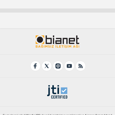
Ev malper ji aliyê Weqfa IPSyê ve û bi piştgiriya sazûmanî ya Ajansa Geşepêdanê