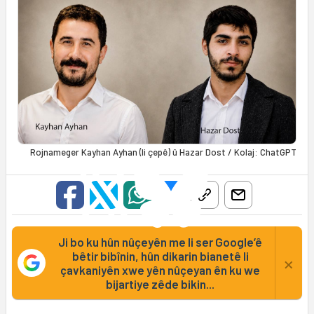
Rojnameger Kayhan Ayhan (li çepê) û Hazar Dost / Kolaj: ChatGPT
Ji bo ku hûn nûçeyên me li ser Google’ê
bêtir bibînin, hûn dikarin bianetê li
×
çavkaniyên xwe yên nûçeyan ên ku we
bijartiye zêde bikin...