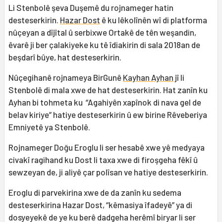
Li Stenbolê şeva Duşemê du rojnameger hatin
desteserkirin.
Hazar Dost
ê ku lêkolînên wî di platforma
nûçeyan a dîjîtal û serbixwe Ortakê de tên weşandin,
êvarê ji ber çalakiyeke ku tê îdiakirin di sala 2018an de
beşdarî bûye, hat desteserkirin.
Nûçegihanê rojnameya BirGunê
Kayhan Ayhan
jî li
Stenbolê di mala xwe de hat desteserkirin. Hat zanîn ku
Ayhan bi tohmeta ku “Agahiyên xapînok di nava gel de
belav kiriye” hatiye desteserkirin û ew birine Rêveberiya
Emniyetê ya Stenbolê.
Rojnameger Doğu Eroglu li ser hesabê xwe yê medyaya
civakî ragihand ku Dost li taxa xwe di firoşgeha fêkî û
sewzeyan de, ji aliyê çar polîsan ve hatiye desteserkirin.
Eroglu di parvekirina xwe de da zanîn ku sedema
desteserkirina Hazar Dost, “kêmasiya îfadeyê” ya di
dosyeyekê de ye ku berê dadgeha herêmî biryar li ser