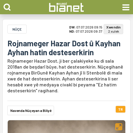
DW:
07.07.2026 09:15
Xwendin
NÛÇE
ND:
07.07.2026 09:37
2 xulek
Rojnameger Hazar Dost û Kayhan
Ayhan hatin desteserkirin
Rojnameger Hazar Dost, ji ber çalakiyeke ku di sala
2018an de beşdarî bûye, hat desteserkirin. Nûçegihanê
rojnameya BirGunê Kayhan Ayhan jî li Stenbolê di mala
xwe de hat desteserkirin. Ayhan desteserkirina li ser
hesabê xwe yê medyaya civakî bi peyama "Ez hatim
desteserkirin" ragihand.
TR
Navenda Nûçeyan a BIAyê