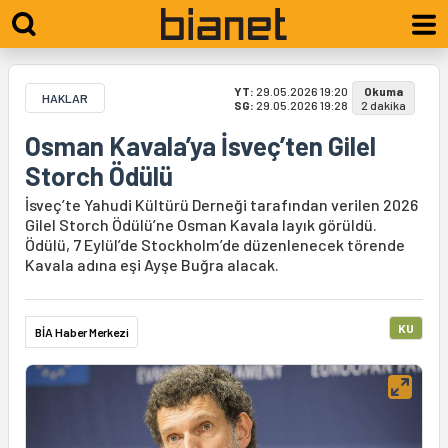
YT:
29.05.2026 19:20
Okuma
HAKLAR
SG:
29.05.2026 19:28
2 dakika
Osman Kavala’ya İsveç’ten Gilel
Storch Ödülü
İsveç’te Yahudi Kültürü Derneği tarafından verilen 2026
Gilel Storch Ödülü’ne Osman Kavala layık görüldü.
Ödülü, 7 Eylül’de Stockholm’de düzenlenecek törende
Kavala adına eşi Ayşe Buğra alacak.
KU
BİA Haber Merkezi