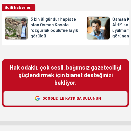
ilgili haberler
3 bin 81 gündür hapiste
Osman Ka
olan Osman Kavala
AİHM kar
"özgürlük ödülü”ne layık
uyulmama
görüldü
görünen 
Hak odaklı, çok sesli, bağımsız gazeteciliği
güçlendirmek için bianet desteğinizi
bekliyor.
GOOGLE ILE KATKIDA BULUNUN