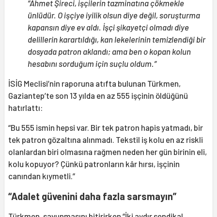
“Ahmet Şireci, işçilerin tazminatına çökmekle
ünlüdür. O işçiye iyilik olsun diye değil, soruşturma
kapansın diye ev aldı. İşçi şikayetçi olmadı diye
delillerin karartıldığı, kan lekelerinin temizlendiği bir
dosyada patron aklandı; ama ben o kopan kolun
hesabını sorduğum için suçlu oldum.”
İSİG Meclisi’nin raporuna atıfta bulunan Türkmen,
Gaziantep’te son 13 yılda en az 555 işçinin öldüğünü
hatırlattı:
“Bu 555 ismin hepsi var. Bir tek patron hapis yatmadı, bir
tek patron gözaltına alınmadı. Tekstil iş kolu en az riskli
olanlardan biri olmasına rağmen neden her gün birinin eli,
kolu kopuyor? Çünkü patronların kâr hırsı, işçinin
canından kıymetli.”
“Adalet güvenini daha fazla sarsmayın”
Türkmen, savunmasını bitirirken “İki aydır sendikal