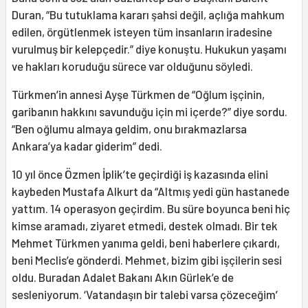
Duran, “Bu tutuklama kararı şahsi değil, açlığa mahkum
edilen, örgütlenmek isteyen tüm insanların iradesine
vurulmuş bir kelepçedir.” diye konuştu. Hukukun yaşamı
ve hakları koruduğu sürece var olduğunu söyledi.
Türkmen’in annesi Ayşe Türkmen de “Oğlum işçinin,
garibanın hakkını savunduğu için mi içerde?” diye sordu.
“Ben oğlumu almaya geldim, onu bırakmazlarsa
Ankara’ya kadar giderim” dedi.
10 yıl önce Özmen İplik’te geçirdiği iş kazasında elini
kaybeden Mustafa Alkurt da “Altmış yedi gün hastanede
yattım. 14 operasyon geçirdim. Bu süre boyunca beni hiç
kimse aramadı, ziyaret etmedi, destek olmadı. Bir tek
Mehmet Türkmen yanıma geldi, beni haberlere çıkardı,
beni Meclis’e gönderdi. Mehmet, bizim gibi işçilerin sesi
oldu. Buradan Adalet Bakanı Akın Gürlek’e de
sesleniyorum. ‘Vatandaşın bir talebi varsa çözeceğim’