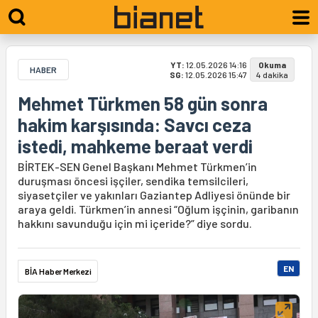
YT:
12.05.2026 14:16
Okuma
HABER
SG:
12.05.2026 15:47
4 dakika
Mehmet Türkmen 58 gün sonra
hakim karşısında: Savcı ceza
istedi, mahkeme beraat verdi
BİRTEK-SEN Genel Başkanı Mehmet Türkmen’in
duruşması öncesi işçiler, sendika temsilcileri,
siyasetçiler ve yakınları Gaziantep Adliyesi önünde bir
araya geldi. Türkmen’in annesi “Oğlum işçinin, garibanın
hakkını savunduğu için mi içeride?” diye sordu.
EN
BİA Haber Merkezi