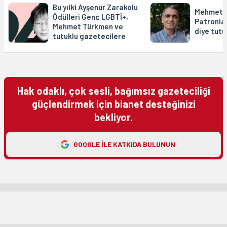
Bu yılki Ayşenur Zarakolu
Mehmet 
Ödülleri Genç LGBTİ+,
Patronlar
Mehmet Türkmen ve
diye tut
tutuklu gazetecilere
Hak odaklı, çok sesli, bağımsız gazeteciliği
güçlendirmek için bianet desteğinizi
bekliyor.
GOOGLE ILE KATKIDA BULUNUN