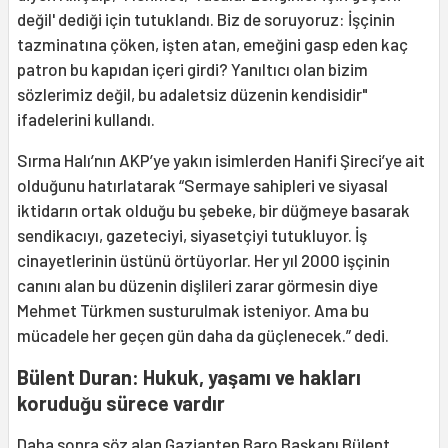
değil' dediği için tutuklandı. Biz de soruyoruz: İşçinin
tazminatına çöken, işten atan, emeğini gasp eden kaç
patron bu kapıdan içeri girdi? Yanıltıcı olan bizim
sözlerimiz değil, bu adaletsiz düzenin kendisidir"
ifadelerini kullandı.
Sırma Halı’nın AKP’ye yakın isimlerden Hanifi Şireci’ye ait
olduğunu hatırlatarak “Sermaye sahipleri ve siyasal
iktidarın ortak olduğu bu şebeke, bir düğmeye basarak
sendikacıyı, gazeteciyi, siyasetçiyi tutukluyor. İş
cinayetlerinin üstünü örtüyorlar. Her yıl 2000 işçinin
canını alan bu düzenin dişlileri zarar görmesin diye
Mehmet Türkmen susturulmak isteniyor. Ama bu
mücadele her geçen gün daha da güçlenecek.” dedi.
Bülent Duran: Hukuk, yaşamı ve hakları
koruduğu sürece vardır
Daha sonra söz alan Gaziantep Baro Başkanı Bülent