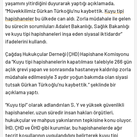
yaşamını yitirdiğini duyurarak yaptığı açıklamada,
“Müvekkilimiz Gürkan Türkoğlu’nu kaybettik.
Kuyu tipi
hapishaneler
bu ülkede can aldı. Zorla müdahale ile gelen
bu sürecin sorumluları Adalet Bakanlığı, Sağlık Bakanlığı
ve kuyu tipi hapishaneleri inşa eden siyasal iktidardır”
ifadelerini kullandı.
Çağdaş Hukukçular Derneği (ÇHD) Hapishane Komisyonu
da “Kuyu tipi hapishanelerin kapatılması talebiyle 266 gün
açlık grevi yapan ve sonrasında hastaneye kaldırılıp zorla
müdahale edilmesiyle 3 aydır yoğun bakımda olan siyasi
tutsak Gürkan Türkoğlu’nu kaybettik.” şeklinde bir
açıklama yaptı.
“Kuyu tipi” olarak adlandırılan S, Y ve yüksek güvenlikli
hapishaneler, uzun süredir insan hakları örgütleri,
hukukçular ve mahpus yakınlarının tepkisine konu oluyor.
İHD, ÇHD ve ÖHD gibi kurumlar, bu hapishanelerde ağır
tecrit koşullarının uygulandığını belirterek kuyu tipi