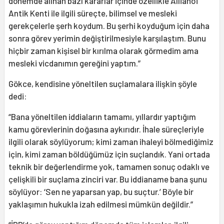
dönemde alınan bazı kararlar içinde özellikle Allianoi
Antik Kenti ile ilgili süreçte, bilimsel ve mesleki
gerekçelerle şerh koydum. Bu şerhi koyduğum için daha
sonra görev yerimin değiştirilmesiyle karşılaştım. Bunu
hiçbir zaman kişisel bir kırılma olarak görmedim ama
mesleki vicdanımın gereğini yaptım.”
Gökce, kendisine yöneltilen suçlamalara ilişkin şöyle
dedi:
“Bana yöneltilen iddiaların tamamı, yıllardır yaptığım
kamu görevlerinin doğasına aykırıdır. İhale süreçleriyle
ilgili olarak söylüyorum; kimi zaman ihaleyi bölmediğimiz
için, kimi zaman böldüğümüz için suçlandık. Yani ortada
teknik bir değerlendirme yok, tamamen sonuç odaklı ve
çelişkili bir suçlama zinciri var. Bu iddianame bana şunu
söylüyor: ‘Sen ne yaparsan yap, bu suçtur.’ Böyle bir
yaklaşımın hukukla izah edilmesi mümkün değildir.”