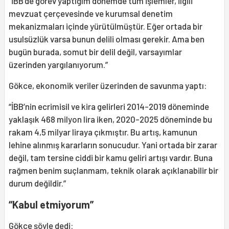
“İBB’de görev yaptığım dönemde tüm işlemler, ilgili
mevzuat çerçevesinde ve kurumsal denetim
mekanizmaları içinde yürütülmüştür. Eğer ortada bir
usulsüzlük varsa bunun delili olması gerekir. Ama ben
bugün burada, somut bir delil değil, varsayımlar
üzerinden yargılanıyorum.”
Gökce, ekonomik veriler üzerinden de savunma yaptı:
“İBB’nin ecrimisil ve kira gelirleri 2014-2019 döneminde
yaklaşık 468 milyon lira iken, 2020-2025 döneminde bu
rakam 4,5 milyar liraya çıkmıştır. Bu artış, kamunun
lehine alınmış kararların sonucudur. Yani ortada bir zarar
değil, tam tersine ciddi bir kamu geliri artışı vardır. Buna
rağmen benim suçlanmam, teknik olarak açıklanabilir bir
durum değildir.”
“Kabul etmiyorum”
Gökce şöyle dedi: