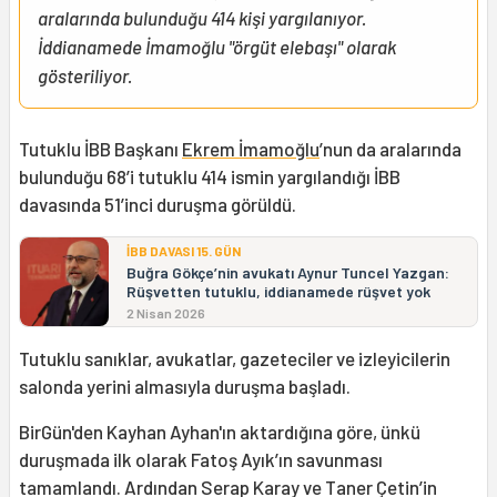
aralarında bulunduğu 414 kişi yargılanıyor.
İddianamede İmamoğlu "örgüt elebaşı" olarak
gösteriliyor.
Tutuklu İBB Başkanı
Ekrem İmamoğlu
’nun da aralarında
bulunduğu 68’i tutuklu 414 ismin yargılandığı İBB
davasında 51’inci duruşma görüldü.
İBB DAVASI 15. GÜN
Buğra Gökçe’nin avukatı Aynur Tuncel Yazgan:
Rüşvetten tutuklu, iddianamede rüşvet yok
2 Nisan 2026
Tutuklu sanıklar, avukatlar, gazeteciler ve izleyicilerin
salonda yerini almasıyla duruşma başladı.
BirGün'den Kayhan Ayhan'ın aktardığına göre, ünkü
duruşmada ilk olarak Fatoş Ayık’ın savunması
tamamlandı. Ardından Serap Karay ve Taner Çetin’in