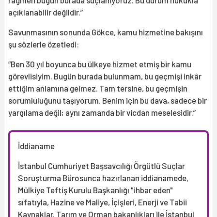
rağmen bugün burada suçlanıyoruz. Bu durum hukukla
açıklanabilir değildir.”
Savunmasının sonunda Gökce, kamu hizmetine bakışını
şu sözlerle özetledi:
“Ben 30 yıl boyunca bu ülkeye hizmet etmiş bir kamu
görevlisiyim. Bugün burada bulunmam, bu geçmişi inkâr
ettiğim anlamına gelmez. Tam tersine, bu geçmişin
sorumluluğunu taşıyorum. Benim için bu dava, sadece bir
yargılama değil; aynı zamanda bir vicdan meselesidir.”
İddianame
İstanbul Cumhuriyet Başsavcılığı Örgütlü Suçlar
Soruşturma Bürosunca hazırlanan iddianamede,
Mülkiye Teftiş Kurulu Başkanlığı "ihbar eden"
sıfatıyla, Hazine ve Maliye, İçişleri, Enerji ve Tabii
Kaynaklar, Tarım ve Orman bakanlıkları ile İstanbul