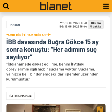
YT:
16.06.2026 16:31
Okuma
HABER
SG:
16.06.2026 16:44
5 dakika
"AÇIK BİR İTİBAR SUİKASTİ"
İBB davasında Buğra Gökce 15 ay
sonra konuştu: “Her adımım suç
sayılıyor”
"İddianamede dikkat edilirse, benim İPA’daki
görevlerimle ilgili hiçbir suçlama yoktur. Suçlama,
yalnızca belli bir dönemdeki idari işlemler üzerinden
kurulmuştur.”
BİA Haber Merkezi