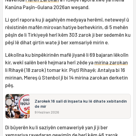
Kanûna Paşîn-Gulana 2026an weşand.
Li gorî rapora ku ji agahiyên medyaya herêmî, neteweyî û
rêxistinên mafên mirovan hatiye berhevkirin, di 5 mehên
pêşîn de li Tirkiyeyê herî kêm 303 zarok ji ber sedemên ku
pêşî lê dihat girtin wate ji ber xemsariyê mirin e.
Lêkolîna ku binpêkirinên mafê jiyanê li 69 bajaran lêkolîn
kir, wekî salên berê hejmara herî zêde ya
mirina zarokan
li Rihayê (18 zarok) tomar kir. Piştî Rihayê; Antalya bi 16
mirinan, Mereş û Stenbol jî bi 14 mirina zarokan derketin
pêş.
Zarokek 16 salî di înşaeta ku lê dihate xebitandin
de mir
9 Hezîran 2026
Di bûyerên ku li saziyên cemaweriyê yan jî ji ber
xemsariya rayedaran qewimîn de herî kêm 46 zarok