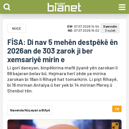
DW:
07.07.2026 14:54
Xwendin
NÛÇE
ND:
07.07.2026 15:02
3 xulek
FİSA: Di nav 5 mehên destpêkê ên
2026an de 303 zarok ji ber
xemsariyê mirin e
Li gorî daneyan, binpêkirina mafê jiyanê yên zarokan li
69 bajaran belav bû. Hejmara herî zêde ya mirina
zarokan bi 18an li Rihayê hat tomarkirin. Li pişt Rihayê,
bi 16 mirinan Antalya û her yek bi 14 mirinan Mereş û
Stenbol tên.
TR
Navenda Nûçeyan a BIAyê