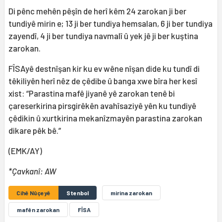
Di pênc mehên pêşîn de herî kêm 24 zarokan ji ber
tundiyê mirin e; 13 ji ber tundiya hemsalan, 6 ji ber tundiya
zayendî, 4 ji ber tundiya navmalî û yek jê ji ber kuştina
zarokan.
FÎSAyê destnîşan kir ku ev wêne nîşan dide ku tundî di
têkiliyên herî nêz de çêdibe û banga xwe bîra her kesî
xist: “Parastina mafê jiyanê yê zarokan tenê bi
çareserkirina pirsgirêkên avahîsaziyê yên ku tundiyê
çêdikin û xurtkirina mekanîzmayên parastina zarokan
dikare pêk bê.”
(EMK/AY)
*Çavkanî: AW
Cihê Nûçeyê
Stenbol
mirina zarokan
mafên zarokan
FİSA