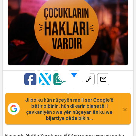
Ji bo ku hûn nûçeyên me li ser Google’ê
bêtir bibînin, hûn dikarin bianetê li
×
çavkaniyên xwe yên nûçeyan ên ku we
bijartiye zêde bikin...
Navenda
Mafên Zarokan
a FÎSAyê rapora xwe ya meha