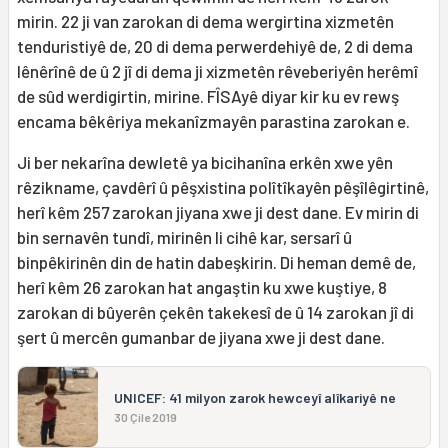
mirin. 22 ji van zarokan di dema wergirtina xizmetên
tenduristiyê de, 20 di dema perwerdehiyê de, 2 di dema
lênêrînê de û 2 jî di dema ji xizmetên rêveberiyên herêmî
de sûd werdigirtin, mirine. FÎSAyê diyar kir ku ev rewş
encama bêkêriya mekanîzmayên parastina zarokan e.
Ji ber nekarîna dewletê ya bicihanîna erkên xwe yên
rêzikname, çavdêrî û pêşxistina polîtîkayên pêşîlêgirtinê,
herî kêm 257 zarokan jiyana xwe ji dest dane. Ev mirin di
bin sernavên tundî, mirinên li cihê kar, sersarî û
binpêkirinên din de hatin dabeşkirin. Di heman demê de,
herî kêm 26 zarokan hat angaştin ku xwe kuştiye, 8
zarokan di bûyerên çekên takekesî de û 14 zarokan jî di
şert û mercên gumanbar de jiyana xwe ji dest dane.
UNICEF: 41 milyon zarok hewceyî alîkariyê ne
30 Çile 2019