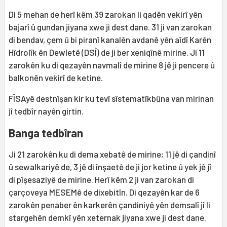
Di 5 mehan de herî kêm 39 zarokan li qadên vekirî yên
bajarî û gundan jiyana xwe ji dest dane. 31 ji van zarokan
di bendav, çem û bi piranî kanalên avdanê yên aîdî Karên
Hîdrolîk ên Dewletê (DSÎ) de ji ber xeniqînê mirine. Ji 11
zarokên ku di qezayên navmalî de mirine 8 jê ji pencere û
balkonên vekirî de ketine.
FÎSAyê destnîşan kir ku tevî sîstematîkbûna van mirinan
jî tedbîr nayên girtin.
Banga tedbîran
Ji 21 zarokên ku di dema xebatê de mirine; 11 jê di çandinî
û sewalkariyê de, 3 jê di înşaetê de ji jor ketine û yek jê jî
di pîşesaziyê de mirine. Herî kêm 2 ji van zarokan di
çarçoveya MESEMê de dixebitîn. Di qezayên kar de 6
zarokên penaber ên karkerên çandiniyê yên demsalî jî li
stargehên demkî yên xeternak jiyana xwe ji dest dane.