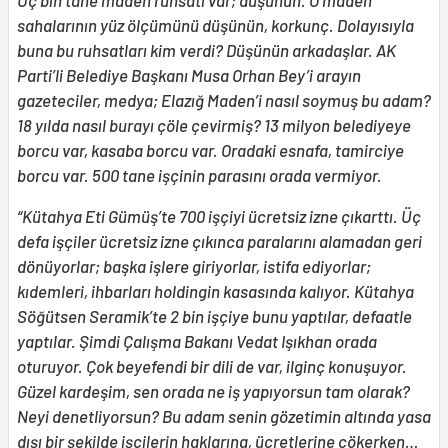
sahalarının yüz ölçümünü düşünün, korkunç. Dolayısıyla
buna bu ruhsatları kim verdi? Düşünün arkadaşlar. AK
Parti’li Belediye Başkanı Musa Orhan Bey’i arayın
gazeteciler, medya; Elazığ Maden’i nasıl soymuş bu adam?
18 yılda nasıl burayı çöle çevirmiş? 13 milyon belediyeye
borcu var, kasaba borcu var. Oradaki esnafa, tamirciye
borcu var. 500 tane işçinin parasını orada vermiyor.
“Kütahya Eti Gümüş’te 700 işçiyi ücretsiz izne çıkarttı. Üç
defa işçiler ücretsiz izne çıkınca paralarını alamadan geri
dönüyorlar; başka işlere giriyorlar, istifa ediyorlar;
kıdemleri, ihbarları holdingin kasasında kalıyor. Kütahya
Söğütsen Seramik’te 2 bin işçiye bunu yaptılar, defaatle
yaptılar. Şimdi Çalışma Bakanı Vedat Işıkhan orada
oturuyor. Çok beyefendi bir dili de var, ilginç konuşuyor.
Güzel kardeşim, sen orada ne iş yapıyorsun tam olarak?
Neyi denetliyorsun? Bu adam senin gözetimin altında yasa
dışı bir şekilde işçilerin haklarına, ücretlerine çökerken…