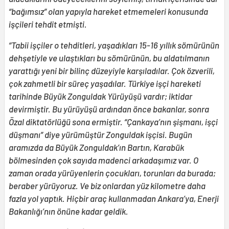
“bağımsız” olan yapıyla hareket etmemeleri konusunda
işçileri tehdit etmişti.
“Tabii işçiler o tehditleri, yaşadıkları 15-16 yıllık sömürünün
dehşetiyle ve ulaştıkları bu sömürünün, bu aldatılmanın
yarattığı yeni bir bilinç düzeyiyle karşıladılar. Çok özverili,
çok zahmetli bir süreç yaşadılar. Türkiye işçi hareketi
tarihinde Büyük Zonguldak Yürüyüşü vardır; iktidar
devirmiştir. Bu yürüyüşü ardından önce bakanlar, sonra
Özal diktatörlüğü sona ermiştir. “Çankaya’nın şişmanı, işçi
düşmanı” diye yürümüştür Zonguldak işçisi. Bugün
aramızda da Büyük Zonguldak’ın Bartın, Karabük
bölmesinden çok sayıda madenci arkadaşımız var. O
zaman orada yürüyenlerin çocukları, torunları da burada;
beraber yürüyoruz. Ve biz onlardan yüz kilometre daha
fazla yol yaptık. Hiçbir araç kullanmadan Ankara’ya, Enerji
Bakanlığı’nın önüne kadar geldik.