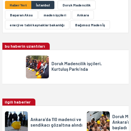
Haber Yeri
İstanbul
Doruk Madencilik
Başaran Aksu
maden işçileri
Ankara
enerji ve tabii kaynaklar bakanlığı
Bağımsız Maden İş
bu haberin uzantıları
Doruk Madencilik işçileri,
Kurtuluş Parkı’nda
ilgili haberler
Doruk Mad
Ankara’da 110 madenci ve
Ankara’da
sendikacı gözaltına alındı
başladı