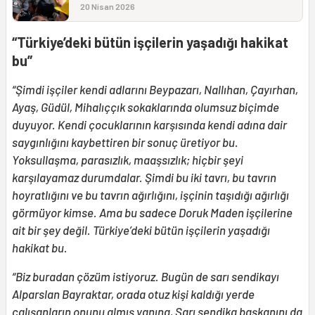
20 Nisan 2026
“Türkiye’deki bütün işçilerin yaşadığı hakikat
bu”
“Şimdi işçiler kendi adlarını Beypazarı, Nallıhan, Çayırhan,
Ayaş, Güdül, Mihalıççık sokaklarında olumsuz biçimde
duyuyor. Kendi çocuklarının karşısında kendi adına dair
saygınlığını kaybettiren bir sonuç üretiyor bu.
Yoksullaşma, parasızlık, maaşsızlık; hiçbir şeyi
karşılayamaz durumdalar. Şimdi bu iki tavrı, bu tavrın
hoyratlığını ve bu tavrın ağırlığını, işçinin taşıdığı ağırlığı
görmüyor kimse. Ama bu sadece Doruk Maden işçilerine
ait bir şey değil. Türkiye’deki bütün işçilerin yaşadığı
hakikat bu.
“Biz buradan çözüm istiyoruz. Bugün de sarı sendikayı
Alparslan Bayraktar, orada otuz kişi kaldığı yerde
çalışanların onunu almış yanına, Sarı sendika başkanını da