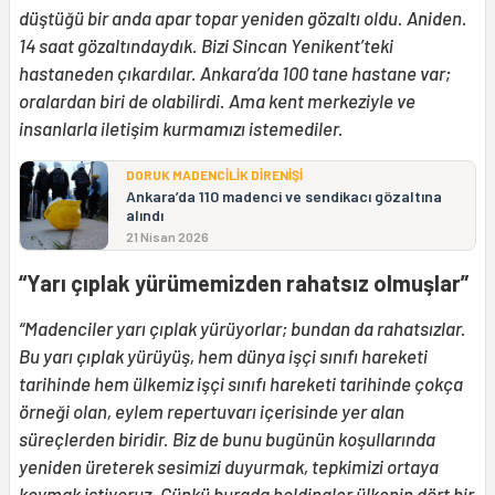
düştüğü bir anda apar topar yeniden gözaltı oldu. Aniden.
14 saat gözaltındaydık. Bizi Sincan Yenikent’teki
hastaneden çıkardılar. Ankara’da 100 tane hastane var;
oralardan biri de olabilirdi. Ama kent merkeziyle ve
insanlarla iletişim kurmamızı istemediler.
DORUK MADENCİLİK DİRENİŞİ
Ankara’da 110 madenci ve sendikacı gözaltına
alındı
21 Nisan 2026
“Yarı çıplak yürümemizden rahatsız olmuşlar”
“Madenciler yarı çıplak yürüyorlar; bundan da rahatsızlar.
Bu yarı çıplak yürüyüş, hem dünya işçi sınıfı hareketi
tarihinde hem ülkemiz işçi sınıfı hareketi tarihinde çokça
örneği olan, eylem repertuvarı içerisinde yer alan
süreçlerden biridir. Biz de bunu bugünün koşullarında
yeniden üreterek sesimizi duyurmak, tepkimizi ortaya
koymak istiyoruz. Çünkü burada holdingler ülkenin dört bir