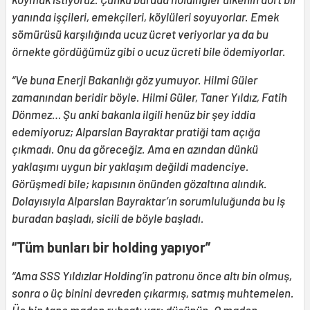
yanında işçileri, emekçileri, köylüleri soyuyorlar. Emek
sömürüsü karşılığında ucuz ücret veriyorlar ya da bu
örnekte gördüğümüz gibi o ucuz ücreti bile ödemiyorlar.
“Ve buna Enerji Bakanlığı göz yumuyor. Hilmi Güler
zamanından beridir böyle. Hilmi Güler, Taner Yıldız, Fatih
Dönmez… Şu anki bakanla ilgili henüz bir şey iddia
edemiyoruz; Alparslan Bayraktar pratiği tam açığa
çıkmadı. Onu da göreceğiz. Ama en azından dünkü
yaklaşımı uygun bir yaklaşım değildi madenciye.
Görüşmedi bile; kapısının önünden gözaltına alındık.
Dolayısıyla Alparslan Bayraktar’ın sorumluluğunda bu iş
buradan başladı, sicili de böyle başladı.
“Tüm bunları bir holding yapıyor”
“Ama SSS Yıldızlar Holding’in patronu önce altı bin olmuş,
sonra o üç binini devreden çıkarmış, satmış muhtemelen.
Üç bin tane maden ruhsatı var; düşünün. O maden