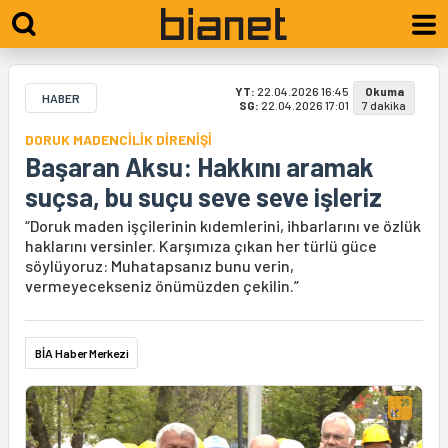
YT:
22.04.2026 16:45
Okuma
HABER
SG:
22.04.2026 17:01
7 dakika
DORUK MADENCİLİK DİRENİŞİ
Başaran Aksu: Hakkını aramak
suçsa, bu suçu seve seve işleriz
“Doruk maden işçilerinin kıdemlerini, ihbarlarını ve özlük
haklarını versinler. Karşımıza çıkan her türlü güce
söylüyoruz: Muhatapsanız bunu verin,
vermeyecekseniz önümüzden çekilin.”
BİA Haber Merkezi