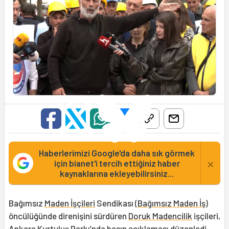
Haberlerimizi Google'da daha sık görmek
×
için bianet'i tercih ettiğiniz haber
kaynaklarına ekleyebilirsiniz...
Bağımsız
Maden İşçileri
Sendikası (
Bağımsız Maden İş
)
öncülüğünde direnişini sürdüren
Doruk Madencilik
işçileri,
Ankara
Kurtuluş Parkı’nda basın açıklaması düzenledi.