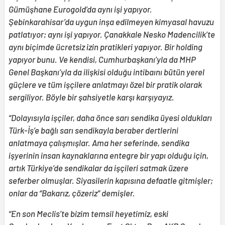
Gümüşhane Eurogold’da aynı işi yapıyor.
Şebinkarahisar’da uygun inşa edilmeyen kimyasal havuzu
patlatıyor; aynı işi yapıyor. Çanakkale Nesko Madencilik’te
aynı biçimde ücretsiz izin pratikleri yapıyor. Bir holding
yapıyor bunu. Ve kendisi, Cumhurbaşkanı’yla da MHP
Genel Başkanı’yla da ilişkisi olduğu intibaını bütün yerel
güçlere ve tüm işçilere anlatmayı özel bir pratik olarak
sergiliyor. Böyle bir şahsiyetle karşı karşıyayız.
“Dolayısıyla işçiler, daha önce sarı sendika üyesi oldukları
Türk-İş’e bağlı sarı sendikayla beraber dertlerini
anlatmaya çalışmışlar. Ama her seferinde, sendika
işyerinin insan kaynaklarına entegre bir yapı olduğu için,
artık Türkiye’de sendikalar da işçileri satmak üzere
seferber olmuşlar. Siyasilerin kapısına defaatle gitmişler;
onlar da “Bakarız, çözeriz” demişler.
“En son Meclis’te bizim temsil heyetimiz, eski