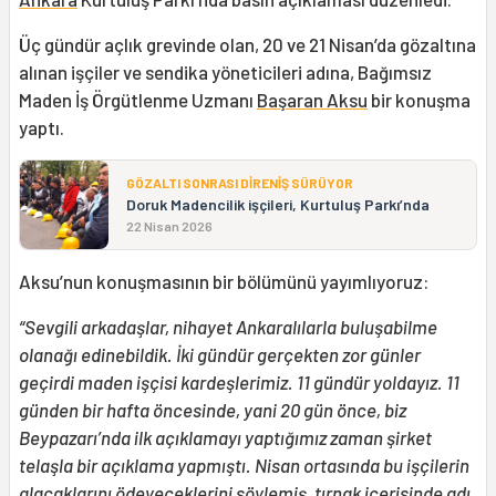
Üç gündür açlık grevinde olan, 20 ve 21 Nisan’da gözaltına
alınan işçiler ve sendika yöneticileri adına, Bağımsız
Maden İş Örgütlenme Uzmanı
Başaran Aksu
bir konuşma
yaptı.
GÖZALTI SONRASI DİRENİŞ SÜRÜYOR
Doruk Madencilik işçileri, Kurtuluş Parkı’nda
22 Nisan 2026
Aksu’nun konuşmasının bir bölümünü yayımlıyoruz:
“Sevgili arkadaşlar, nihayet Ankaralılarla buluşabilme
olanağı edinebildik. İki gündür gerçekten zor günler
geçirdi maden işçisi kardeşlerimiz. 11 gündür yoldayız. 11
günden bir hafta öncesinde, yani 20 gün önce, biz
Beypazarı’nda ilk açıklamayı yaptığımız zaman şirket
telaşla bir açıklama yapmıştı. Nisan ortasında bu işçilerin
alacaklarını ödeyeceklerini söylemiş, tırnak içerisinde adı