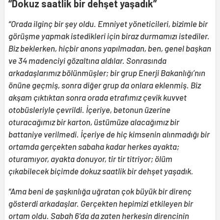
“Dokuz saatlik bir dehşet yaşadık”
“Orada ilginç bir şey oldu. Emniyet yöneticileri, bizimle bir
görüşme yapmak istedikleri için biraz durmamızı istediler.
Biz beklerken, hiçbir anons yapılmadan, ben, genel başkan
ve 34 madenciyi gözaltına aldılar. Sonrasında
arkadaşlarımız bölünmüşler; bir grup Enerji Bakanlığı’nın
önüne geçmiş, sonra diğer grup da onlara eklenmiş. Biz
akşam çıktıktan sonra orada etrafımız çevik kuvvet
otobüsleriyle çevrildi. İçeriye, betonun üzerine
oturacağımız bir karton, üstümüze alacağımız bir
battaniye verilmedi. İçeriye de hiç kimsenin alınmadığı bir
ortamda gerçekten sabaha kadar herkes ayakta;
oturamıyor, ayakta donuyor, tir tir titriyor; ölüm
çıkabilecek biçimde dokuz saatlik bir dehşet yaşadık.
“Ama beni de şaşkınlığa uğratan çok büyük bir direnç
gösterdi arkadaşlar. Gerçekten hepimizi etkileyen bir
ortam oldu. Sabah 6’da da zaten herkesin direncinin