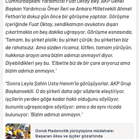
Cumhurbaşkanı Yardımcısı Fuat Oktay Bey, AKP Genel
Başkan Yardımcısı Ömer İleri ve Ankara Milletvekili Ahmet
Fethan’la dokuz gün önce bir görüşme yaptılar. Görüşme
içeriğinde Fuat Oktay, sendikamızın avukatını dışarı
çıkartmakla on beş dakika uğraşıyor. Görüşme esnasında,
'Tamam, bu şirket pislik; bu şirket çürük; bu şirketten biz
de rahatsızız. Ama sizden ricamız, lütfen, tamam yürüyün,
hakkınızı arayın ama bizim adımızı anmayın' diyor.
Diyebildikleri şey bu. 'Elbette biz de bir çare arıyoruz ama
bizim adımızı anmayın.'
“Sonra Leyla Şahin Usta Hanım’la görüşüyorlar, AKP Grup
Başkanvekili. O da şirketi daha ağır sözlerle eleştiriyor,
işçilerin yerden göğe kadar haklı olduğunu söylüyor,
bununla uğraşacağını söylüyor; ama o da aynı ricada
bulunuyor: 'Bizim adımızı anmayın.'
Doruk Madencilik yürüyüşüne müdahale;
Başaran Aksu ve işçiler gözaltında