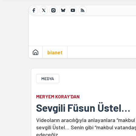
bianet
MEDYA
MERYEM KORAY’DAN
Sevgili Füsun Üstel…
Videoların aracılığıyla anlayanlara “makb
sevgili Üstel… Senin gibi “makbul vatanda
edeceğiz.