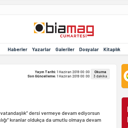
Haberler
Yazarlar
Galeriler
Dosyalar
Kitaplık
Yayın Tarihi:
1 Haziran 2019 00:00
Okuma
Son Güncelleme:
1 Haziran 2019 00:00
3 dakika
ul vatandaşlık” dersi vermeye devam ediyorsun
şlığı” kıranlar oldukça da umutlu olmaya devam