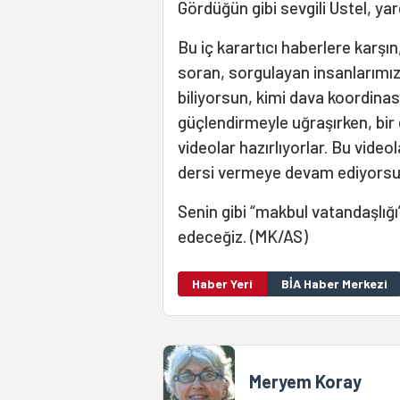
Gördüğün gibi sevgili Üstel, yarg
Bu iç karartıcı haberlere karşın
soran, sorgulayan insanlarımız 
biliyorsun, kimi dava koordinas
güçlendirmeyle uğraşırken, bir
videolar hazırlıyorlar. Bu video
dersi vermeye devam ediyorsun
Senin gibi “makbul vatandaşlığ
edeceğiz. (MK/AS)
Haber Yeri
BİA Haber Merkezi
Meryem Koray