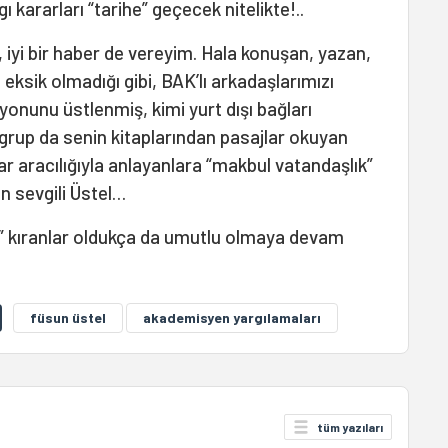
ı kararları “tarihe” geçecek nitelikte!..
, iyi bir haber de vereyim. Hala konuşan, yazan,
eksik olmadığı gibi, BAK’lı arkadaşlarımızı
yonunu üstlenmiş, kimi yurt dışı bağları
 grup da senin kitaplarından pasajlar okuyan
lar aracılığıyla anlayanlara “makbul vatandaşlık”
 sevgili Üstel…
ı” kıranlar oldukça da umutlu olmaya devam
füsun üstel
akademisyen yargılamaları
tüm yazıları