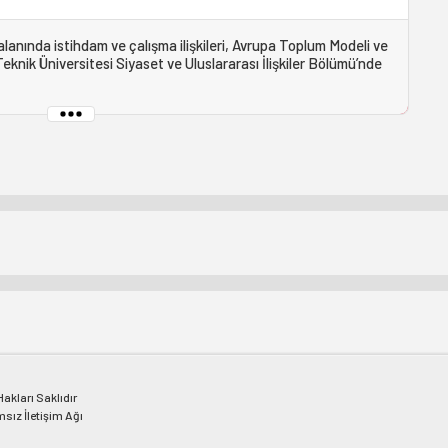
alanında istihdam ve çalışma ilişkileri, Avrupa Toplum Modeli ve
Teknik Üniversitesi Siyaset ve Uluslararası İlişkiler Bölümü’nde
kları Saklıdır
msız İletişim Ağı