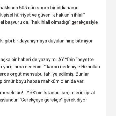
 hakkında 503 gün sonra bir iddianame
şisel hürriyet ve güvenlik hakkının ihlali”
el başvuru da, “hak ihlali olmadığı”
gerekçesiyle
i gibi bir dayanışmaya duyulan hınç bitmiyor
başka bir haberi de yazayım: AYM’nin “heyette
 yargılama nedenidir” kararı nedeniyle Hizbullah
erce örgüt mensubu tahliye edilmiş. Bunlar
nıp ömür boyu hapse mahkûm olan da var.
esele bu!.. YSK’nın İstanbul seçimlerini iptal
uşsundur. “Gerekçeye gerekçe” gerek diyor