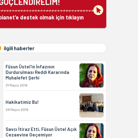
GÜÇLENDİRELİM!
bianet'e destek olmak için tıklayın
ilgili haberler
Füsun Üstel'in İnfazının
Durdurulması Reddi Kararında
Muhalefet Şerhi
31 Mayıs 2019
Hakikatimiz Bu!
29 Mayıs 2019
Savcı İtiraz Etti, Füsun Üstel Açık
Cezaevine Geçemiyor