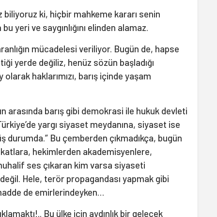
z biliyoruz ki, hiçbir mahkeme kararı senin
 bu yeri ve saygınlığını elinden alamaz.
karanlığın mücadelesi veriliyor. Bugün de, hapse
ttiği yerde değiliz, henüz sözün başladığı
y olarak haklarımızı, barış içinde yaşam
ın arasında barış gibi demokrasi ile hukuk devleti
 “Türkiye’de yargı siyaset meydanına, siyaset ise
ş durumda.” Bu çemberden çıkmadıkça, bugün
ukatlara, hekimlerden akademisyenlere,
uhalif ses çıkaran kim varsa siyaseti
ğil. Hele, terör propagandası yapmak gibi
i madde de emirlerindeyken…
lamaktı!.. Bu ülke için aydınlık bir gelecek