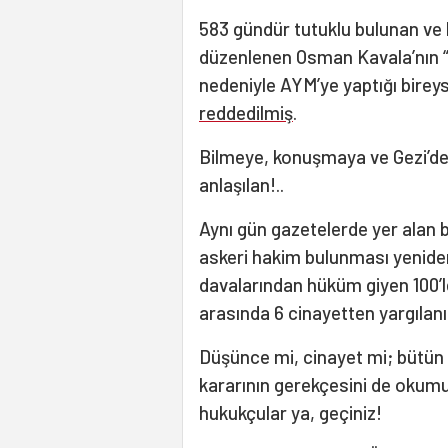
583 gündür tutuklu bulunan ve
düzenlenen Osman Kavala’nın “ki
nedeniyle AYM’ye yaptığı bireys
reddedilmiş
.
Bilmeye, konuşmaya ve Gezi’dek
anlaşılan!..
Aynı gün gazetelerde yer alan 
askeri hakim bulunması yeniden
davalarından hüküm giyen 100’l
arasında 6 cinayetten yargıla
Düşünce mi, cinayet mi; bütün m
kararının gerekçesini de okum
hukukçular ya, geçiniz!