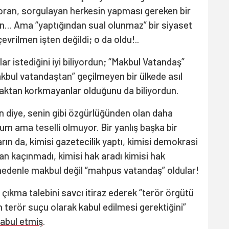
oran, sorgulayan herkesin yapması gereken bir
tin… Ama “yaptığından sual olunmaz” bir siyaset
rilmen işten değildi; o da oldu!..
ar istediğini iyi biliyordun; “Makbul Vatandaş”
kbul vatandaştan” geçilmeyen bir ülkede asıl
maktan korkmayanlar olduğunu da biliyordun.
un diye, senin gibi özgürlüğünden olan daha
orum ama teselli olmuyor. Bir yanlış başka bir
arın da, kimisi gazetecilik yaptı, kimisi demokrasi
tan kaçınmadı, kimisi hak aradı kimisi hak
nedenle makbul değil “mahpus vatandaş” oldular!
ıkma talebini savcı itiraz ederek “terör örgütü
erör suçu olarak kabul edilmesi gerektiğini”
kabul etmiş
.