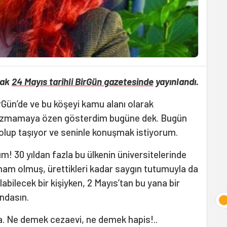
rak
24 Mayıs tarihli BirGün gazetesinde
yayınlandı.
Gün’de ve bu köşeyi kamu alanı olarak
yazmamaya özen gösterdim bugüne dek. Bugün
olup taşıyor ve seninle konuşmak istiyorum.
m! 30 yıldan fazla bu ülkenin üniversitelerinde
lham olmuş, ürettikleri kadar saygın tutumuyla da
abilecek bir kişiyken, 2 Mayıs’tan bu yana bir
ındasın.
na. Ne demek cezaevi, ne demek hapis!..