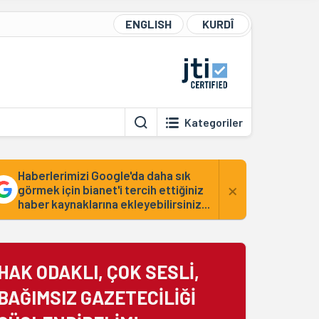
ENGLISH
KURDÎ
Kategoriler
Haberlerimizi Google'da daha sık
×
görmek için bianet'i tercih ettiğiniz
haber kaynaklarına ekleyebilirsiniz...
HAK ODAKLI, ÇOK SESLİ,
BAĞIMSIZ GAZETECİLİĞİ