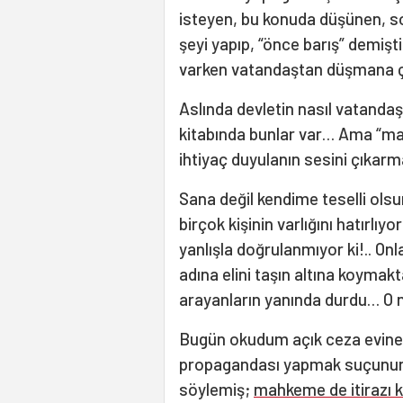
isteyen, bu konuda düşünen, s
şeyi yapıp, “önce barış” demiş
varken vatandaştan düşmana çev
Aslında devletin nasıl vatandaşl
kitabında bunlar var… Ama “ma
ihtiyaç duyulanın sesini çıkar
Sana değil kendime teselli ols
birçok kişinin varlığını hatırlıy
yanlışla doğrulanmıyor ki!.. Onl
adına elini taşın altına koymak
arayanların yanında durdu… O 
Bugün okudum açık ceza evine ç
propagandası yapmak suçunun t
söylemiş;
mahkeme de itirazı 