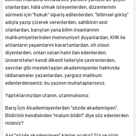
olanlardan, hâlâ olmak isteyenlerden, düzenlerinin
sürmesi için “hukuk” sipariş edilenlerden, “bilimsel görüş”
adıyla yazıp çizerek verenlerden, sahibinin sesi
olanlardan, barıştan yana bilim insanlarının
mahkumiyetlerinden memnuniyet duyanlardan, KHK ile
atılanların yaşamlarını karartanlardan, oh olsun
diyenlerden, onları vatan haini ilan edenlerden,
üniversiteleri kendi dikenli telleriyle çevirenlerden,
savcılar gibi meslektaşları akademisyenler hakkında
iddianameler yazanlardan, yargısız mahkum
edenlerdenseniz; bu yazının muhataplarısınız.
Yaptıklarınızdan utanın, utanmalısınız.
Barış İçin Akademisyenlerden “sözde akademisyen”,
Bildirinin kendisinden “malum bildiri” diye söz edenlerden
misiniz?
Asıl “sözde akademisyen” kimler acaba? Siz ve sizin