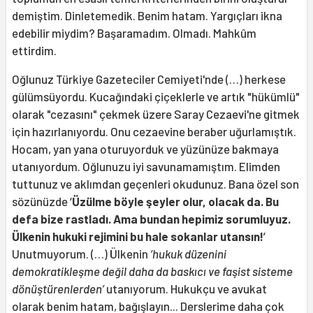
demiştim. Dinletemedik. Benim hatam. Yargıçları ikna
edebilir miydim? Başaramadım. Olmadı. Mahkûm
ettirdim.
Oğlunuz Türkiye Gazeteciler Cemiyeti'nde (…) herkese
gülümsüyordu. Kucağındaki çiçeklerle ve artık "hükümlü"
olarak "cezasını" çekmek üzere Saray Cezaevi'ne gitmek
için hazırlanıyordu. Onu cezaevine beraber uğurlamıştık.
Hocam, yan yana oturuyorduk ve yüzünüze bakmaya
utanıyordum. Oğlunuzu iyi savunamamıştım. Elimden
tuttunuz ve aklımdan geçenleri okudunuz. Bana özel son
sözünüzde ‘
Üzülme böyle şeyler olur, olacak da. Bu
defa bize rastladı. Ama bundan hepimiz sorumluyuz.
Ülkenin hukuki rejimini bu hale sokanlar utansın!
’
Unutmuyorum. (…) Ülkenin
‘hukuk düzenini
demokratikleşme değil daha da baskıcı ve faşist sisteme
dönüştürenlerden’
utanıyorum. Hukukçu ve avukat
olarak benim hatam, bağışlayın... Derslerime daha çok