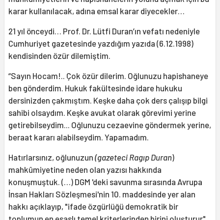
karar kullanılacak, adına emsal karar diyecekler…
21 yıl önceydi… Prof. Dr. Lütfi Duran’ın vefatı nedeniyle
Cumhuriyet gazetesinde yazdığım yazıda (6.12.1998)
kendisinden özür dilemiştim.
“Sayın Hocam!.. Çok özür dilerim. Oğlunuzu hapishaneye
ben gönderdim. Hukuk fakültesinde idare hukuku
dersinizden çakmıştım. Keşke daha çok ders çalışıp bilgi
sahibi olsaydım. Keşke avukat olarak görevimi yerine
getirebilseydim... Oğlunuzu cezaevine göndermek yerine,
beraat kararı alabilseydim. Yapamadım.
Hatırlarsınız, oğlunuzun
(gazeteci Ragıp Duran
)
mahkûmiyetine neden olan yazısı hakkında
konuşmuştuk. (…) DGM 'deki savunma sırasında Avrupa
İnsan Hakları Sözleşmesi'nin 10. maddesinde yer alan
hakkı açıklayıp, "ifade özgürlüğü demokratik bir
toplumun en esaslı temel kriterlerinden birini oluşturur"