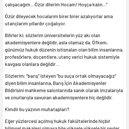
çalışacağım... Özür dilerim Hocam! Hoşça kalın...”
Özür dileyecek hocalarım birer birer azalıyorlar ama
utançlarım yıllardır çoğalıyor.
Bilirler ki; sözlerim üniversitelerin yüz akı olan
akademisyenlere değildir, asla olamaz da. Öfkem,
günümüz hukuk düzenin istisnaları olan bilim insanlarına,
profesörlere, doçentlere, utanç verici hukuk sistemiyle
kavgası olanlara değildir…
Sözlerim; “barış” isteyen “bu suça ortak olmayacağız”
diyen bilim insanlarına, Barış İçin Akademisyenler
Bildirisini mahkeme salonlarında sanık olarak imzalarıyla
ve onurlarıyla savunan akademisyenlere hiç değildir.
Kimdir bu yazının muhatapları?
Eğer yüzlercesi açılmış hukuk fakültelerinde hiçbir
bilimsel makalesi olmasa bile yüksele yüksele bir şeyler