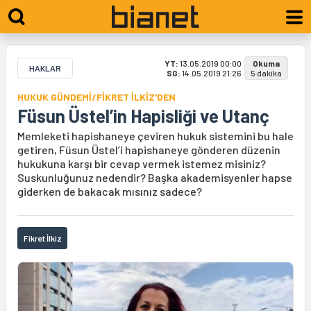
YT:
13.05.2019 00:00
Okuma
HAKLAR
SG:
14.05.2019 21:26
5 dakika
HUKUK GÜNDEMİ/FİKRET İLKİZ'DEN
Füsun Üstel’in Hapisliği ve Utanç
Memleketi hapishaneye çeviren hukuk sistemini bu hale
getiren, Füsun Üstel’i hapishaneye gönderen düzenin
hukukuna karşı bir cevap vermek istemez misiniz?
Suskunluğunuz nedendir? Başka akademisyenler hapse
giderken de bakacak mısınız sadece?
Fikret İlkiz