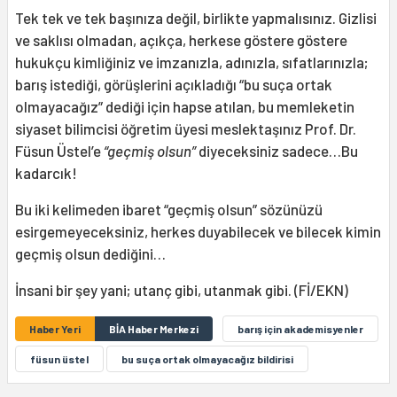
Tek tek ve tek başınıza değil, birlikte yapmalısınız. Gizlisi
ve saklısı olmadan, açıkça, herkese göstere göstere
hukukçu kimliğiniz ve imzanızla, adınızla, sıfatlarınızla;
barış istediği, görüşlerini açıkladığı “bu suça ortak
olmayacağız” dediği için hapse atılan, bu memleketin
siyaset bilimcisi öğretim üyesi meslektaşınız Prof. Dr.
Füsun Üstel’e
“geçmiş olsun”
diyeceksiniz sadece…Bu
kadarcık!
Bu iki kelimeden ibaret “geçmiş olsun” sözünüzü
esirgemeyeceksiniz, herkes duyabilecek ve bilecek kimin
geçmiş olsun dediğini…
İnsani bir şey yani; utanç gibi, utanmak gibi. (Fİ/EKN)
Haber Yeri
BİA Haber Merkezi
barış için akademisyenler
füsun üstel
bu suça ortak olmayacağız bildirisi