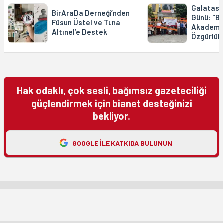
Galatasa
BirAraDa Derneği’nden
Günü: "Ba
Füsun Üstel ve Tuna
Akademis
Altınel’e Destek
Özgürlük
Hak odaklı, çok sesli, bağımsız gazeteciliği
güçlendirmek için bianet desteğinizi
bekliyor.
GOOGLE ILE KATKIDA BULUNUN