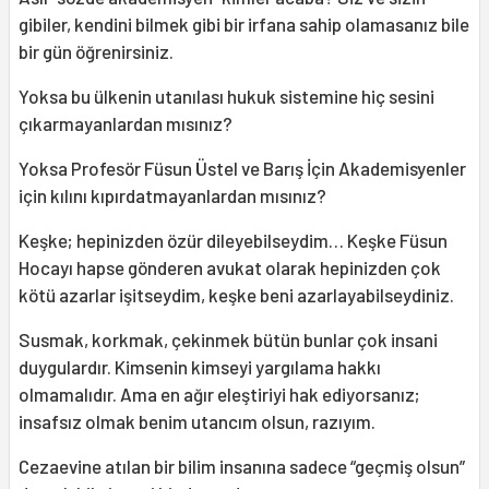
gibiler, kendini bilmek gibi bir irfana sahip olamasanız bile
bir gün öğrenirsiniz.
Yoksa bu ülkenin utanılası hukuk sistemine hiç sesini
çıkarmayanlardan mısınız?
Yoksa Profesör Füsun Üstel ve Barış İçin Akademisyenler
için kılını kıpırdatmayanlardan mısınız?
Keşke; hepinizden özür dileyebilseydim… Keşke Füsun
Hocayı hapse gönderen avukat olarak hepinizden çok
kötü azarlar işitseydim, keşke beni azarlayabilseydiniz.
Susmak, korkmak, çekinmek bütün bunlar çok insani
duygulardır. Kimsenin kimseyi yargılama hakkı
olmamalıdır. Ama en ağır eleştiriyi hak ediyorsanız;
insafsız olmak benim utancım olsun, razıyım.
Cezaevine atılan bir bilim insanına sadece “geçmiş olsun”