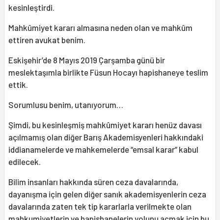
kesinleştirdi.
Mahkûmiyet kararı almasına neden olan ve mahkûm
ettiren avukat benim.
Eskişehir’de 8 Mayıs 2019 Çarşamba günü bir
meslektaşımla birlikte Füsun Hocayı hapishaneye teslim
ettik.
Sorumlusu benim, utanıyorum…
Şimdi, bu kesinleşmiş mahkûmiyet kararı henüz davası
açılmamış olan diğer Barış Akademisyenleri hakkındaki
iddianamelerde ve mahkemelerde “emsal karar” kabul
edilecek.
Bilim insanları hakkında süren ceza davalarında,
dayanışma için gelen diğer sanık akademisyenlerin ceza
davalarında zaten tek tip kararlarla verilmekte olan
mahkumiyetlerin ve hapishanelerin yolunu açmak için bu