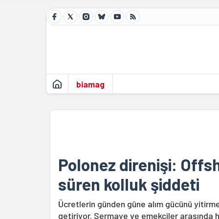
biamag
Polonez direnişi: Offs
süren kolluk şiddeti
Ücretlerin günden güne alım gücünü yitirm
getiriyor. Sermaye ve emekçiler arasında