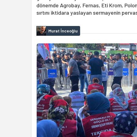
dönemde Agrobay, Fernas, Eti Krom, Polon
sırtını iktidara yaslayan sermayenin pervas
Murat İnceoğlu