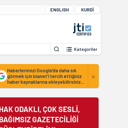
ENGLISH
KURDÎ
Kategoriler
Haberlerimizi Google'da daha sık
×
görmek için bianet'i tercih ettiğiniz
haber kaynaklarına ekleyebilirsiniz...
HAK ODAKLI, ÇOK SESLİ,
BAĞIMSIZ GAZETECİLİĞİ