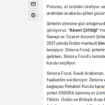
Polonez, et ürünleri üretiyor ve 
ardından acaba bu şirket gücün
Şirketin sitesine göz attığımızd
görüyoruz.
"Abant Çiftliği"
mar
Sanayi ve Ticaret Anonim Şirket
2021 yılında Ürdün merkezli
Sin
kesişiyor. Siniora Food, şirket
gelirken, Siniora Food'u temsi
kurulu seçiliyor.
Siniora Food, Suudi Arabistan, B
faaliyetini sürdürüyor. Sinior
bağlayan Rekabet Kurulu
karar
şirket SINIORA işlenmiş et üretim
Filistin, Ürdün ve Birleşik Arap