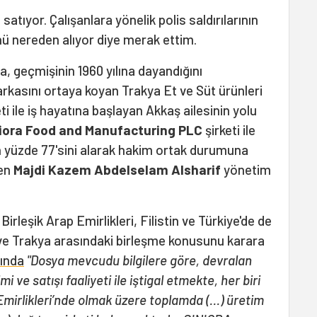
satıyor. Çalışanlara yönelik polis saldırılarının
ü nereden alıyor diye merak ettim.
a, geçmişinin 1960 yılına dayandığını
kasını ortaya koyan Trakya Et ve Süt ürünleri
i ile iş hayatına başlayan Akkaş ailesinin yolu
iora Food
and Manufacturing PLC
şirketi ile
in yüzde 77'sini alarak hakim ortak durumuna
len
Majdi Kazem Abdelselam Alsharif
yönetim
irleşik Arap Emirlikleri, Filistin ve Türkiye'de de
a ve Trakya arasındaki birleşme konusunu karara
ında
"Dosya mevcudu bilgilere göre, devralan
i ve satışı faaliyeti ile iştigal etmekte, her biri
 Emirlikleri’nde olmak üzere toplamda (...) üretim