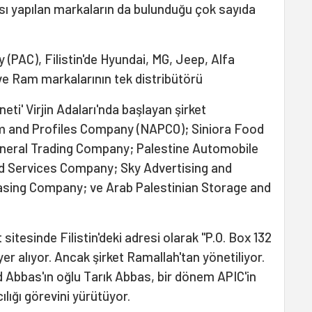
sı yapılan markaların da bulunduğu çok sayıda
PAC), Filistin'de Hyundai, MG, Jeep, Alfa
ve Ram markalarının tek distribütörü
eti' Virjin Adaları'nda başlayan şirket
m and Profiles Company (NAPCO); Siniora Food
eneral Trading Company; Palestine Automobile
d Services Company; Sky Advertising and
ing Company; ve Arab Palestinian Storage and
 sitesinde Filistin'deki adresi olarak "P.O. Box 132
er alıyor. Ancak şirket Ramallah'tan yönetiliyor.
 Abbas'ın oğlu Tarık Abbas, bir dönem APIC'in
lığı görevini yürütüyor.