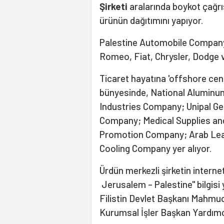
Şirketi
aralarında boykot çağrı
ürünün dağıtımını yapıyor.
Palestine Automobile Company (
Romeo, Fiat, Chrysler, Dodge 
Ticaret hayatına 'offshore cenn
bünyesinde, National Aluminu
Industries Company; Unipal G
Company; Medical Supplies an
Promotion Company; Arab Leas
Cooling Company yer alıyor.
Ürdün merkezli şirketin internet
Jerusalem – Palestine" bilgisi y
Filistin Devlet Başkanı Mahmud
Kurumsal İşler Başkan Yardımcı