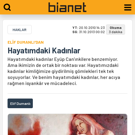
YT:
20.10.2010 14:23
Okuma
HAKLAR
SG:
31.10.2013 00:02
3 dakika
ELİF DUMANLI'DAN
Hayatımdaki Kadınlar
Hayatımdaki kadınlar Eyüp Can'ınkilere benzemiyor.
Ama ikimizin de ortak bir noktası var. Hayatımızdaki
kadınlar kimliğimize giydirilmiş gömlekleri tek tek
soyuyorlar. Ve benim hayatımdaki kadınlar, her acıya
rağmen isyankâr ve mücadeleci.
Elif Dumanlı