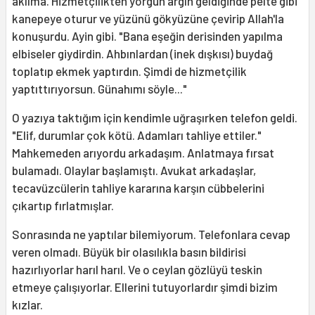
aklıma. Hizmetçilikten yorgun argın geldiğinde pelte gibi
kanepeye oturur ve yüzünü gökyüzüne çevirip Allah'la
konuşurdu. Ayin gibi. "Bana eşeğin derisinden yapılma
elbiseler giydirdin. Ahbınlardan (inek dışkısı) buydağ
toplatıp ekmek yaptırdın. Şimdi de hizmetçilik
yaptıttırıyorsun. Günahımı söyle..."
O yazıya taktığım için kendimle uğraşırken telefon geldi.
"Elif, durumlar çok kötü. Adamları tahliye ettiler."
Mahkemeden arıyordu arkadaşım. Anlatmaya fırsat
bulamadı. Olaylar başlamıştı. Avukat arkadaşlar,
tecavüzcülerin tahliye kararına karşın cübbelerini
çıkartıp fırlatmışlar.
Sonrasında ne yaptılar bilemiyorum. Telefonlara cevap
veren olmadı. Büyük bir olasılıkla basın bildirisi
hazırlıyorlar harıl harıl. Ve o ceylan gözlüyü teskin
etmeye çalışıyorlar. Ellerini tutuyorlardır şimdi bizim
kızlar.