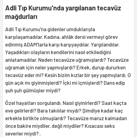
Adli Tıp Kurumu'nda yargılanan tecavüz
mağdurları
Adli Tıp Kurumu'na gidenler umduklarıyla
karşılaşamadılar. Kadına, ahlâk dersi vermeyi görev
edinmiş ADAM'larla karşı karşıyaydılar. Yargılandılar.
Yaşadıkları olayların kendilerini nasıl etkilediğini
anlatamadılar. Neden tecavüze uğramışlardı? Tecavüze
uğramak için neler yapmışlardı? Erkek, durup dururken
tecavüz eder mi? Kesin bizim kızlar bir şey yapmışlardı. O
gün açık mı giyinmişlerdi? İçki mi içmişlerdi? Dans edip
şuh şuh gülmüşler miydi?
Özel hayatları sorgulandı. Nasıl giyinirlerdi? Saat kaçta
eve gelirlerdi? Bara takılılar mıydı? Şimdiye kadar kaç
erkekle birlikte olmuşlardı? Tecavüze maruz kalmadan
önce bakire miydiler, değil miydiler? Kısacası seks
severler miydi?..