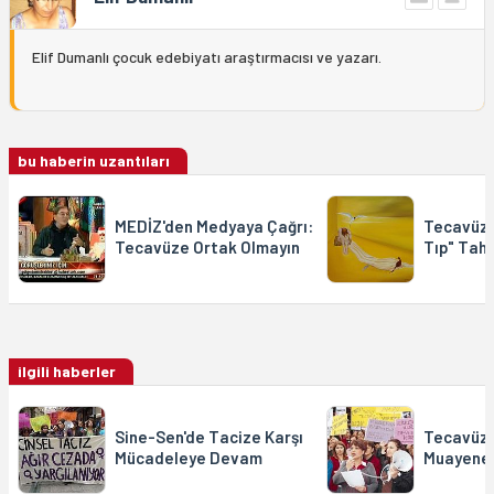
Elif Dumanlı çocuk edebiyatı araştırmacısı ve yazarı.
bu haberin uzantıları
MEDİZ'den Medyaya Çağrı:
Tecavüz S
Tecavüze Ortak Olmayın
Tıp" Tahl
ilgili haberler
Sine-Sen'de Tacize Karşı
Tecavüz 
Mücadeleye Devam
Muayene 