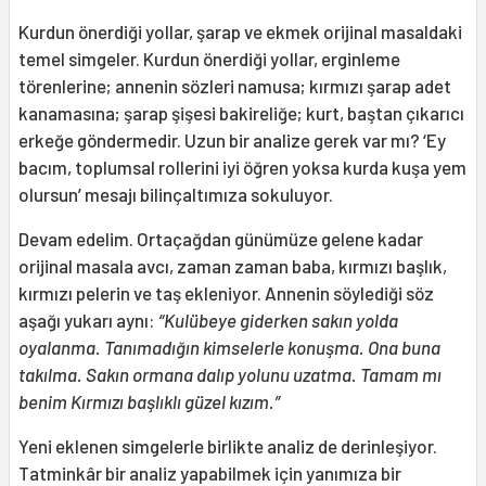
Kurdun önerdiği yollar, şarap ve ekmek orijinal masaldaki
temel simgeler. Kurdun önerdiği yollar, erginleme
törenlerine; annenin sözleri namusa; kırmızı şarap adet
kanamasına; şarap şişesi bakireliğe; kurt, baştan çıkarıcı
erkeğe göndermedir. Uzun bir analize gerek var mı? ‘Ey
bacım, toplumsal rollerini iyi öğren yoksa kurda kuşa yem
olursun’ mesajı bilinçaltımıza sokuluyor.
Devam edelim. Ortaçağdan günümüze gelene kadar
orijinal masala avcı, zaman zaman baba, kırmızı başlık,
kırmızı pelerin ve taş ekleniyor. Annenin söylediği söz
aşağı yukarı aynı:
“Kulübeye giderken sakın yolda
oyalanma. Tanımadığın kimselerle konuşma. Ona buna
takılma. Sakın ormana dalıp yolunu uzatma. Tamam mı
benim Kırmızı başlıklı güzel kızım.”
Yeni eklenen simgelerle birlikte analiz de derinleşiyor.
Tatminkâr bir analiz yapabilmek için yanımıza bir