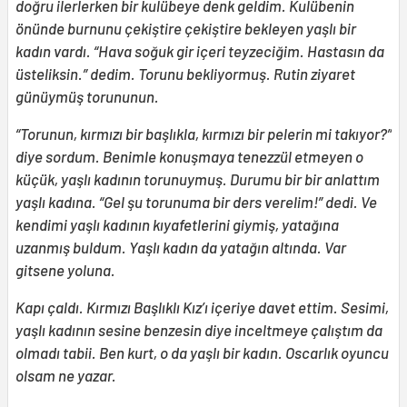
doğru ilerlerken bir kulübeye denk geldim. Kulübenin
önünde burnunu çekiştire çekiştire bekleyen yaşlı bir
kadın vardı. “Hava soğuk gir içeri teyzeciğim. Hastasın da
üsteliksin.” dedim. Torunu bekliyormuş. Rutin ziyaret
günüymüş torununun.
“Torunun, kırmızı bir başlıkla, kırmızı bir pelerin mi takıyor?”
diye sordum. Benimle konuşmaya tenezzül etmeyen o
küçük, yaşlı kadının torunuymuş. Durumu bir bir anlattım
yaşlı kadına. “Gel şu torunuma bir ders verelim!” dedi. Ve
kendimi yaşlı kadının kıyafetlerini giymiş, yatağına
uzanmış buldum. Yaşlı kadın da yatağın altında. Var
gitsene yoluna.
Kapı çaldı. Kırmızı Başlıklı Kız’ı içeriye davet ettim. Sesimi,
yaşlı kadının sesine benzesin diye inceltmeye çalıştım da
olmadı tabii. Ben kurt, o da yaşlı bir kadın. Oscarlık oyuncu
olsam ne yazar.