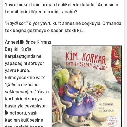
Yavru bir kurt için orman tehlikelerle doludur. Annesinin
tembihlerini öğrenmiş midir acaba?
“Haydi sor!”
diyor yavru kurt annesine coşkuyla. Ormanda
tek başına gezmeye o kadar istekli ki…
Annesi ilk önce Kırmızı
Başlıklı Kız’la
karşılaştığında ne
yapacağını soruyor
yavru kurda.
Bilmeyecek ne var?
“Çalının arkasına
saklanacağım.”
Yavru
kurt birinci soruyu
başarıyla cevaplıyor.
İkinci soru, yaşlı
kadının kulübesine
denk geldiğinde ne