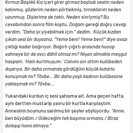
Kırmızı Başlıklı Kız içeri girer girmez başladı sesim neden
kalınmış, gözlerim neden pörtlekmiş, tırnaklarım neden
uzunmuş. Dişlerime de taktı. Neden sivriymiş? Bu
cevabımdan sonra film koptu. Doğam gereği doğru cevap
verdim. “Daha iyi yiyebilmek için.” dedim. Küçük kızdan
çıkan sesi bir duysanız. “Yeme beni! Yeme beni!” diye avazı
çıktığı kadar bağırıyor. Bağırtı çığırtı arasında hooop
sahneye bir de avcı dâhil olmaz mı? Nişan almakla meşgul
haspam. ‘Hain kurtmuşum.’ Canımı zor attım kulübeden
dışarıya. Bir daha ormanda gördüğüm küçük kızlarla
konuşmak mı? Tövbe… Bir daha yaşlı kadının kulübesine
yaklaşmak mı? Tövbe…
Yukarıdaki kurdun iç sesi şahsıma ait. Ama geçen hafta
aynı dertten mustarip yavru bir kurtla karşılaştım.
Annesinin boynunu sarılmış bir şeyler söylüyordu:
“Anne,
ben büyüdüm./ Gideceğim tek başıma ormana./ Biraz
dolaşıp hava almaya.”