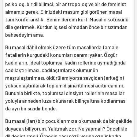
psikolog, bir dilbilimci, bir antropolog ve bir de feminist
almamız gerek. Elinizdeki masum gibi görünen masal
tam konferanslık. Benim derdim kurt. Masalın kötüsünü
dile getirmek. Kurdun iç sesi olmadan önce bir sızımdan
bahsedeyim ama.
Bu masal dâhil olmak üzere tüm masallarda famale
fatallerin kurgudaki konumları canımı yakar. Özgür
kadınların, ideal toplumsal kadın rollerine uymadığında
cadılaştırılması, cadılaştırılarak ölümünün
meşrulaştırılması, öldürülemiyorsa sevgiden (erkeğin)
yoksunlaştırılarak toplum dışına itilmesi acıtır canımı.
Bununla birlikte, toplumsal cinsiyet rollerinin masallar
yoluyla anneden kıza okunarak bilinçaltına kodlanması
da ayrı bir sızıdır bende.
Bu masalı(ları) biz çocuklarımıza okumasak da bir şekilde
duyacak biliyorum. Yalıtmak zor. Ne yapmalı? Öncelikle
dil değiştirmeli. Örneğin cadı sözü yerine özgür kadın