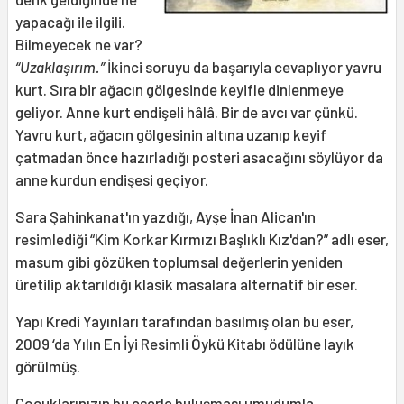
yapacağı ile ilgili.
Bilmeyecek ne var?
“Uzaklaşırım.”
İkinci soruyu da başarıyla cevaplıyor yavru
kurt. Sıra bir ağacın gölgesinde keyifle dinlenmeye
geliyor. Anne kurt endişeli hâlâ. Bir de avcı var çünkü.
Yavru kurt, ağacın gölgesinin altına uzanıp keyif
çatmadan önce hazırladığı posteri asacağını söylüyor da
anne kurdun endişesi geçiyor.
Sara Şahinkanat'ın yazdığı, Ayşe İnan Alican'ın
resimlediği “Kim Korkar Kırmızı Başlıklı Kız'dan?” adlı eser,
masum gibi gözüken toplumsal değerlerin yeniden
üretilip aktarıldığı klasik masalara alternatif bir eser.
Yapı Kredi Yayınları tarafından basılmış olan bu eser,
2009 ‘da Yılın En İyi Resimli Öykü Kitabı ödülüne layık
görülmüş.
Çocuklarınızın bu eserle buluşması umudumla.