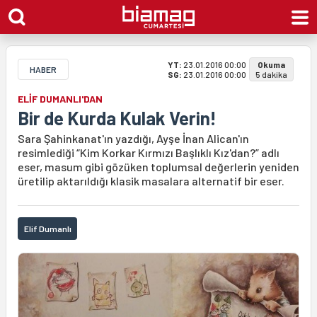
YT:
23.01.2016 00:00
Okuma
HABER
SG:
23.01.2016 00:00
5 dakika
ELİF DUMANLI'DAN
Bir de Kurda Kulak Verin!
Sara Şahinkanat'ın yazdığı, Ayşe İnan Alican'ın
resimlediği “Kim Korkar Kırmızı Başlıklı Kız'dan?” adlı
eser, masum gibi gözüken toplumsal değerlerin yeniden
üretilip aktarıldığı klasik masalara alternatif bir eser.
Elif Dumanlı