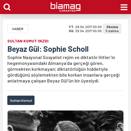
YT:
29.04.2017 00:00
Okuma
HABER
SG:
29.04.2017 00:00
5 dakika
SULTAN KOMUT YAZDI
Beyaz Gül: Sophie Scholl
Sophie Nasyonal Sosyalist rejim ve diktatör Hitler’in
hegemonyasındaki Almanya’da gerçeği gören,
görmekten korkmayan; diktatörlüğün hiddetiyle
gördüğünü söylemekten bile korkan insanlara gerçeği
anlatmaya çalışan Beyaz Gül'ün bir üyesiydi.
Sultan Komut