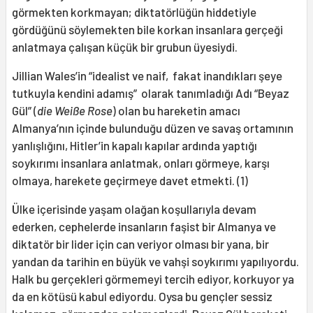
görmekten korkmayan; diktatörlüğün hiddetiyle
gördüğünü söylemekten bile korkan insanlara gerçeği
anlatmaya çalışan küçük bir grubun üyesiydi.
Jillian Wales’in “idealist ve naif, fakat inandıkları şeye
tutkuyla kendini adamış” olarak tanımladığı Adı “Beyaz
Gül” (
die Weiße Rose
) olan bu hareketin amacı
Almanya’nın içinde bulunduğu düzen ve savaş ortamının
yanlışlığını, Hitler’in kapalı kapılar ardında yaptığı
soykırımı insanlara anlatmak, onları görmeye, karşı
olmaya, harekete geçirmeye davet etmekti. (1)
Ülke içerisinde yaşam olağan koşullarıyla devam
ederken, cephelerde insanların faşist bir Almanya ve
diktatör bir lider için can veriyor olması bir yana, bir
yandan da tarihin en büyük ve vahşi soykırımı yapılıyordu.
Halk bu gerçekleri görmemeyi tercih ediyor, korkuyor ya
da en kötüsü kabul ediyordu. Oysa bu gençler sessiz