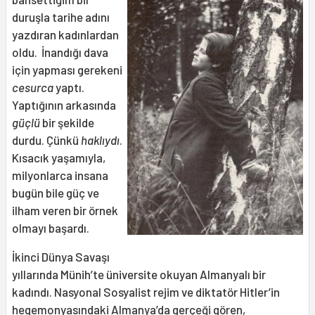
duruşla tarihe adını
yazdıran kadınlardan
oldu. İnandığı dava
için yapması gerekeni
cesurca
yaptı.
Yaptığının arkasında
güçlü
bir şekilde
durdu. Çünkü
haklıydı
.
Kısacık yaşamıyla,
milyonlarca insana
bugün bile güç ve
ilham veren bir örnek
olmayı başardı.
İkinci Dünya Savaşı
yıllarında Münih’te üniversite okuyan Almanyalı bir
kadındı. Nasyonal Sosyalist rejim ve diktatör Hitler’in
hegemonyasındaki Almanya’da gerçeği gören,