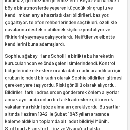
kalamaz, görmezden gelemezlerdi. Beyaz Gül hareketi
böyle bir atmosferde yeşeren küçücük bir gruptu ve
kendi imkanlarıyla hazırladıkları bildirileri, basıyor,
çoğaltıyor, telefon rehberlerinden seçtikleri, özellikle
davalarına destek olabilecek kişilere postalıyor ve
fikirlerini yaymaya çalışıyorlardı. Naiftiler ve elbette
kendilerini buna adamışlardı.
Sophie, ağabeyi Hans Scholl ile birlikte bu hareketin
kurucularından ve önde gelen isimlerindendi. Kontrol
bölgelerinde erkeklere oranla daha nadir arandıkları için
grubun içindeki bir kadın olarak Sophie bildirileri gitmesi
gereken yere taşıyordu. Riski gönüllü olarak alıyordu.
Bildirileri farklı adreslerden göndererek önlem alıyorlar
ancak aynı anda onları bu farklı adreslere götürerek
yakalanma riskini göze almaları gerekiyordu. Bu şartlar
altında Haziran 1942 ile Şubat 1943 yılları arasında
kaleme aldıkları toplamda altı adet bildiriyi Münih,
Stuttgart, Frankfurt, Linz ve Viyana’da halkla