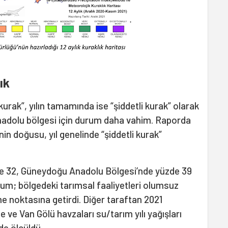
ık
 kurak”, yılın tamamında ise “şiddetli kurak” olarak
Anadolu bölgesi için durum daha vahim. Raporda
nin doğusu, yıl genelinde “şiddetli kurak”
e 32, Güneydoğu Anadolu Bölgesi’nde yüzde 39
rum; bölgedeki tarımsal faaliyetleri olumsuz
me noktasına getirdi. Diğer taraftan 2021
le ve Van Gölü havzaları su/tarım yılı yağışları
de ölçüldü.