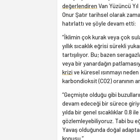
değerlendiren
Van Yüzüncü Yıl 
Onur Şatır tarihsel olarak za
hatırlattı ve şöyle devam etti:
“İklimin çok kurak veya çok sul
yıllık sıcaklık eğrisi sürekli yuk
tartışılıyor. Bu; bazen seragazl
veya bir yanardağın patlamasıyla 
krizi
ve küresel ısınmayı neden 
karbondioksit (CO2) oranının art
“Geçmişte olduğu gibi buzulları
devam edeceği bir sürece giriyo
yılda bir genel sıcaklıklar 0.8 
gözlemleyebiliyoruz. Tabi bu eği
Yavaş olduğunda doğal adaptasy
konusu.”