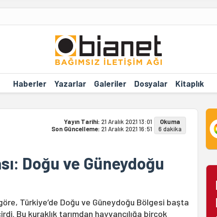
Haberler
Yazarlar
Galeriler
Dosyalar
Kitaplık
Yayın Tarihi:
21 Aralık 2021 13:01
Okuma
Son Güncelleme:
21 Aralık 2021 16:51
6 dakika
tası: Doğu ve Güneydoğu
 göre, Türkiye’de Doğu ve Güneydoğu Bölgesi başta
çirdi. Bu kuraklık tarımdan hayvancılığa birçok