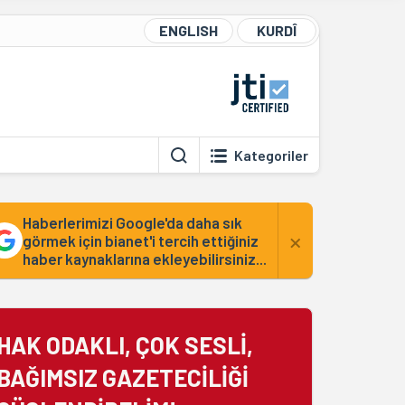
ENGLISH
KURDÎ
Kategoriler
Haberlerimizi Google'da daha sık
×
görmek için bianet'i tercih ettiğiniz
haber kaynaklarına ekleyebilirsiniz...
HAK ODAKLI, ÇOK SESLİ,
BAĞIMSIZ GAZETECİLİĞİ