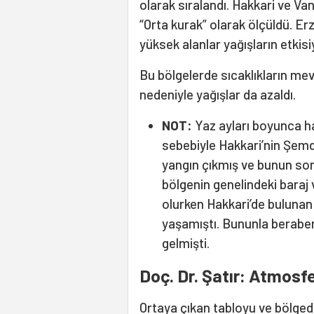
olarak sıralandı. Hakkari ve Van’
“Orta kurak” olarak ölçüldü. Er
yüksek alanlar yağışların etkisiy
Bu bölgelerde sıcaklıkların me
nedeniyle yağışlar da azaldı.
NOT:
Yaz ayları boyunca ha
sebebiyle Hakkari’nin Şemdin
yangın çıkmış ve bunun so
bölgenin genelindeki baraj 
olurken Hakkari’de bulunan 
yaşamıştı. Bununla beraber
gelmişti.
Doç. Dr. Şatır: Atmosfe
Ortaya çıkan tabloyu ve bölged