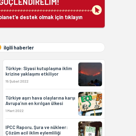
GÜÇLENDİRELİM!
bianet'e destek olmak için tıklayın
ilgili haberler
Türkiye: Siyasi kutuplaşma iklim
krizine yaklaşımı etkiliyor
15 Şubat 2022
Türkiye aşırı hava olaylarına karşı
Avrupa’nın en kırılgan ülkesi
1 Mart 2022
IPCC Raporu, Şura ve nükleer:
Çözüm acil iklim eylemliliği