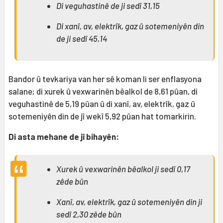
Di veguhastinê de ji sedî 31,15
Di xanî, av, elektrîk, gaz û sotemeniyên din
de ji sedî 45,14
Bandor û tevkariya van her sê koman li ser enflasyona
salane; di xurek û vexwarinên bêalkol de 8,61 pûan, di
veguhastinê de 5,19 pûan û di xanî, av, elektrîk, gaz û
sotemeniyên din de jî wekî 5,92 pûan hat tomarkirin.
Di asta mehane de jî bihayên:
Xurek û vexwarinên bêalkol ji sedî 0,17
zêde bûn
Xanî, av, elektrîk, gaz û sotemeniyên din ji
sedî 2,30 zêde bûn