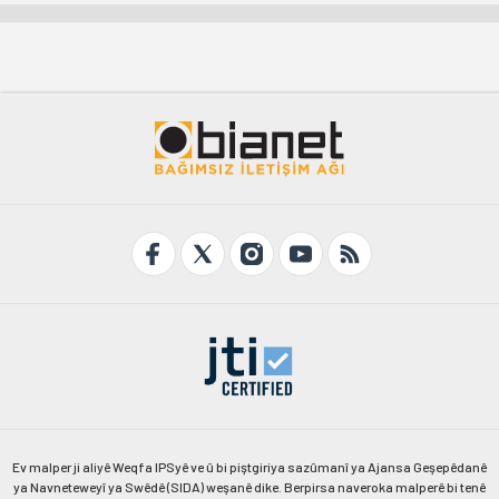
Ev malper ji aliyê Weqfa IPSyê ve û bi piştgiriya sazûmanî ya Ajansa Geşepêdanê
ya Navneteweyî ya Swêdê (SIDA) weşanê dike. Berpirsa naveroka malperê bi tenê