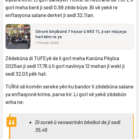
gorî meha berê ji sedî 0,99 zêde bûye. Bi vê yekê re
enflasyona salane derket ji sedî 32,11an.
Sînorê birçîbûnê 7 hezar û 683 TL ji ser mûçeya
herî kêm re ye
1 Tîrmeh 2026
Zêdebûna di TUFEyê de li gorî meha Kanûna Pêşîna
2025an ji sedî 17,76 û li gorî navîniya 12 mehan jî wekî ji
sedî 32,03 pêk hat.
TUÎKê sê komên sereke yên ku bandor li zêdebûna salane
ya enflasyonê kirine, parve kir. Li gorî vê yekê zêdebûn
wiha ne:
Di xurek û vexwarinên bêalkol de ji sedî
35,45