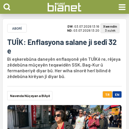
DW:
03.07.2026 13:16
Xwendin
ABORÎ
ND:
03.07.2026 13:20
3 xulek
TUÎK: Enflasyona salane ji sedî 32
e
Bi eşkerebûna daneyên enflasyonê yên TUÎKê re, rêjeya
zêdebûna mûçeyên teqawidên SSK, Bag-Kur û
fermanberiyê diyar bû. Her wiha sînorê herî bilind ê
zêdebûna kirêyan jî diyar bû.
TR
EN
Navenda Nûçeyan a BIAyê