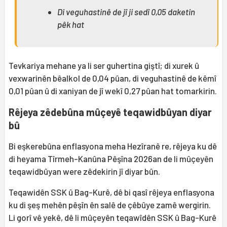
Di veguhastinê de jî ji sedî 0,05 daketin
pêk hat
Tevkariya mehane ya li ser guhertina giştî; di xurek û
vexwarinên bêalkol de 0,04 pûan, di veguhastinê de kêmî
0,01 pûan û di xaniyan de jî wekî 0,27 pûan hat tomarkirin.
Rêjeya zêdebûna mûçeyê teqawidbûyan diyar
bû
Bi eşkerebûna enflasyona meha Hezîranê re, rêjeya ku dê
di heyama Tîrmeh-Kanûna Pêşîna 2026an de li mûçeyên
teqawidbûyan were zêdekirin jî diyar bûn.
Teqawidên SSK û Bag-Kurê, dê bi qasî rêjeya enflasyona
ku di şeş mehên pêşîn ên salê de çêbûye zamê wergirin.
Li gorî vê yekê, dê li mûçeyên teqawîdên SSK û Bag-Kurê