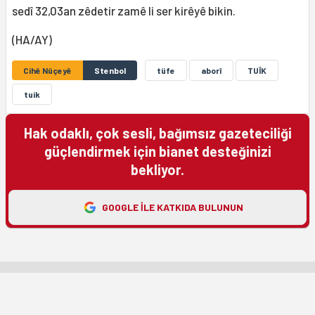
sedî 32,03an zêdetir zamê li ser kirêyê bikin.
(HA/AY)
Cihê Nûçeyê
Stenbol
tüfe
aborî
TUÎK
tuik
Hak odaklı, çok sesli, bağımsız gazeteciliği
güçlendirmek için bianet desteğinizi
bekliyor.
GOOGLE ILE KATKIDA BULUNUN