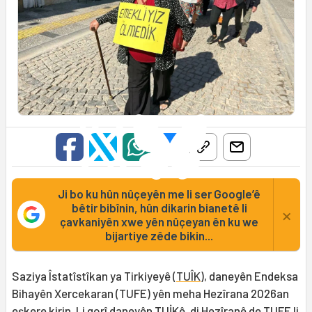
Ji bo ku hûn nûçeyên me li ser Google’ê
bêtir bibînin, hûn dikarin bianetê li
×
çavkaniyên xwe yên nûçeyan ên ku we
bijartiye zêde bikin...
Saziya Îstatîstîkan ya Tirkiyeyê (
TUÎK
), daneyên Endeksa
Bihayên Xercekaran (TUFE) yên meha Hezîrana 2026an
eşkere kirin. Li gorî daneyên TUİKê, di Hezîranê de TUFE li