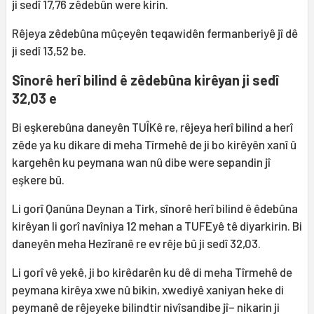
ji sedî 17,76 zêdebûn were kirin.
Rêjeya zêdebûna mûçeyên teqawidên fermanberiyê jî dê
ji sedî 13,52 be.
Sînorê herî bilind ê zêdebûna kirêyan ji sedî
32,03 e
Bi eşkerebûna daneyên TUÎKê re, rêjeya herî bilind a herî
zêde ya ku dikare di meha Tîrmehê de ji bo kirêyên xanî û
kargehên ku peymana wan nû dibe were sepandin jî
eşkere bû.
Li gorî Qanûna Deynan a Tirk, sînorê herî bilind ê êdebûna
kirêyan li gorî navîniya 12 mehan a TUFEyê tê diyarkirin. Bi
daneyên meha Hezîranê re ev rêje bû ji sedî 32,03.
Li gorî vê yekê, ji bo kirêdarên ku dê di meha Tîrmehê de
peymana kirêya xwe nû bikin, xwediyê xaniyan heke di
peymanê de rêjeyeke bilindtir nivîsandibe jî– nikarin ji