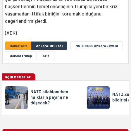
başkentlerinin temel önceliğinin Trump’la yeni bir kriz
yaşamadan ittifak birliğini korumak olduğunu
değerlendirmişlerdi.
(AEK)
Haber Yeri
Ankara-Brüksel
NATO 2026 Ankara Zirvesi
donald trump
Kriz
ilgili haberler
NATO silahlanırken
NATO Zir
halkların payına ne
bildirisi 
düşecek?