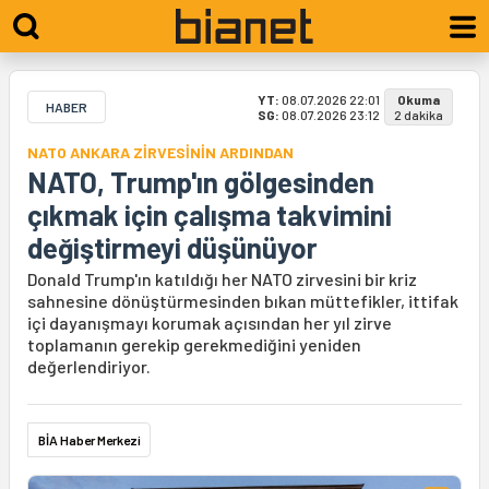
YT:
08.07.2026 22:01
Okuma
HABER
SG:
08.07.2026 23:12
2 dakika
NATO ANKARA ZİRVESİNİN ARDINDAN
NATO, Trump'ın gölgesinden
çıkmak için çalışma takvimini
değiştirmeyi düşünüyor
Donald Trump'ın katıldığı her NATO zirvesini bir kriz
sahnesine dönüştürmesinden bıkan müttefikler, ittifak
içi dayanışmayı korumak açısından her yıl zirve
toplamanın gerekip gerekmediğini yeniden
değerlendiriyor.
BİA Haber Merkezi