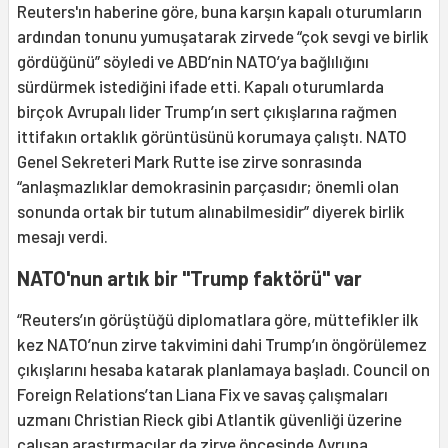
Reuters'ın haberine göre, buna karşın kapalı oturumların
ardından tonunu yumuşatarak zirvede “çok sevgi ve birlik
gördüğünü” söyledi ve ABD’nin NATO’ya bağlılığını
sürdürmek istediğini ifade etti. Kapalı oturumlarda
birçok Avrupalı lider Trump’ın sert çıkışlarına rağmen
ittifakın ortaklık görüntüsünü korumaya çalıştı. NATO
Genel Sekreteri Mark Rutte ise zirve sonrasında
“anlaşmazlıklar demokrasinin parçasıdır; önemli olan
sonunda ortak bir tutum alınabilmesidir” diyerek birlik
mesajı verdi.
NATO'nun artık bir "Trump faktörü" var
“Reuters’ın görüştüğü diplomatlara göre, müttefikler ilk
kez NATO’nun zirve takvimini dahi Trump’ın öngörülemez
çıkışlarını hesaba katarak planlamaya başladı. Council on
Foreign Relations’tan Liana Fix ve savaş çalışmaları
uzmanı Christian Rieck gibi Atlantik güvenliği üzerine
çalışan araştırmacılar da zirve öncesinde Avrupa