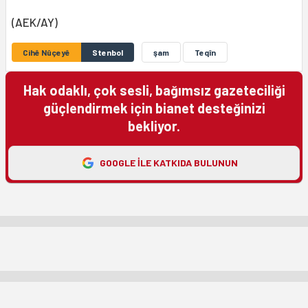
(AEK/AY)
Cihê Nûçeyê
Stenbol
şam
Teqîn
Hak odaklı, çok sesli, bağımsız gazeteciliği
güçlendirmek için bianet desteğinizi
bekliyor.
GOOGLE ILE KATKIDA BULUNUN