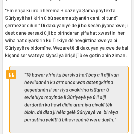
“Em êrîşa ku îro li herêma Hîcazê ya Şama paytexta
Sûriyeyê hat kirin û bû sedema ziyanên canî, bi tundî
şermezar dikin.” Di daxuyaniyê de ji bo kesên jiyana xwe ji
dest dane sersaxî û ji bo birîndaran şifa hat xwestin, her
wiha hat diyarkirin ku Tirkiye dê hevgirtina xwe ya bi
Sûriyeyê re bidomîne. Wezaretê di daxuyaniya xwe de bal
kişand ser wateya siyasî ya êrîşê jî û ev gotin anîn ziman:
“Tê bawer kirin ku bersiva herî baş a li dijî van
hewildanên ku armanca wan astengkirina
geşedanên li ser riya avakirina îstîqrar û
ewlehiya mayînde li Sûriyeyê ye û li dijî
derdorên ku hewl didin aramiya civakî têk
bibin, dê dîsa ji hêla gelê Sûriyeyê ve, bi rêya
parastina yekîtî û bihevrebûnê were dayîn.”