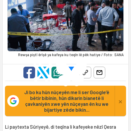
Rewşa piştî êrîşê ya kafeya ku teqîn lê pêk hatiye / Foto: SANA
Ji bo ku hûn nûçeyên me li ser Google’ê
bêtir bibînin, hûn dikarin bianetê li
×
çavkaniyên xwe yên nûçeyan ên ku we
bijartiye zêde bikin...
Li paytexta Sûriyeyê, di teqîna li kafeyeke nêzî Qesra