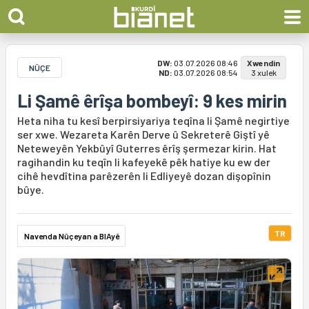
DW:
03.07.2026 08:46
Xwendin
NÛÇE
ND:
03.07.2026 08:54
3 xulek
Li Şamê êrîşa bombeyî: 9 kes mirin
Heta niha tu kesî berpirsiyariya teqîna li Şamê negirtiye
ser xwe. Wezareta Karên Derve û Sekreterê Giştî yê
Neteweyên Yekbûyî Guterres êrîş şermezar kirin. Hat
ragihandin ku teqîn li kafeyekê pêk hatiye ku ew der
cihê hevdîtina parêzerên li Edliyeyê dozan dişopînin
bûye.
TR
Navenda Nûçeyan a BIAyê