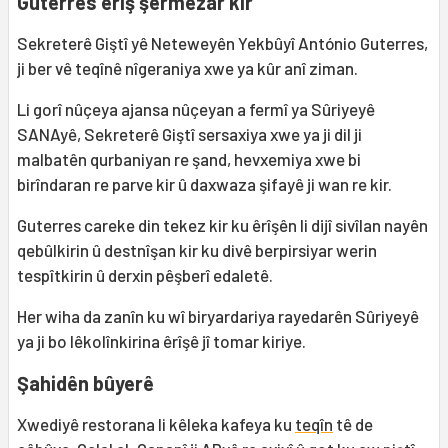
Guterres êriş şermezar kir
Sekreterê Giştî yê Neteweyên Yekbûyî António Guterres,
ji ber vê teqînê nîgeraniya xwe ya kûr anî ziman.
Li gorî nûçeya ajansa nûçeyan a fermî ya Sûriyeyê
SANAyê, Sekreterê Giştî sersaxiya xwe ya ji dil ji
malbatên qurbaniyan re şand, hevxemiya xwe bi
birîndaran re parve kir û daxwaza şifayê ji wan re kir.
Guterres careke din tekez kir ku êrîşên li dijî sivîlan nayên
qebûlkirin û destnîşan kir ku divê berpirsiyar werin
tespîtkirin û derxin pêşberî edaletê.
Her wiha da zanîn ku wî biryardariya rayedarên Sûriyeyê
ya ji bo lêkolînkirina êrîşê jî tomar kiriye.
Şahidên bûyerê
Xwediyê restorana li kêleka kafeya ku
teqîn
tê de