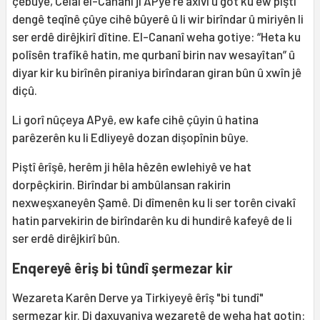
çêbûye, Celal el-Cananî ji APyê re axivî û got ku ew piştî
dengê teqînê çûye cihê bûyerê û li wir birîndar û miriyên li
ser erdê dirêjkirî dîtine. El-Cananî weha gotiye: “Heta ku
polîsên trafîkê hatin, me qurbanî birin nav wesayîtan” û
diyar kir ku birînên piraniya birîndaran giran bûn û xwîn jê
diçû.
Li gorî nûçeya APyê, ew kafe cihê çûyin û hatina
parêzerên ku li Edliyeyê dozan dişopînin bûye.
Piştî êrîşê, herêm ji hêla hêzên ewlehiyê ve hat
dorpêçkirin. Birîndar bi ambûlansan rakirin
nexweşxaneyên Şamê. Di dîmenên ku li ser torên civakî
hatin parvekirin de birîndarên ku di hundirê kafeyê de li
ser erdê dirêjkirî bûn.
Enqereyê êriş bi tûndî şermezar kir
Wezareta Karên Derve ya Tirkiyeyê êrîş "bi tundî"
şermezar kir. Di daxuyaniya wezaretê de weha hat gotin: