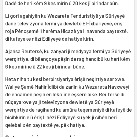
Dadê de herî kêm 9 kes mirin û 20 kes jî birîndar bûn.
Li gorî agahiyên ku Wezareta Tenduristiyê ya Sûriyeyê
dane televîzyona fermî ya dewletê El-Îxbariyeyê, êrîş
roja Pêncşemê li herêma Hîcazê ya li navenda paytextê,
di kafeyeke nêzî Edliyeyê de hatiye kirin.
Ajansa Reutersê, ku zanyarî ji medyaya fermî ya Sûriyeyê
wergirtiye, di bîlançoya pêşîn de ragihandibû ku herî kêm
6 kes mirine û 22 kes jî birîndar bûne.
Heta niha tu kesî berpirsiyariya êrîşê negirtiye ser xwe.
Waliyê Şamê Mahîr Îdlibî da zanîn ku Wezareta Navxweyî
dê encamên pêşîn ên lêkolînê eşkere bike. Reutersê di
nûçeya xwe ya ji televîzyona dewletê ya Sûriyeyê
wergirtiye de ragihand ku amûra teqemeniyê di kafeyê de
bicihkirin e û êrîş li nêzî Edliyeyê ku yek ji cihên herî
qelebalix ên paytextê ye, pêk hatiye.