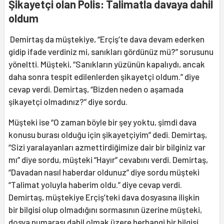
Şikayetçi olan Polis: Talimatla davaya dahil
oldum
Demirtaş da müştekiye, “Erçiş’te dava devam ederken
gidip ifade verdiniz mi, sanıkları gördünüz mü?” sorusunu
yöneltti. Müşteki, “Sanıkların yüzünün kapalıydı, ancak
daha sonra tespit edilenlerden şikayetçi oldum.” diye
cevap verdi. Demirtaş, “Bizden neden o aşamada
şikayetçi olmadınız?” diye sordu.
Müşteki ise “O zaman böyle bir şey yoktu, şimdi dava
konusu burası olduğu için şikayetçiyim” dedi. Demirtaş,
“Sizi yaralayanları azmettirdiğimize dair bir bilginiz var
mı” diye sordu, müşteki “Hayır” cevabını verdi. Demirtaş,
“Davadan nasıl haberdar oldunuz” diye sordu müşteki
“Talimat yoluyla haberim oldu.” diye cevap verdi.
Demirtaş, müştekiye Erçiş’teki dava dosyasına ilişkin
bir bilgisi olup olmadığını sormasının üzerine müşteki,
dosya numarası dahil olmak üzere herhangi bir bilgisi