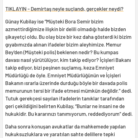
TIKLAYIN - Demirtaş neyle suçlandı, gerçekler neydi?
Günay Kubilay ise “Müşteki Bora Semir bizim
azmettirdiğimize ilişkin bir delili olmadığı halde bizden
şikayetçi oldu. Bu olay bize bir kez daha gösterdi ki bizim
gıyabımızda alınan ifadeler bizim aleyhimize. Memur
Bey'den (Müşteki polis) beklenen nedir? Bu kumpas
davası nasıl yürütülüyor, kim takip ediyor? İçişleri Bakanı
takip ediyor, bizi peşinen suçlamış, keza Emniyet
Müdürlüğü de öyle. Emniyet Müdürlüğünün ve İçişleri
Bakanın ısrarla üzerinde durduğu böyle bir davada polis
memurunun tersi bir ifade etmesi mümkün değildir.” dedi.
Tutuk gerekçesi sayılan ifadelerin tanıklar tarafından
geri çekildiğini belirten Kubilay, “Bunlar ne insani ne de
hukukidir. Bu kararınızı tanımıyorum, reddediyorum” dedi.
Daha sonra konuşan avukatlar da mahkemede yapılan
hukuksuzluklara ve yaratılan sahte delillere tepki