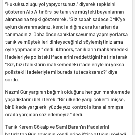
“Hukuksuzluğu yol yapıyorsunuz.” diyerek tepkisini
gösteren Alp Altınörs ise tanık ve müşteki beyanlarının
alınmasına tepki göstererek, “Siz sabah sadece CMK’ye
aykırı davranmadınız, kendi aldığınız ara kararları da
tanımadınız. Daha önce sanıklar savunma yapmıyorlarsa
tanık ve müştekileri dinleyeceğinizi söylemiştiniz ama
öyle yapmadınız.” dedi. Altınörs, tanıkların mahkemedeki
ifadeleriyle polisteki ifadelerini reddettiğini hatırlatarak
“Siz, bizi tanıkların mahkemedeki ifadeleriyle mi yoksa
polisteki ifadeleriyle mi burada tutacaksanız?” diye
sordu.
Nazmi Gür yargının bağımlı olduğunu her gün mahkemede
yaşadıklarını belirterek, “Bir ülkede yargı çökertilmişse,
bir ülkede yargı erki yüzde yüz kontrol altına alınmışsa
orada yargıdan söz edemeyiz.” dedi.
Tanık Kerem Gökalp ve Sami Baran’ın ifadelerini
hatırlatan Gür, savcının kendilerine iftira attığını söyledi.