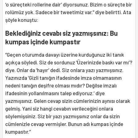
‘o süreçteki rollerine dair’ diyorsunuz. Bizim o süreçte bir
rolümüz yok. Sadece bir tweetimiz var.” diye belirtti. Ata
şöyle konuştu:
Beklediğiniz cevabı siz yazmışsınız: Bu
kumpas içinde kumpastır
“Geçen oturumda davayı üzerine kurduğunuz iki tanık
açıkça söyledi. Siz de sordunuz ‘Üzerinizde baskı var mı’?
diye. Onlar da ‘hayır’ dedi. Siz onlara yazı yazmışsınız.
Yazınızda ‘Gizli tanığın ifadesinde imza olmamasının
nedeni tanığın deşifre olması mıdır? Değilse imzalı
ifadesinin yollanılmasını talep ediyoruz.’ diye
yazmışsınız. Gelen cevap sizin cümlerinizin aynısı olarak
gelmiş. Yani siz hangi cevabın verileceğini onlara
söylemişsiniz. Siz bir yazı yazmışsınız onlar da sizin
cümlenizle cevap vermişler. Bunun adı kumpas içinde
kumpastır.”