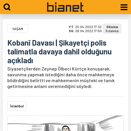
YT:
25.04.2022 17:32
Okuma
YAŞAM
SG:
26.04.2022 17:50
9 dakika
Kobanî Davası | Şikayetçi polis
talimatla davaya dahil olduğunu
açıkladı
Siyasetçilerden Zeynep Ölbeci Kürtçe konuşarak,
savunma yapmak istediğini daha önce mahkemeye
bildirdiğini belirtti ve mahkemenin müşteki ve tanık
getirmesine anlam veremediğini söyledi.
İstanbul