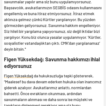
savunmalar yapılır ama siz bunu uygulamıyorsunuz.
Başsavcılık, avukatlarımızın SEGBİS odasını kullanmasını
engellemiş ve buna itiraz etmiyorsunuz. İtiraz etmek
aklınıza gelmez çünkü Kürtler yargılanıyor. Bu yüzden
görmezden geliyorsunuz. Savunma hakkım engelleniyor.
Siz hileli bir yargılama yapıyorsunuz, siz değil iktidar bizi
yargılıyor. Konu biz olunca yasalar uygulanmıyor. ‘Kürtler,
sosyalistler vatandaşlıktan çıktı. CMK’dan yargılanamaz’
deyin bitsin."
Figen Yüksekdağ: Savunma hakkımızı ihlal
ediyorsunuz
Figen Yüksekdağ
da hukuksuzluğa tepki göstererek,
“Maalesef bu dava devam ederken hukuka olan inancımız
giderek azalıyor. Avukatlarımız anlattı, normlardan
bahsetti. Önce evrakların okunması, ardından
savunmaların alınması ve daha sonra ise müşteki ve
tanıkların dinlenmesi gerekiyor ama siz bunu