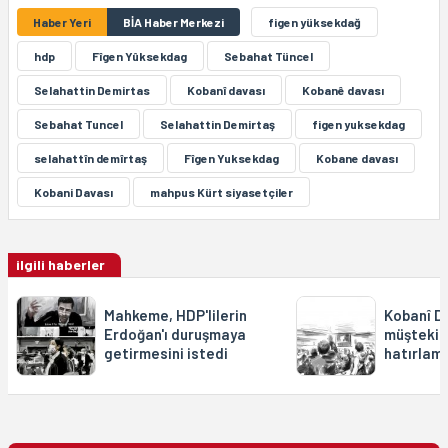
Haber Yeri
BİA Haber Merkezi
figen yüksekdağ
hdp
Fîgen Yûksekdag
Sebahat Tüncel
Selahattin Demirtas
Kobanî davası
Kobanê davası
Sebahat Tuncel
Selahattin Demirtaş
figen yuksekdag
selahattîn demîrtaş
Fîgen Yuksekdag
Kobane davası
Kobani Davası
mahpus Kürt siyasetçiler
ilgili haberler
Mahkeme, HDP'lilerin
Kobanî D
Erdoğan'ı duruşmaya
müşteki: 
getirmesini istedi
hatırlam