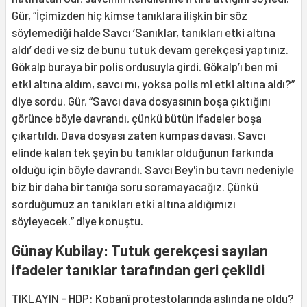
Gür, “İçimizden hiç kimse tanıklara ilişkin bir söz
söylemediği halde Savcı ‘Sanıklar, tanıkları etki altına
aldı’ dedi ve siz de bunu tutuk devam gerekçesi yaptınız.
Gökalp buraya bir polis ordusuyla girdi. Gökalp’ı ben mi
etki altına aldım, savcı mı, yoksa polis mi etki altına aldı?”
diye sordu. Gür, “Savcı dava dosyasının boşa çıktığını
görünce böyle davrandı, çünkü bütün ifadeler boşa
çıkartıldı. Dava dosyası zaten kumpas davası. Savcı
elinde kalan tek şeyin bu tanıklar olduğunun farkında
olduğu için böyle davrandı. Savcı Bey'in bu tavrı nedeniyle
biz bir daha bir tanığa soru soramayacağız. Çünkü
sorduğumuz an tanıkları etki altına aldığımızı
söyleyecek.” diye konuştu.
Günay Kubilay: Tutuk gerekçesi sayılan
ifadeler tanıklar tarafından geri çekildi
TIKLAYIN - HDP: Kobanî protestolarında aslında ne oldu?