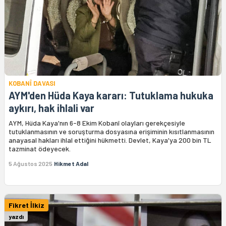
KOBANÎ DAVASI
AYM'den Hüda Kaya kararı: Tutuklama hukuka
aykırı, hak ihlali var
AYM, Hüda Kaya'nın 6-8 Ekim Kobanî olayları gerekçesiyle
tutuklanmasının ve soruşturma dosyasına erişiminin kısıtlanmasının
anayasal hakları ihlal ettiğini hükmetti. Devlet, Kaya'ya 200 bin TL
tazminat ödeyecek.
5 Ağustos 2025
Hikmet Adal
Fikret İlkiz
yazdı