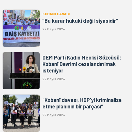
KOBANÎ DAVASI
“Bu karar hukuki değil siyasidir”
22 Mayıs 2024
DEM Parti Kadın Meclisi Sözcüsü:
Kobanî Devrimi cezalandırılmak
isteniyor
22 Mayıs 2024
“Kobanî davası, HDP’yi kriminalize
etme planının bir parçası”
22 Mayıs 2024