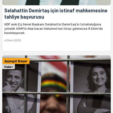
Selahattin Demirtaş için istinaf mahkemesine
tahliye başvurusu
HDP eski Eş Genel Başkanı Selahattin Demirtaş'ın tutukluluğuna
yönelik AİHM'in ihlal kararı hükümetten itiraz gelmezse 8 Ekim'de
kesinleşecek.
4 Ekim 2025
Ayşegül Başar
Haber