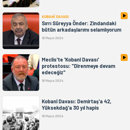
KOBANÎ DAVASI
Sırrı Süreyya Önder: Zindandaki
bütün arkadaşlarımı selamlıyorum
16 Mayıs 2024
Meclis'te 'Kobanî Davası'
protestosu: "Direnmeye devam
edeceğiz"
16 Mayıs 2024
Kobanî Davası: Demirtaş'a 42,
Yüksekdağ'a 30 yıl hapis
16 Mayıs 2024