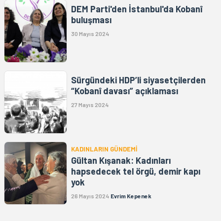
DEM Parti'den İstanbul'da Kobanî
buluşması
30 Mayıs 2024
Sürgündeki HDP’li siyasetçilerden
“Kobanî davası” açıklaması
27 Mayıs 2024
KADINLARIN GÜNDEMİ
Gültan Kışanak: Kadınları
hapsedecek tel örgü, demir kapı
yok
26 Mayıs 2024
Evrim Kepenek