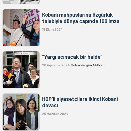
Kobanî mahpuslarına özgürlük
talebiyle dünya çapında 100 imza
15 Ekim 2024
“Yargı acınacak bir halde”
20 Ağustos 2024
Selen Vargün Alıtkan
HDP’li siyasetçilere ikinci Kobanî
davası
25 Haziran 2024