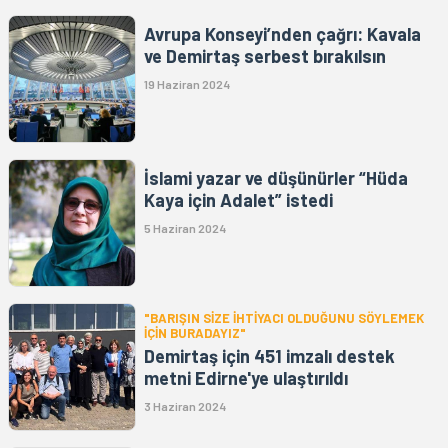
Avrupa Konseyi’nden çağrı: Kavala
ve Demirtaş serbest bırakılsın
19 Haziran 2024
İslami yazar ve düşünürler “Hüda
Kaya için Adalet” istedi
5 Haziran 2024
"BARIŞIN SİZE İHTİYACI OLDUĞUNU SÖYLEMEK
İÇİN BURADAYIZ"
Demirtaş için 451 imzalı destek
metni Edirne'ye ulaştırıldı
3 Haziran 2024